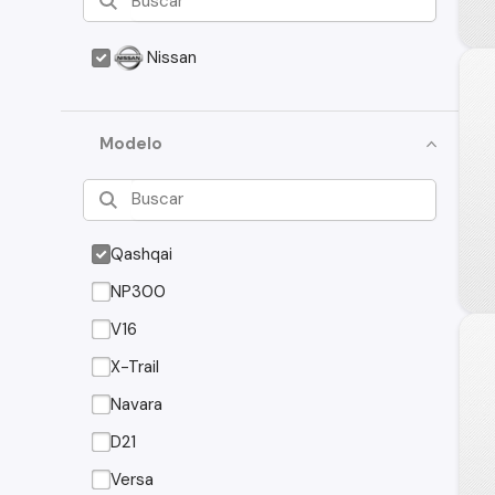
Nissan
Modelo
Qashqai
NP300
V16
X-Trail
Navara
D21
Versa