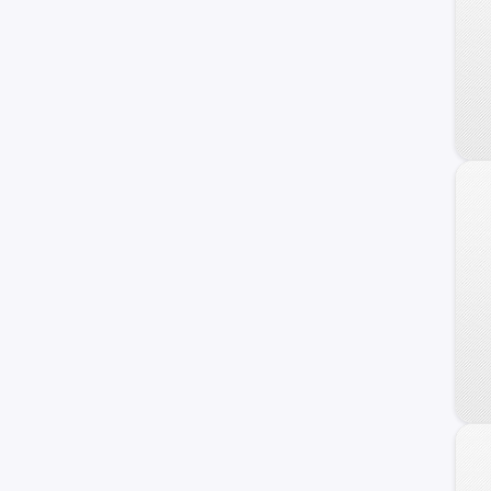
240 C
Frontier
Maxima
NV
Primera
Serena
Versa Note