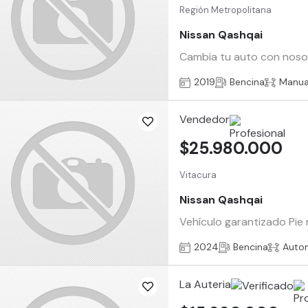
Región Metropolitana
Nissan Qashqai
Cambia tu auto con nosotr
2019
Bencina
Manua
Vendedor
$25.980.000
Vitacura
Nissan Qashqai
Vehículo garantizado Pie
2024
Bencina
Auto
La Auteria