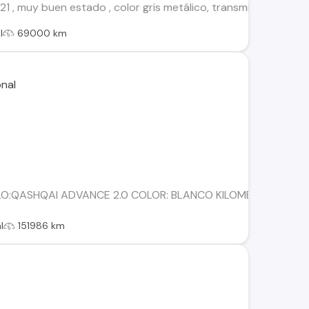
 , muy buen estado , color gris metálico, transmisión manual
l
69000 km
O:QASHQAI ADVANCE 2.0 COLOR: BLANCO KILOMETRAJE: 151.
l
151986 km