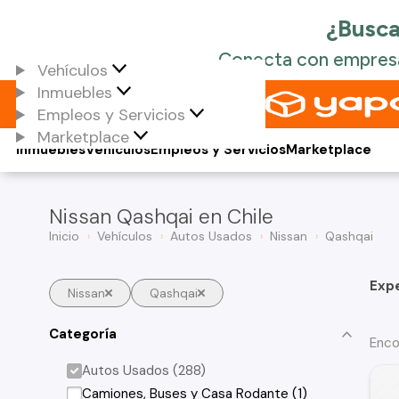
Vehículos
Inmuebles
Empleos y Servicios
Marketplace
Inmuebles
Vehículos
Empleos y Servicios
Marketplace
Nissan Qashqai en Chile
Inicio
Vehículos
Autos Usados
Nissan
Qashqai
Exp
Nissan
Qashqai
Categoría
Enco
Autos Usados (288)
Camiones, Buses y Casa Rodante (1)