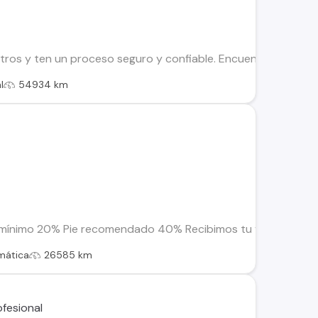
os y ten un proceso seguro y confiable. Encuentra el ideal par
l
54934 km
 mínimo 20% Pie recomendado 40% Recibimos tu vehículo en par
mática
26585 km