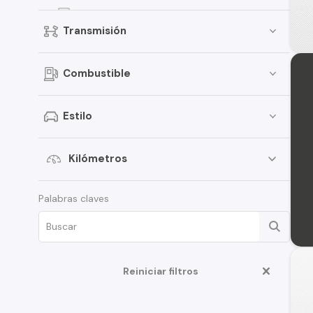
Kicks
Transmisión
Terrano
Pathfinder
Combustible
March
Sentra
Estilo
Murano
Tiida
Kilómetros
Note
Palabras claves
ALTIMA
D22
350Z
Reiniciar filtros
Juke
Platina