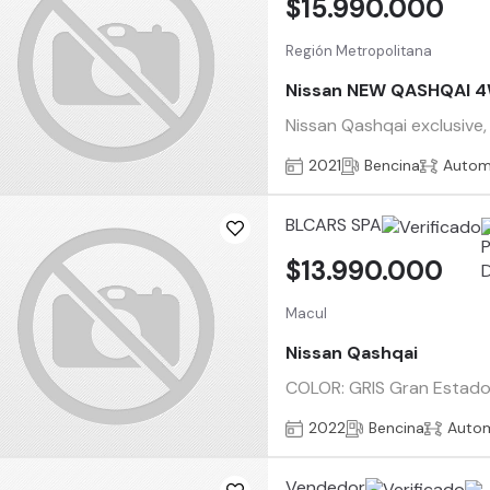
$15.990.000
Región Metropolitana
Nissan NEW QASHQAI 4
Nissan Qashqai exclusive,
2021
Bencina
Autom
BLCARS SPA
$13.990.000
Macul
Nissan Qashqai
COLOR: GRIS Gran Estado
2022
Bencina
Auto
Vendedor