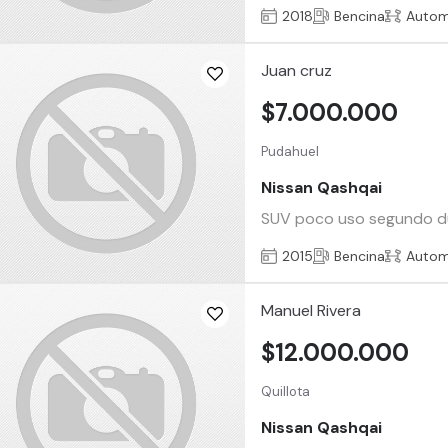
2018
Bencina
Autom
Juan cruz
$7.000.000
Pudahuel
Nissan Qashqai
SUV poco uso segundo du
2015
Bencina
Autom
Manuel Rivera
$12.000.000
Quillota
Nissan Qashqai