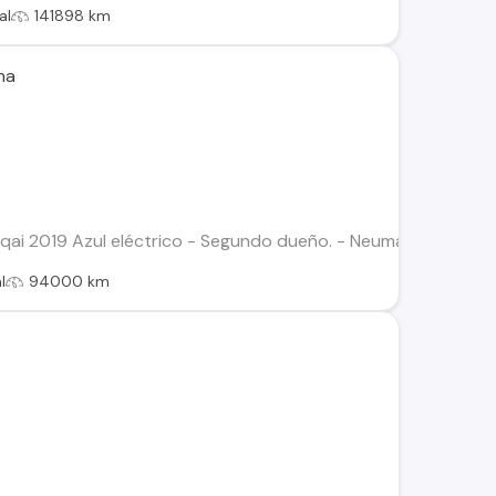
al
141898 km
na
i 2019 Azul eléctrico - Segundo dueño. - Neumaticos cambiado
l
94000 km