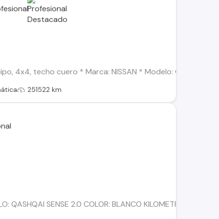
ipo, 4x4, techo cuero * Marca: NISSAN * Modelo: QASHQAI * Ver
ática
251522 km
LO: QASHQAI SENSE 2.0 COLOR: BLANCO KILOMETRAJE:141.89