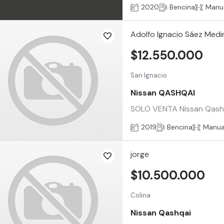
2020
Bencina
Manu
Adolfo Ignacio Sáez Medi
$12.550.000
San Ignacio
Nissan QASHQAI
SOLO VENTA Nissan Qashqa
2019
Bencina
Manua
jorge
$10.500.000
Colina
Nissan Qashqai