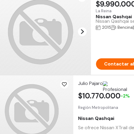
$9.990.00
La Reina
Nissan Qashqai
Nissan Qashqai s
2015
Bencina
Contactar a
Julio Pajaro
$10.770.000
-2%
Región Metropolitana
Nissan Qashqai
Se ofrece Nissan XTrail d