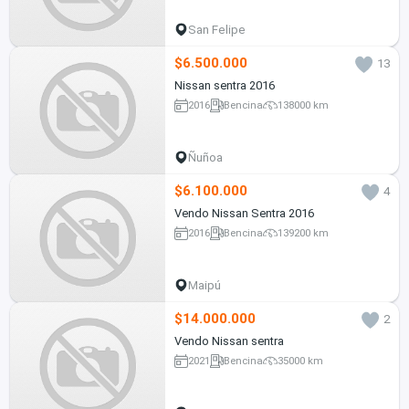
San Felipe
$6.500.000
13
Nissan sentra 2016
2016
Bencina
138000 km
Ñuñoa
$6.100.000
4
Vendo Nissan Sentra 2016
2016
Bencina
139200 km
Maipú
$14.000.000
2
Vendo Nissan sentra
2021
Bencina
35000 km