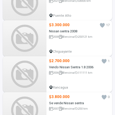
2021
Bencina
58000 km
Puente Alto
$3.300.000
17
Nissan sentra 2008
2008
Bencina
250121 km
Chiguayante
$2.700.000
1
Vendo Nissan Sentra 1.8 2006
2006
Bencina
111111 km
Rancagua
$3.800.000
0
Se vende Nissan sentra
2007
Bencina
250 km