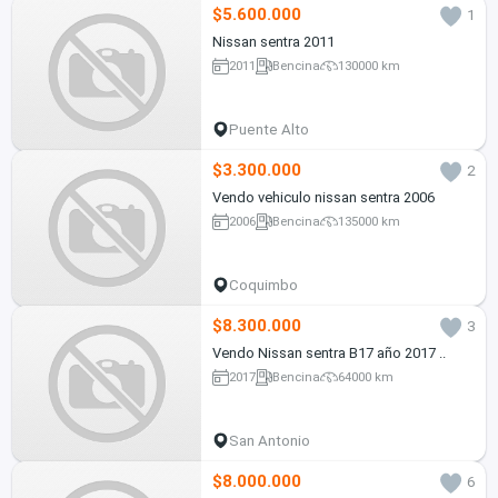
$5.600.000
1
Nissan sentra 2011
2011
Bencina
130000 km
Puente Alto
$3.300.000
2
Vendo vehiculo nissan sentra 2006
2006
Bencina
135000 km
Coquimbo
$8.300.000
3
Vendo Nissan sentra B17 año 2017 ..
2017
Bencina
64000 km
San Antonio
$8.000.000
6