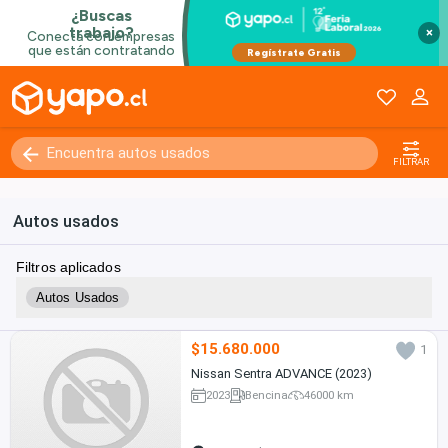
×
FILTRAR
Autos usados
Filtros aplicados
Autos Usados
$15.680.000
1
Nissan Sentra ADVANCE (2023)
2023
Bencina
46000 km