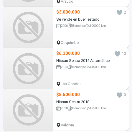
Arauco
$3.000.000
2
Se vende en buen estado
2006
Bencina
100000 km
Coquimbo
$6.300.000
10
Nissan Sentra 2014 Automático
2014
Bencina
145000 km
Las Condes
$8.500.000
0
Nissan Sentra 2018
2018
Bencina
125000 km
Valdivia