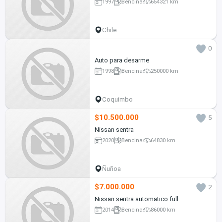
1997
Bencina
654321 km
Chile
0
Auto para desarme
1998
Bencina
250000 km
Coquimbo
$10.500.000
5
Nissan sentra
2020
Bencina
64830 km
Ñuñoa
$7.000.000
2
Nissan sentra automatico full
2014
Bencina
86000 km