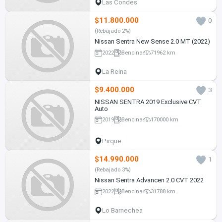
Las Condes
$11.800.000
0
(Rebajado 2%)
Nissan Sentra New Sense 2.0 MT (2022)
2022
Bencina
71962 km
La Reina
$9.400.000
3
NISSAN SENTRA 2019 Exclusive CVT
Auto
2019
Bencina
170000 km
Pirque
$14.990.000
1
(Rebajado 3%)
Nissan Sentra Advancen 2.0 CVT 2022
2022
Bencina
31788 km
Lo Barnechea