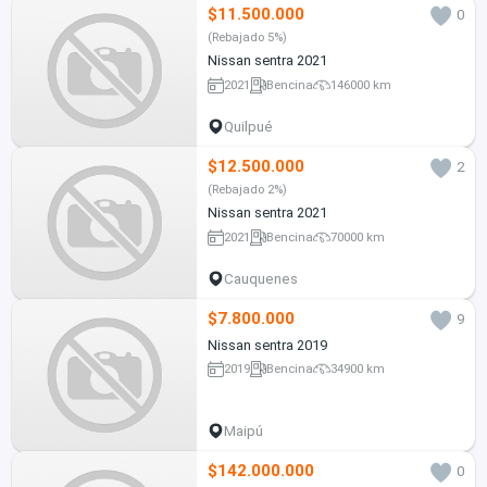
$11.500.000
0
(Rebajado 5%)
Nissan sentra 2021
2021
Bencina
146000 km
Quilpué
$12.500.000
2
(Rebajado 2%)
Nissan sentra 2021
2021
Bencina
70000 km
Cauquenes
$7.800.000
9
Nissan sentra 2019
2019
Bencina
34900 km
Maipú
$142.000.000
0