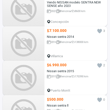
Vendo NISSAN modelo SENTRA NEW
SENSE año 2023
2023
Bencina
8600 km
Concepción
$7.100.000
3
Nissan sentra 2014
2014
Bencina
138000 km
Villarrica
$6.990.000
2
Nissan sentra 2015
2015
Bencina
170390 km
Puerto Montt
$500.000
0
Nissan sentra ll