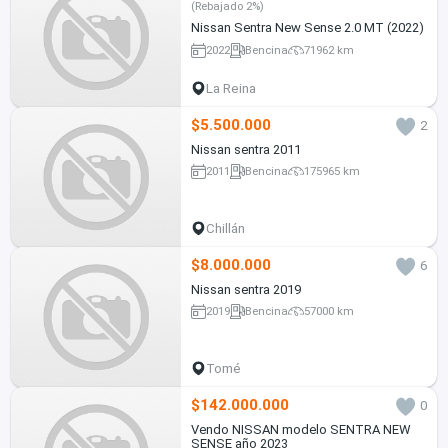
(Rebajado 2%)
Nissan Sentra New Sense 2.0 MT (2022)
2022
Bencina
71962 km
La Reina
$5.500.000
2
Nissan sentra 2011
2011
Bencina
175965 km
Chillán
$8.000.000
6
Nissan sentra 2019
2019
Bencina
57000 km
Tomé
$142.000.000
0
Vendo NISSAN modelo SENTRA NEW
SENSE año 2023