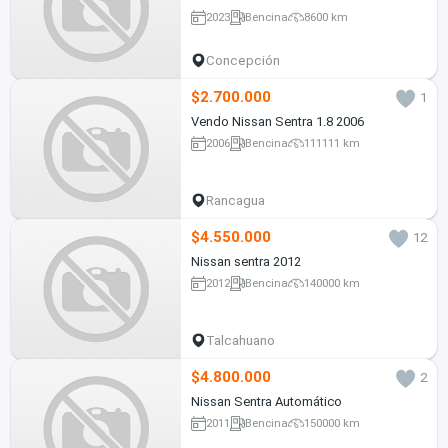
2023
Bencina
8600 km
Concepción
$2.700.000
1
Vendo Nissan Sentra 1.8 2006
2006
Bencina
111111 km
Rancagua
$4.550.000
12
Nissan sentra 2012
2012
Bencina
140000 km
Talcahuano
$4.800.000
2
Nissan Sentra Automático
2011
Bencina
150000 km