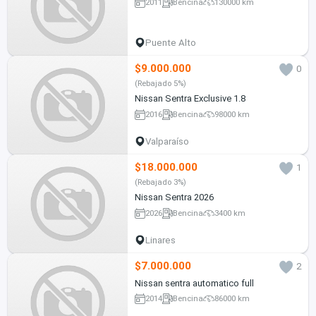
2011
Bencina
130000 km
Puente Alto
$9.000.000
0
(Rebajado 5%)
Nissan Sentra Exclusive 1.8
2016
Bencina
98000 km
Valparaíso
$18.000.000
1
(Rebajado 3%)
Nissan Sentra 2026
2026
Bencina
3400 km
Linares
$7.000.000
2
Nissan sentra automatico full
2014
Bencina
86000 km