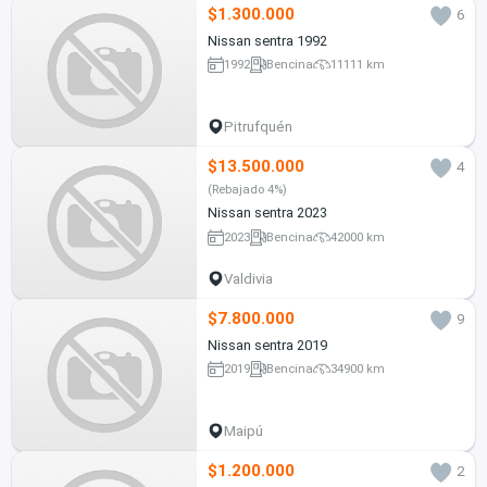
$1.300.000
6
Nissan sentra 1992
1992
Bencina
11111 km
Pitrufquén
$13.500.000
4
(Rebajado 4%)
Nissan sentra 2023
2023
Bencina
42000 km
Valdivia
$7.800.000
9
Nissan sentra 2019
2019
Bencina
34900 km
Maipú
$1.200.000
2