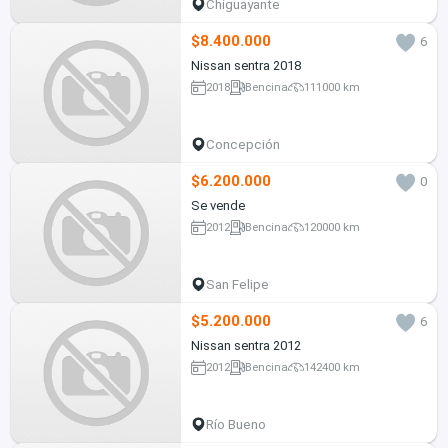
Chiguayante
$8.400.000
6
Nissan sentra 2018
2018
Bencina
111000 km
Concepción
$6.200.000
0
Se vende
2012
Bencina
120000 km
San Felipe
$5.200.000
6
Nissan sentra 2012
2012
Bencina
142400 km
Río Bueno