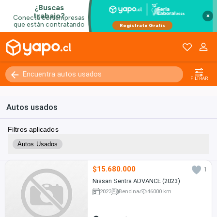
×
FILTRAR
Autos usados
Filtros aplicados
Autos Usados
$15.680.000
1
Nissan Sentra ADVANCE (2023)
2023
Bencina
46000 km