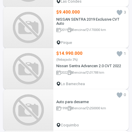
Las Condes
$9.400.000
3
NISSAN SENTRA 2019 Exclusive CVT
Auto
2019
Bencina
170000 km
Pirque
$14.990.000
1
(Rebajado 3%)
Nissan Sentra Advancen 2.0 CVT 2022
2022
Bencina
31788 km
Lo Barnechea
0
Auto para desarme
1998
Bencina
250000 km
Coquimbo