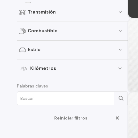
Versa
Transmisión
Kicks
Terrano
Combustible
Pathfinder
March
Estilo
Murano
Tiida
Kilómetros
Note
Palabras claves
ALTIMA
D22
350Z
Reiniciar filtros
Juke
Platina