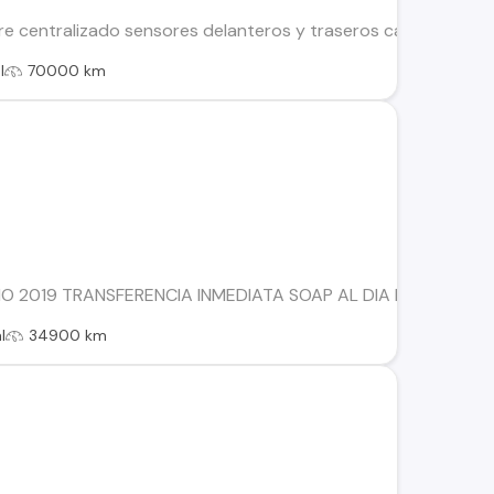
rre centralizado sensores delanteros y traseros camara de re
l
70000 km
AÑO 2019 TRANSFERENCIA INMEDIATA SOAP AL DIA REVISIÓN D
l
34900 km