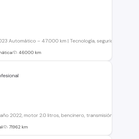
3 Automático – 47.000 km | Tecnología, seguridad y confort S
mática
46000 km
ño 2022, motor 2.0 litros, bencinero, transmisión manual de 6
al
71962 km