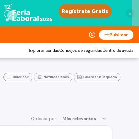
×
Publicar
Explorar tiendas
Consejos de seguridad
Centro de ayuda
BlueBook
Notificaciones
Guardar búsqueda
Ordenar por
Más relevantes