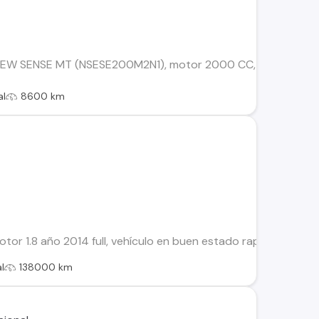
 SENSE MT (NSESE200M2N1), motor 2000 CC, Transmision mecan
al
8600 km
or 1.8 año 2014 full, vehículo en buen estado rapido, comodo
l
138000 km