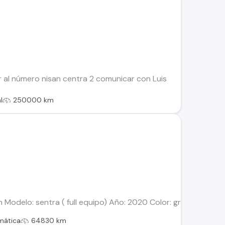
 al número nisan centra 2 comunicar con Luis
l
250000 km
Modelo: sentra ( full equipo) Año: 2020 Color: gris Klm: 64830
mática
64830 km