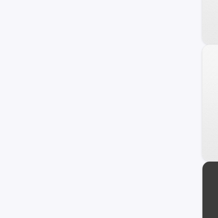
240 C
Frontier
Maxima
NV
Primera
Serena
Versa Note