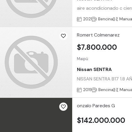
aire acondicionado c cie
2021
Bencina
Manua
Romert Colmenarez
$7.800.000
Maipú
Nissan SENTRA
NISSAN SENTRA B17 1.8 
2019
Bencina
Manua
onzalo Paredes G
$142.000.000