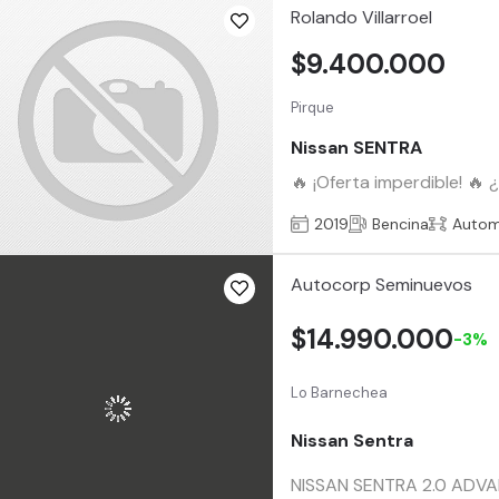
Rolando Villarroel
$9.400.000
Pirque
Nissan SENTRA
🔥 ¡Oferta imperdible! 🔥
2019
Bencina
Autom
Autocorp Seminuevos
$14.990.000
-3%
Lo Barnechea
Nissan Sentra
NISSAN SENTRA 2.0 ADVAN