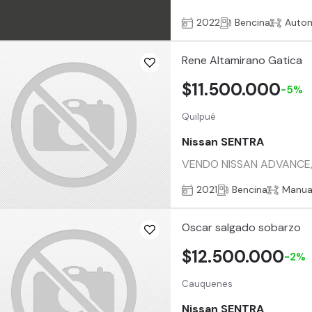
2022
Bencina
Auto
Rene Altamirano Gatica
$11.500.000
-5%
Quilpué
Nissan SENTRA
VENDO NISSAN ADVANCE,
2021
Bencina
Manua
Oscar salgado sobarzo
$12.500.000
-2%
Cauquenes
Nissan SENTRA