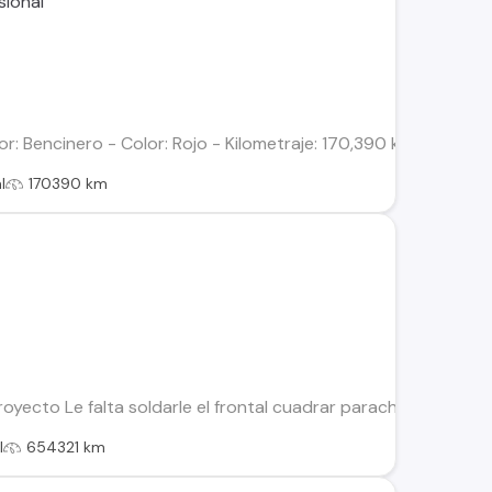
r: Bencinero - Color: Rojo - Kilometraje: 170,390 km - Automá
l
170390 km
oyecto Le falta soldarle el frontal cuadrar parachoque focos m
l
654321 km