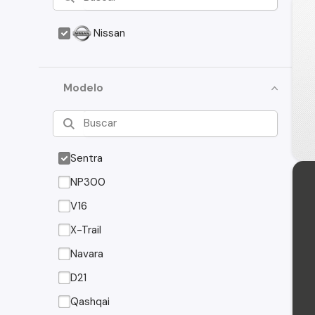
Nissan
Modelo
Sentra
NP300
V16
X-Trail
Navara
D21
Qashqai