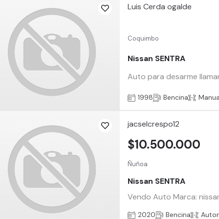
Luis Cerda ogalde
Coquimbo
Nissan SENTRA
Auto para desarme llamar
1998
Bencina
Manua
jacselcrespo12
$10.500.000
Ñuñoa
Nissan SENTRA
Vendo Auto Marca: nissan 
2020
Bencina
Auto