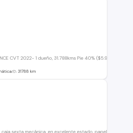
CE CVT 2022- 1 dueño, 31.788kms Pie 40% ($5.996.000) Cuota
mática
31788 km
 caja sexta mecánica, en excelente estado, papeles al día, cie