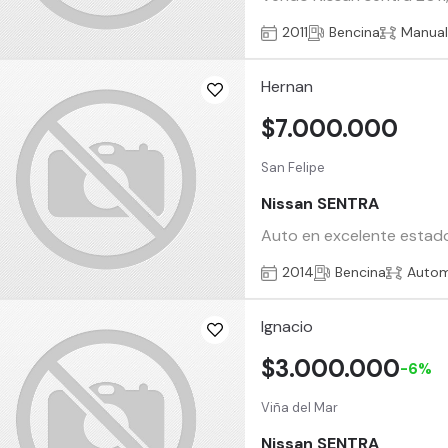
2011
Bencina
Manua
Hernan
$7.000.000
San Felipe
Nissan SENTRA
Auto en excelente estado,
2014
Bencina
Autom
Ignacio
$3.000.000
-6%
Viña del Mar
Nissan SENTRA