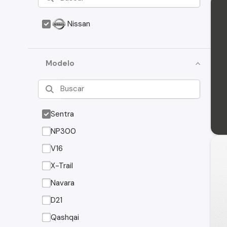
Nissan
Modelo
Sentra
NP300
V16
X-Trail
Navara
D21
Qashqai