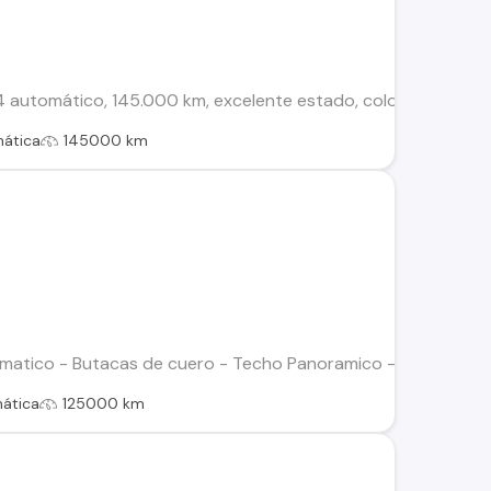
 automático, 145.000 km, excelente estado, color gris cálido
ática
145000 km
omatico - Butacas de cuero - Techo Panoramico - Asientos de c
ática
125000 km