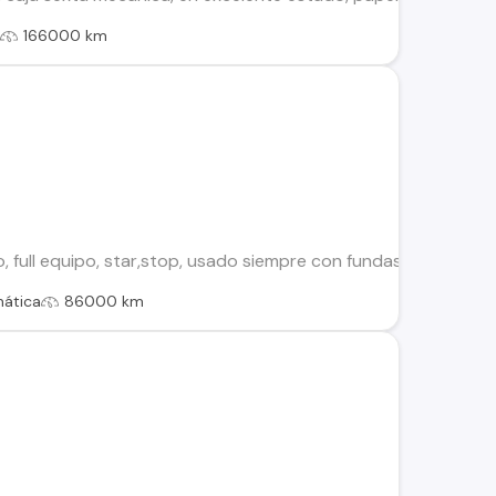
l
166000 km
 full equipo, star,stop, usado siempre con fundas, 86 mil km
ática
86000 km