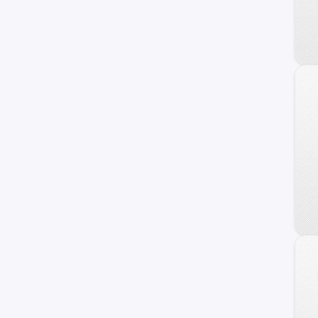
240 C
Frontier
Maxima
NV
Serena
Versa Note