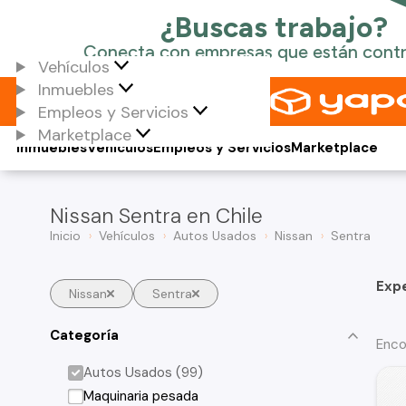
Vehículos
Inmuebles
Empleos y Servicios
Marketplace
Inmuebles
Vehículos
Empleos y Servicios
Marketplace
Nissan Sentra en Chile
Inicio
Vehículos
Autos Usados
Nissan
Sentra
Exp
Nissan
Sentra
Categoría
Enco
Autos Usados (99)
Maquinaria pesada