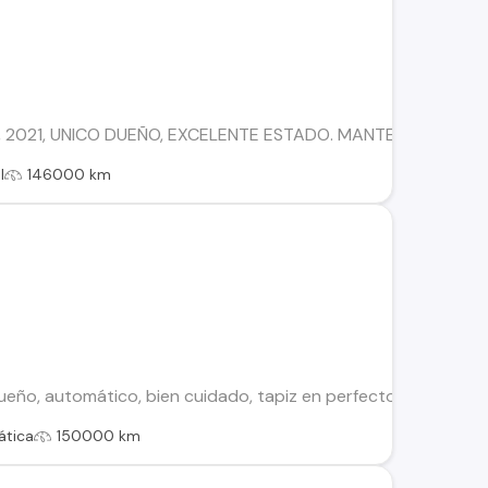
 2021, UNICO DUEÑO, EXCELENTE ESTADO. MANTENCION REAL
l
146000 km
ueño, automático, bien cuidado, tapiz en perfecto estado. Deta
tica
150000 km