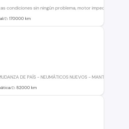
tas condiciones sin ningún problema, motor impeque y estéti
al
170000 km
UDANZA DE PAÍS - NEUMÁTICOS NUEVOS - MANTENCIÓN REA
ática
82000 km