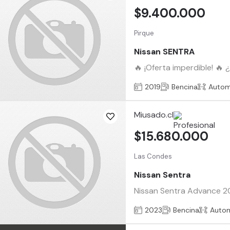
$9.400.000
Pirque
Nissan SENTRA
🔥 ¡Oferta imperdible! 🔥
2019
Bencina
Autom
Miusado.cl
$15.680.000
Las Condes
Nissan Sentra
Nissan Sentra Advance 202
2023
Bencina
Auto