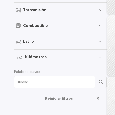
Versa
Transmisión
Kicks
Terrano
Combustible
Pathfinder
Murano
Estilo
March
Tiida
Kilómetros
Note
Palabras claves
ALTIMA
D22
350Z
Reiniciar filtros
Juke
Platina