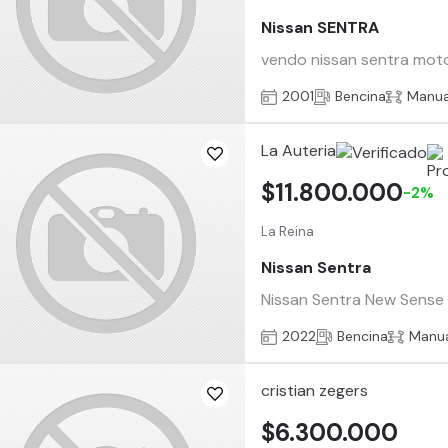
Nissan SENTRA
vendo nissan sentra moto
2001
Bencina
Manua
La Auteria
$11.800.000
-2%
La Reina
Nissan Sentra
Nissan Sentra New Sense a
2022
Bencina
Manu
cristian zegers
$6.300.000