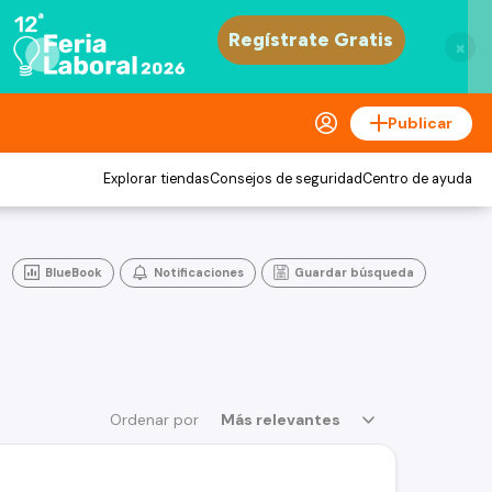
×
Publicar
Explorar tiendas
Consejos de seguridad
Centro de ayuda
BlueBook
Notificaciones
Guardar búsqueda
Ordenar por
Más relevantes