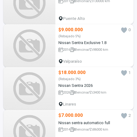
2011
Bencina
130000 km
Puente Alto
$9.000.000
0
(Rebajado 5%)
Nissan Sentra Exclusive 1.8
2016
Bencina
98000 km
Valparaíso
$18.000.000
1
(Rebajado 3%)
Nissan Sentra 2026
2026
Bencina
3400 km
Linares
$7.000.000
2
Nissan sentra automatico full
2014
Bencina
86000 km