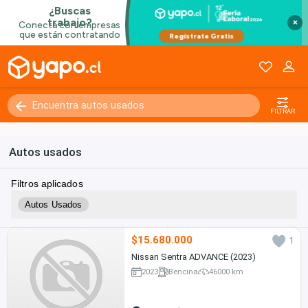
×
FILTRAR
Autos usados
Filtros aplicados
Autos Usados
$15.680.000
1
Nissan Sentra ADVANCE (2023)
2023
Bencina
46000 km