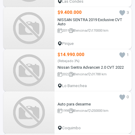
Las Condes
$9.400.000
3
NISSAN SENTRA 2019 Exclusive CVT
Auto
2019
Bencina
170000 km
Pirque
$14.990.000
1
(Rebajado 3%)
Nissan Sentra Advancen 2.0 CVT 2022
2022
Bencina
31788 km
Lo Barnechea
0
Auto para desarme
1998
Bencina
250000 km
Coquimbo