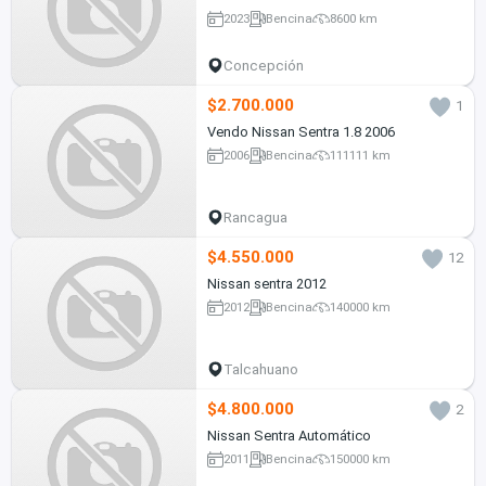
2023
Bencina
8600 km
Concepción
$2.700.000
1
Vendo Nissan Sentra 1.8 2006
2006
Bencina
111111 km
Rancagua
$4.550.000
12
Nissan sentra 2012
2012
Bencina
140000 km
Talcahuano
$4.800.000
2
Nissan Sentra Automático
2011
Bencina
150000 km