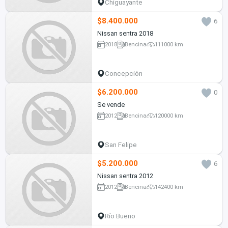
Chiguayante
$8.400.000
6
Nissan sentra 2018
2018
Bencina
111000 km
Concepción
$6.200.000
0
Se vende
2012
Bencina
120000 km
San Felipe
$5.200.000
6
Nissan sentra 2012
2012
Bencina
142400 km
Río Bueno