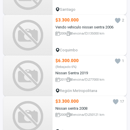
Santiago
$3.300.000
2
Vendo vehiculo nissan sentra 2006
2006
Bencina
135000 km
Coquimbo
$6.300.000
1
(Rebajado 6%)
Nissan Sentra 2019
2019
Bencina
277000 km
Región Metropolitana
$3.300.000
17
Nissan sentra 2008
2008
Bencina
250121 km