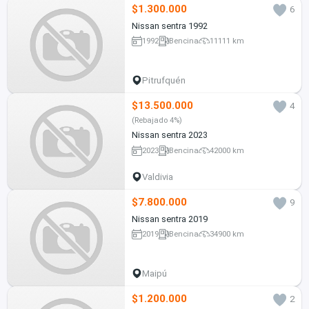
$1.300.000
6
Nissan sentra 1992
1992
Bencina
11111 km
Pitrufquén
$13.500.000
4
(Rebajado 4%)
Nissan sentra 2023
2023
Bencina
42000 km
Valdivia
$7.800.000
9
Nissan sentra 2019
2019
Bencina
34900 km
Maipú
$1.200.000
2