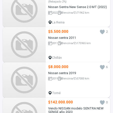
(Rebajado 2%)
Nissan Sentra New Sense 2.0 MT (2022)
2022
Bencina
71962 km
La Reina
$5.500.000
2
Nissan sentra 2011
2011
Bencina
175965 km
Chillán
$8.000.000
6
Nissan sentra 2019
2019
Bencina
57000 km
Tomé
$142.000.000
0
Vendo NISSAN modelo SENTRA NEW
SENSE año 2023