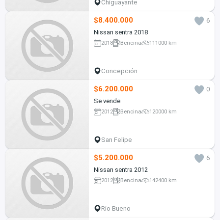
Chiguayante
$8.400.000
6
Nissan sentra 2018
2018
Bencina
111000 km
Concepción
$6.200.000
0
Se vende
2012
Bencina
120000 km
San Felipe
$5.200.000
6
Nissan sentra 2012
2012
Bencina
142400 km
Río Bueno