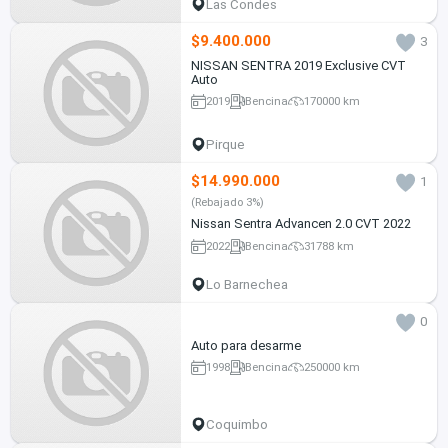
Las Condes
$9.400.000
3
NISSAN SENTRA 2019 Exclusive CVT
Auto
2019
Bencina
170000 km
Pirque
$14.990.000
1
(Rebajado 3%)
Nissan Sentra Advancen 2.0 CVT 2022
2022
Bencina
31788 km
Lo Barnechea
0
Auto para desarme
1998
Bencina
250000 km
Coquimbo