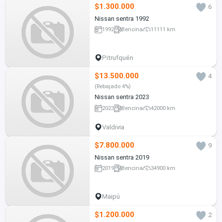
$1.300.000
6
Nissan sentra 1992
1992
Bencina
11111 km
Pitrufquén
$13.500.000
4
(Rebajado 4%)
Nissan sentra 2023
2023
Bencina
42000 km
Valdivia
$7.800.000
9
Nissan sentra 2019
2019
Bencina
34900 km
Maipú
$1.200.000
2