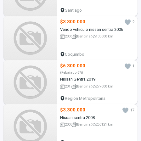
Santiago
$3.300.000
2
Vendo vehiculo nissan sentra 2006
2006
Bencina
135000 km
Coquimbo
$6.300.000
1
(Rebajado 6%)
Nissan Sentra 2019
2019
Bencina
277000 km
Región Metropolitana
$3.300.000
17
Nissan sentra 2008
2008
Bencina
250121 km