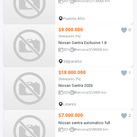
2011
Bencina
130000 km
Puente Alto
$9.000.000
0
(Rebajado 5%)
Nissan Sentra Exclusive 1.8
2016
Bencina
98000 km
Valparaíso
$18.000.000
1
(Rebajado 3%)
Nissan Sentra 2026
2026
Bencina
3400 km
Linares
$7.000.000
2
Nissan sentra automatico full
2014
Bencina
86000 km