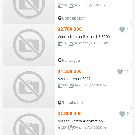
2023
Bencina
8600 km
Concepción
$2.700.000
1
Vendo Nissan Sentra 1.8 2006
2006
Bencina
111111 km
Rancagua
$4.550.000
12
Nissan sentra 2012
2012
Bencina
140000 km
Talcahuano
$4.800.000
2
Nissan Sentra Automático
2011
Bencina
150000 km