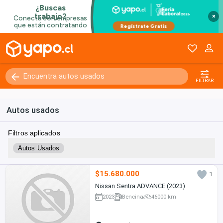
×
FILTRAR
Autos usados
Filtros aplicados
Autos Usados
$15.680.000
1
Nissan Sentra ADVANCE (2023)
2023
Bencina
46000 km