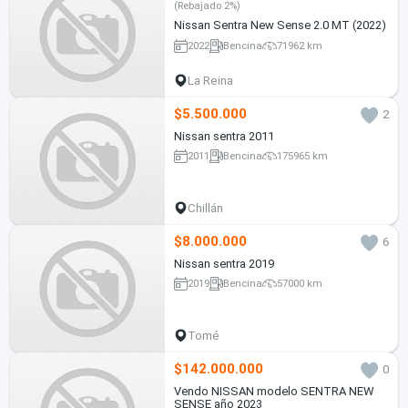
(Rebajado 2%)
Nissan Sentra New Sense 2.0 MT (2022)
2022
Bencina
71962 km
La Reina
$5.500.000
2
Nissan sentra 2011
2011
Bencina
175965 km
Chillán
$8.000.000
6
Nissan sentra 2019
2019
Bencina
57000 km
Tomé
$142.000.000
0
Vendo NISSAN modelo SENTRA NEW
SENSE año 2023