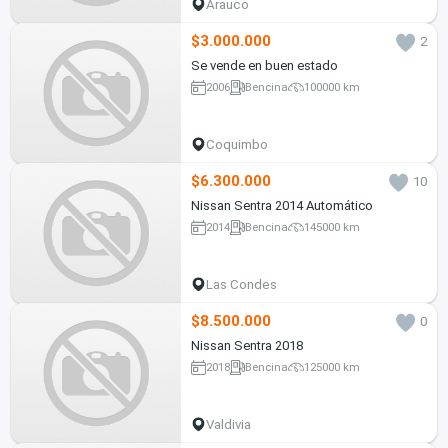
Arauco
$3.000.000
2
Se vende en buen estado
2006
Bencina
100000 km
Coquimbo
$6.300.000
10
Nissan Sentra 2014 Automático
2014
Bencina
145000 km
Las Condes
$8.500.000
0
Nissan Sentra 2018
2018
Bencina
125000 km
Valdivia