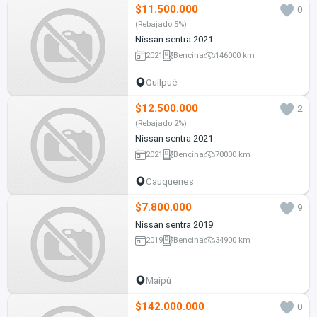
$11.500.000
0
(Rebajado 5%)
Nissan sentra 2021
2021
Bencina
146000 km
Quilpué
$12.500.000
2
(Rebajado 2%)
Nissan sentra 2021
2021
Bencina
70000 km
Cauquenes
$7.800.000
9
Nissan sentra 2019
2019
Bencina
34900 km
Maipú
$142.000.000
0