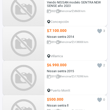
Vendo NISSAN modelo SENTRA NEW
SENSE año 2023
2023
Bencina
8600 km
Concepción
$7.100.000
3
Nissan sentra 2014
2014
Bencina
138000 km
Villarrica
$6.990.000
2
Nissan sentra 2015
2015
Bencina
170390 km
Puerto Montt
$500.000
0
Nissan sentra ll