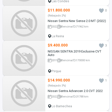
Las Condes
$11.800.000
0
(Rebajado 2%)
Nissan Sentra New Sense 2.0 MT (2022)
2022
Bencina
71962 km
La Reina
$9.400.000
3
NISSAN SENTRA 2019 Exclusive CVT
Auto
2019
Bencina
170000 km
Pirque
$14.990.000
1
(Rebajado 3%)
Nissan Sentra Advancen 2.0 CVT 2022
2022
Bencina
31788 km
Lo Barnechea