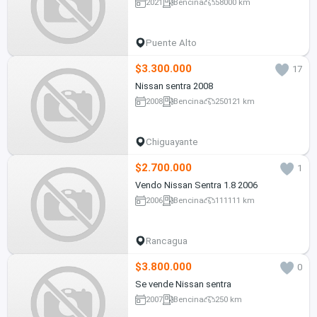
2021
Bencina
58000 km
Puente Alto
$3.300.000
17
Nissan sentra 2008
2008
Bencina
250121 km
Chiguayante
$2.700.000
1
Vendo Nissan Sentra 1.8 2006
2006
Bencina
111111 km
Rancagua
$3.800.000
0
Se vende Nissan sentra
2007
Bencina
250 km