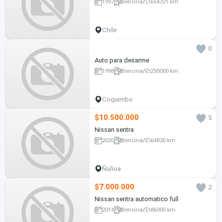
1997
Bencina
654321 km
Chile
0
Auto para desarme
1998
Bencina
250000 km
Coquimbo
$10.500.000
5
Nissan sentra
2020
Bencina
64830 km
Ñuñoa
$7.000.000
2
Nissan sentra automatico full
2014
Bencina
86000 km