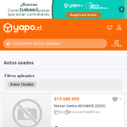
×
FILTRAR
Autos usados
Filtros aplicados
Autos Usados
$15.680.000
1
Nissan Sentra ADVANCE (2023)
2023
Bencina
46000 km