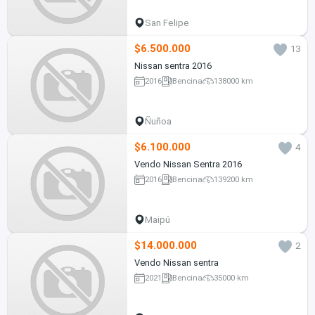
San Felipe
$6.500.000
13
Nissan sentra 2016
2016
Bencina
138000 km
Ñuñoa
$6.100.000
4
Vendo Nissan Sentra 2016
2016
Bencina
139200 km
Maipú
$14.000.000
2
Vendo Nissan sentra
2021
Bencina
35000 km