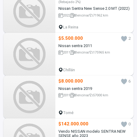
(Rebajado 2%)
Nissan Sentra New Sense 2.0 MT (2022)
2022
Bencina
71962 km
La Reina
$5.500.000
2
Nissan sentra 2011
2011
Bencina
175965 km
Chillán
$8.000.000
6
Nissan sentra 2019
2019
Bencina
57000 km
Tomé
$142.000.000
0
Vendo NISSAN modelo SENTRA NEW
SENSE año 2023