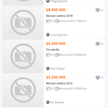
Chiguayante
$8.400.000
6
Nissan sentra 2018
2018
Bencina
111000 km
Concepción
$6.200.000
0
Se vende
2012
Bencina
120000 km
San Felipe
$5.200.000
6
Nissan sentra 2012
2012
Bencina
142400 km
Río Bueno