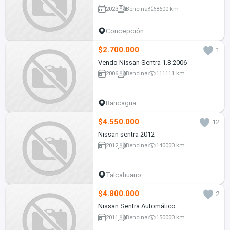
2023
Bencina
8600 km
Concepción
$2.700.000
1
Vendo Nissan Sentra 1.8 2006
2006
Bencina
111111 km
Rancagua
$4.550.000
12
Nissan sentra 2012
2012
Bencina
140000 km
Talcahuano
$4.800.000
2
Nissan Sentra Automático
2011
Bencina
150000 km