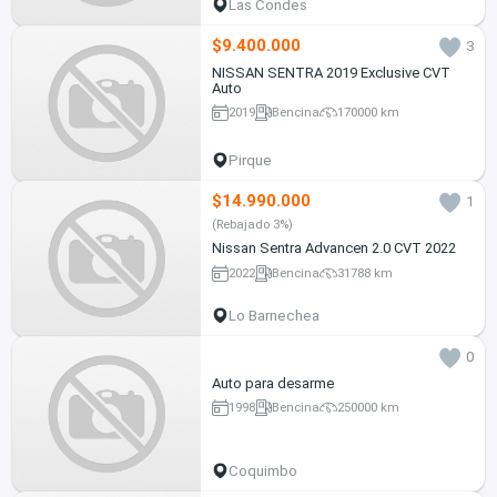
Las Condes
$9.400.000
3
NISSAN SENTRA 2019 Exclusive CVT
Auto
2019
Bencina
170000 km
Pirque
$14.990.000
1
(Rebajado 3%)
Nissan Sentra Advancen 2.0 CVT 2022
2022
Bencina
31788 km
Lo Barnechea
0
Auto para desarme
1998
Bencina
250000 km
Coquimbo