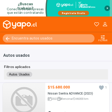
×
FILTRAR
Autos usados
Filtros aplicados
Autos Usados
$15.680.000
1
Nissan Sentra ADVANCE (2023)
2023
Bencina
46000 km