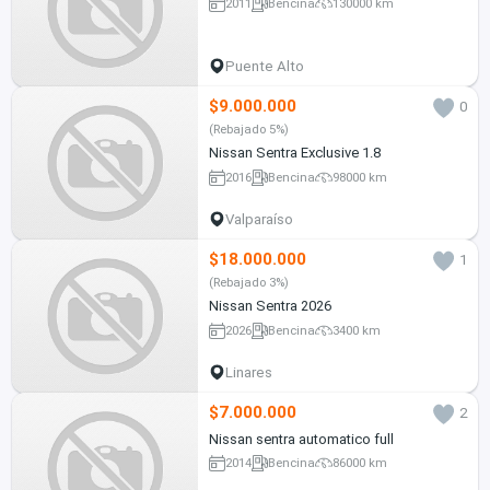
2011
Bencina
130000 km
Puente Alto
$9.000.000
0
(Rebajado 5%)
Nissan Sentra Exclusive 1.8
2016
Bencina
98000 km
Valparaíso
$18.000.000
1
(Rebajado 3%)
Nissan Sentra 2026
2026
Bencina
3400 km
Linares
$7.000.000
2
Nissan sentra automatico full
2014
Bencina
86000 km