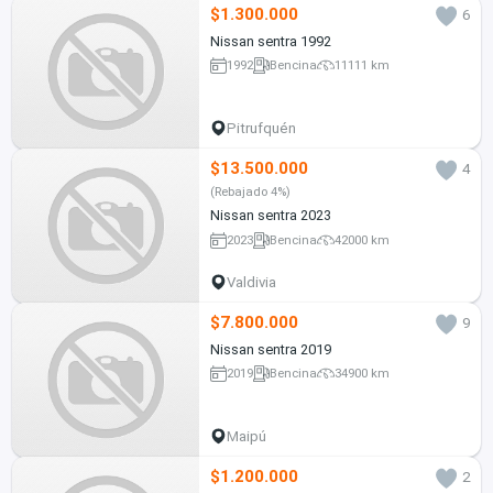
$1.300.000
6
Nissan sentra 1992
1992
Bencina
11111 km
Pitrufquén
$13.500.000
4
(Rebajado 4%)
Nissan sentra 2023
2023
Bencina
42000 km
Valdivia
$7.800.000
9
Nissan sentra 2019
2019
Bencina
34900 km
Maipú
$1.200.000
2