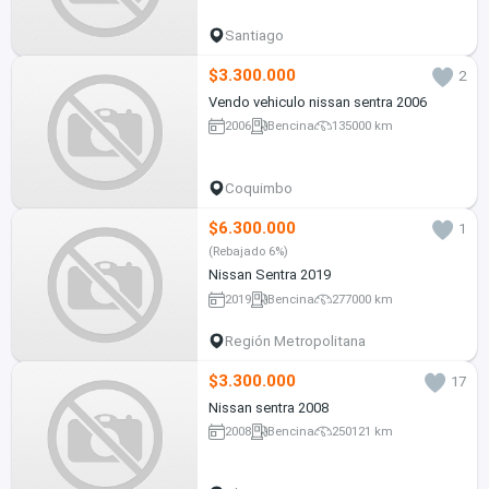
Santiago
$3.300.000
2
Vendo vehiculo nissan sentra 2006
2006
Bencina
135000 km
Coquimbo
$6.300.000
1
(Rebajado 6%)
Nissan Sentra 2019
2019
Bencina
277000 km
Región Metropolitana
$3.300.000
17
Nissan sentra 2008
2008
Bencina
250121 km