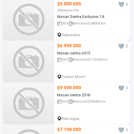
$9.000.000
0
(Rebajado 5%)
Nissan Sentra Exclusive 1.8
2016
Bencina
98000 km
Valparaíso
$6.990.000
2
Nissan sentra 2015
2015
Bencina
170390 km
Puerto Montt
$9.500.000
3
Nissan sentra 2018
2018
Bencina
82000 km
Rancagua
$7.100.000
2