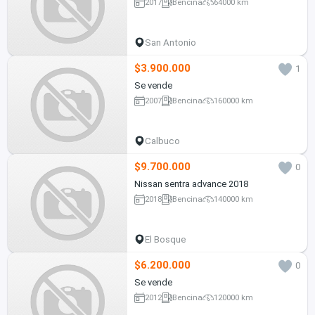
2017
Bencina
64000 km
San Antonio
$3.900.000
1
Se vende
2007
Bencina
160000 km
Calbuco
$9.700.000
0
Nissan sentra advance 2018
2018
Bencina
140000 km
El Bosque
$6.200.000
0
Se vende
2012
Bencina
120000 km