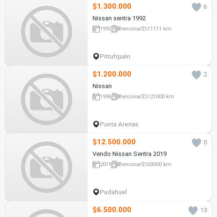
$1.300.000
6
Nissan sentra 1992
1992
Bencina
11111 km
Pitrufquén
$1.200.000
2
Nissan
1996
Bencina
121000 km
Punta Arenas
$12.500.000
0
Vendo Nissan Sentra 2019
2019
Bencina
50000 km
Pudahuel
$6.500.000
13