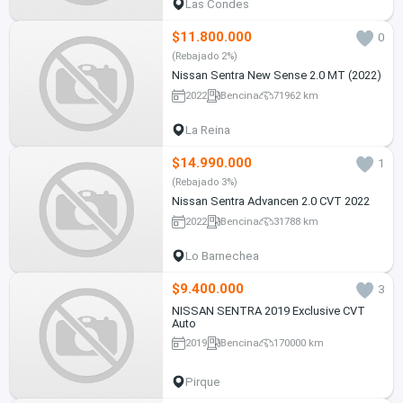
Las Condes
$11.800.000
0
(Rebajado 2%)
Nissan Sentra New Sense 2.0 MT (2022)
2022
Bencina
71962 km
La Reina
$14.990.000
1
(Rebajado 3%)
Nissan Sentra Advancen 2.0 CVT 2022
2022
Bencina
31788 km
Lo Barnechea
$9.400.000
3
NISSAN SENTRA 2019 Exclusive CVT
Auto
2019
Bencina
170000 km
Pirque