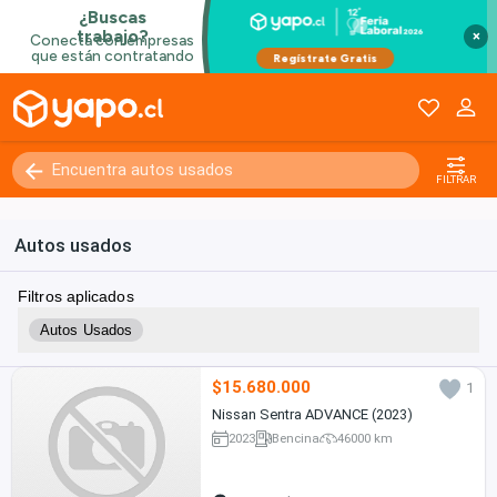
×
FILTRAR
Autos usados
Filtros aplicados
Autos Usados
$15.680.000
1
Nissan Sentra ADVANCE (2023)
2023
Bencina
46000 km