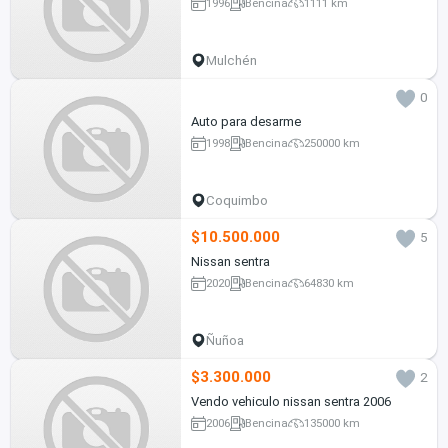
1996
Bencina
1111 km
Mulchén
0
Auto para desarme
1998
Bencina
250000 km
Coquimbo
$10.500.000
5
Nissan sentra
2020
Bencina
64830 km
Ñuñoa
$3.300.000
2
Vendo vehiculo nissan sentra 2006
2006
Bencina
135000 km