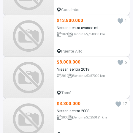
Coquimbo
$13.800.000
1
Nissan sentra avance mt
2021
Bencina
58000 km
Puente Alto
$8.000.000
6
Nissan sentra 2019
2019
Bencina
57000 km
Tomé
$3.300.000
17
Nissan sentra 2008
2008
Bencina
250121 km