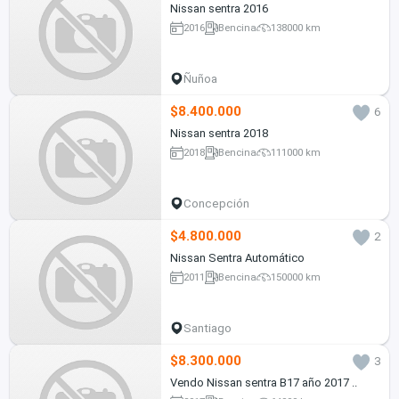
Nissan sentra 2016
2016
Bencina
138000 km
Ñuñoa
$8.400.000
6
Nissan sentra 2018
2018
Bencina
111000 km
Concepción
$4.800.000
2
Nissan Sentra Automático
2011
Bencina
150000 km
Santiago
$8.300.000
3
Vendo Nissan sentra B17 año 2017 ..