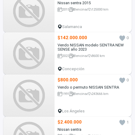
Nissan sentra 2015
2015
Bencina
125000 km
Salamanca
$142.000.000
0
Vendo NISSAN modelo SENTRA NEW
SENSE año 2023
2023
Bencina
8600 km
Concepción
$800.000
0
Vendo o permuto NISSAN SENTRA
1991
Bencina
243666 km
Los Ángeles
$2.400.000
1
Nissan sentra