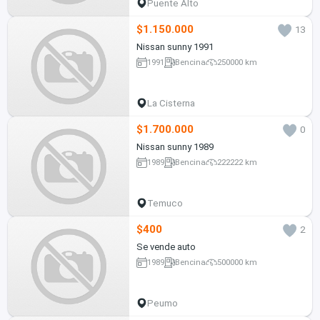
Puente Alto
$1.150.000
13
Nissan sunny 1991
1991
Bencina
250000 km
La Cisterna
$1.700.000
0
Nissan sunny 1989
1989
Bencina
222222 km
Temuco
$400
2
Se vende auto
1989
Bencina
500000 km
Peumo