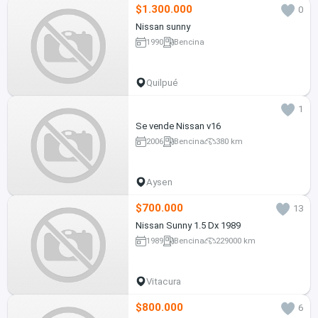
$1.300.000
0
Nissan sunny
1990
Bencina
Quilpué
1
Se vende Nissan v16
2006
Bencina
380 km
Aysen
$700.000
13
Nissan Sunny 1.5 Dx 1989
1989
Bencina
229000 km
Vitacura
$800.000
6