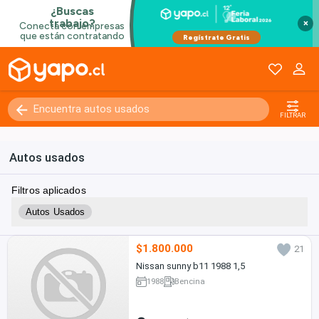
×
FILTRAR
Autos usados
Filtros aplicados
Autos Usados
$1.800.000
21
Nissan sunny b11 1988 1,5
1988
Bencina