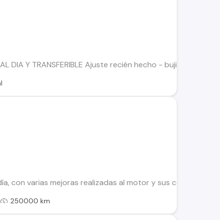
L DIA Y TRANSFERIBLE Ajuste recién hecho - bujias nuevas - c
l
 día, con varias mejoras realizadas al motor y sus componente
l
250000 km