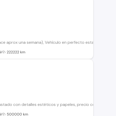
hace aprox una semana), Vehículo en perfecto estado, bien cui
l
222222 km
ustado con detalles estéticos y papeles, precio conversable p
l
500000 km