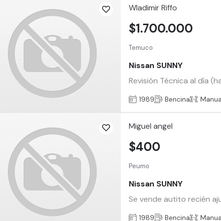
Wladimir Riffo
$1.700.000
Temuco
Nissan SUNNY
Revisión Técnica al día (
1989
Bencina
Manua
Miguel angel
$400
Peumo
Nissan SUNNY
Se vende autito recién aj
1989
Bencina
Manua