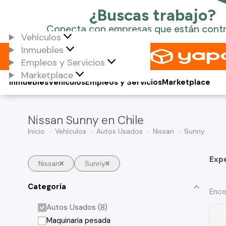
Vehículos
Inmuebles
Empleos y Servicios
Marketplace
Inmuebles
Vehículos
Empleos y Servicios
Marketplace
Nissan Sunny en Chile
Inicio
Vehículos
Autos Usados
Nissan
Sunny
Exp
Nissan
Sunny
Categoría
Enco
Autos Usados (8)
Maquinaria pesada