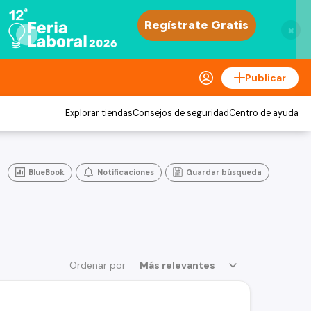
×
Publicar
Explorar tiendas
Consejos de seguridad
Centro de ayuda
BlueBook
Notificaciones
Guardar búsqueda
Ordenar por
Más relevantes