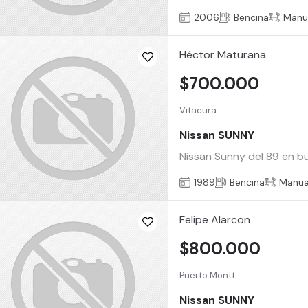
2006
Bencina
Manu
Héctor Maturana
$700.000
Vitacura
Nissan SUNNY
Nissan Sunny del 89 en b
1989
Bencina
Manua
Felipe Alarcon
$800.000
Puerto Montt
Nissan SUNNY