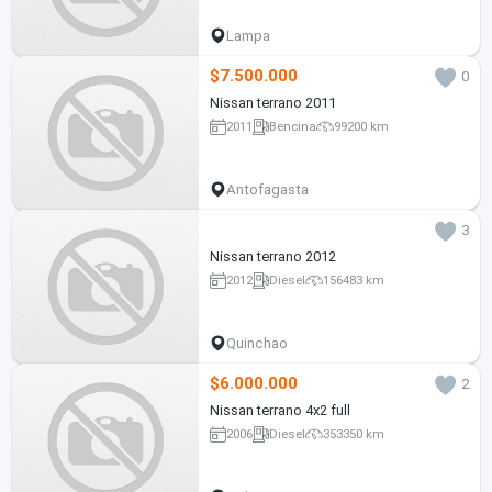
Lampa
$7.500.000
0
Nissan terrano 2011
2011
Bencina
99200 km
Antofagasta
3
Nissan terrano 2012
2012
Diesel
156483 km
Quinchao
$6.000.000
2
Nissan terrano 4x2 full
2006
Diesel
353350 km