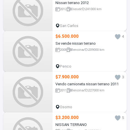
Nissan terrano 2012
2012
Diesel
241000 km
San Carlos
$6.500.000
4
Se vende nissan terrano
2008
Bencina
209000 km
Penco
$7.900.000
3
Vendo camioneta nissan terrano 2011
2011
Bencina
227000 km
Osorno
$3.200.000
5
NISSAN TERRANO