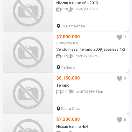
Nizzan terrabo año 2010
2010
Diesel
185 km
Lo Barnechea
$7.000.000
3
(Rebajado 18%)
Vendo nissan terrano 2009 japonesa 4x2
2009
Diesel
300 km
Paillaco
$8.150.000
0
Terrano
2011
Diesel
369946 km
Santa Cruz
$7.200.000
6
Nissan terrano 4x4