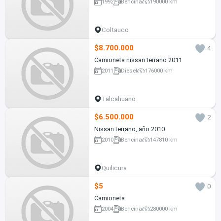
1992
Bencina
190000 km
Coltauco
$8.700.000
4
Camioneta nissan terrano 2011
2011
Diesel
176000 km
Talcahuano
$6.500.000
2
Nissan terrano, año 2010
2010
Bencina
147810 km
Quilicura
$5
0
Camioneta
2004
Bencina
280000 km