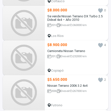
Coltauco
$8.000.000
0
Se vende Nissan Terrano DX Turbo 2.5
Diésel 4x4 – Año 2010
2010
Diesel
360000 km
Los Ríos
$8.900.000
4
Camioneta Nissan Terrano
2012
Diesel
232000 km
Copiapó
$5.650.000
2
Nissan Terrano 2006 3.2 4x4
2006
Diesel
267000 km
Futrono