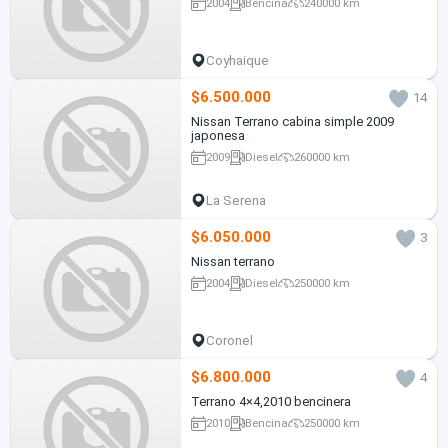
2004
Bencina
240000 km
Coyhaique
$6.500.000
14
Nissan Terrano cabina simple 2009
japonesa
2009
Diesel
260000 km
La Serena
$6.050.000
3
Nissan terrano
2004
Diesel
250000 km
Coronel
$6.800.000
4
Terrano 4×4,2010 bencinera
2010
Bencina
250000 km