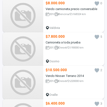
$8.000.000
0
Vendo camioneta precio conversable
2010
Bencina
168324 km
Valdivia
$7.800.000
5
Camioneta a toda prueba
2013
Diesel
190000 km
Osorno
$10.500.000
2
Vendo Nissan Terrano 2014
2014
Diesel
220000 km
Ovalle
$6.400.000
3