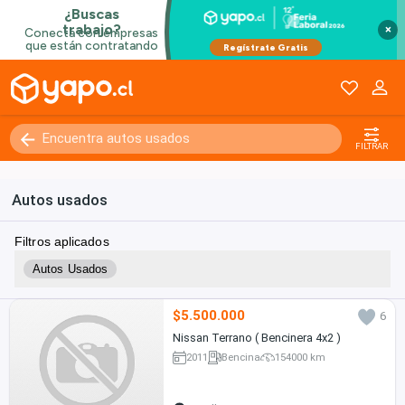
×
FILTRAR
Autos usados
Filtros aplicados
Autos Usados
$5.500.000
6
Nissan Terrano ( Bencinera 4x2 )
2011
Bencina
154000 km