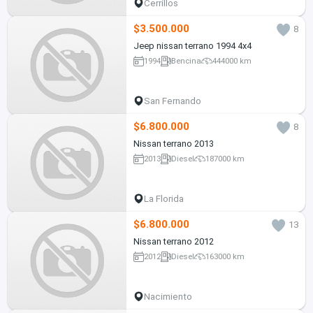
Cerrillos
$3.500.000
8
Jeep nissan terrano 1994 4x4
1994
Bencina
444000 km
San Fernando
$6.800.000
8
Nissan terrano 2013
2013
Diesel
187000 km
La Florida
$6.800.000
13
Nissan terrano 2012
2012
Diesel
163000 km
Nacimiento