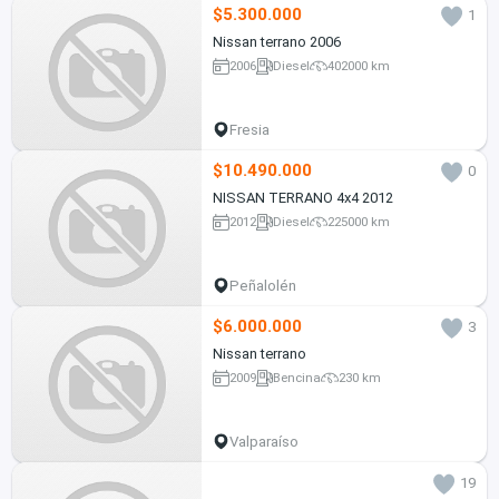
$5.300.000
1
Nissan terrano 2006
2006
Diesel
402000 km
Fresia
$10.490.000
0
NISSAN TERRANO 4x4 2012
2012
Diesel
225000 km
Peñalolén
$6.000.000
3
Nissan terrano
2009
Bencina
230 km
Valparaíso
19