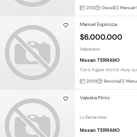
2012
Diesel
Manual
Manuel Espinoza
$6.000.000
Valparaíso
Nissan TERRANO
Cero fugas motor muy suav
2009
Bencina
Manu
Valeska Pinto
Lo Barnechea
Nissan TERRANO