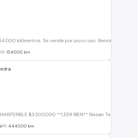
154.000 kilómetros Se vende por poco uso Bencinera 4x2 La c
l
154000 km
vedra
RANSFERIBLE $3.500.000 **LEER BIEN** Nissan Terrano 4X4 1
l
444000 km