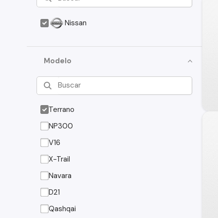
Nissan
Modelo
Terrano
NP300
V16
X-Trail
Navara
D21
Qashqai