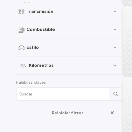
Versa
Transmisión
Kicks
Pathfinder
Combustible
Sentra
March
Estilo
Murano
Tiida
Kilómetros
Note
Palabras claves
ALTIMA
D22
350Z
Reiniciar filtros
Juke
Platina