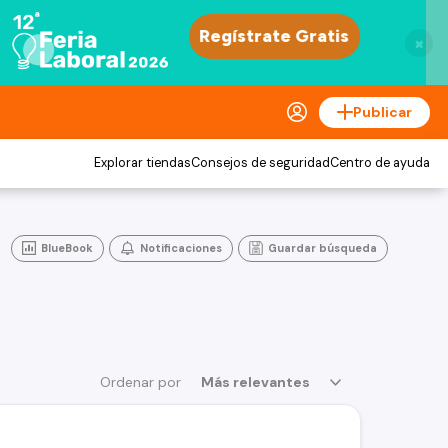
×
Publicar
Explorar tiendas
Consejos de seguridad
Centro de ayuda
BlueBook
Notificaciones
Guardar búsqueda
Ordenar por
Más relevantes