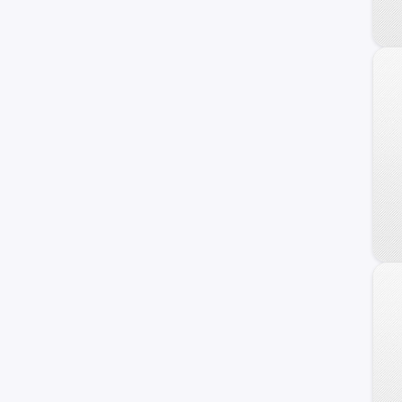
240 C
Frontier
Maxima
NV
Primera
Serena
Versa Note