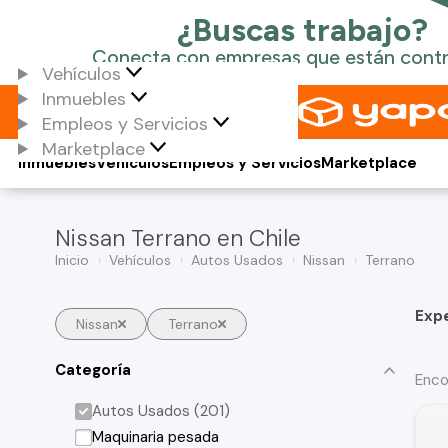
Vehículos
Inmuebles
Empleos y Servicios
Marketplace
Inmuebles
Vehículos
Empleos y Servicios
Marketplace
Nissan Terrano en Chile
Inicio
Vehículos
Autos Usados
Nissan
Terrano
Exp
Nissan
Terrano
Categoría
Enco
Autos Usados (201)
Maquinaria pesada