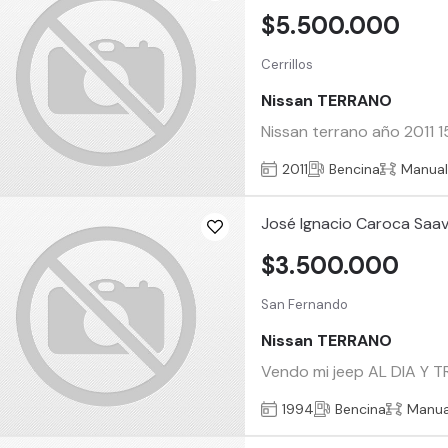
$5.500.000
Cerrillos
Nissan TERRANO
Nissan terrano año 2011 
2011
Bencina
Manua
José Ignacio Caroca Saa
$3.500.000
San Fernando
Nissan TERRANO
Vendo mi jeep AL DIA Y T
1994
Bencina
Manua