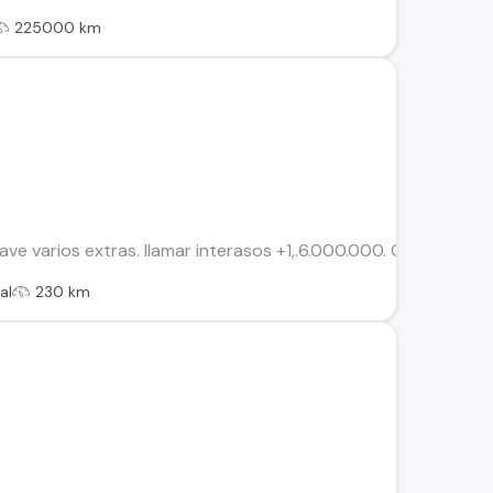
225000 km
e varios extras. llamar interasos +1,.6.000.000. Conversable
al
230 km