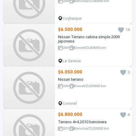
2004
Bencina
240000 km
Coyhaique
$6.500.000
14
Nissan Terrano cabina simple 2009
japonesa
2009
Diesel
260000 km
La Serena
$6.050.000
3
Nissan terrano
2004
Diesel
250000 km
Coronel
$6.800.000
4
Terrano 4×4,2010 bencinera
2010
Bencina
250000 km