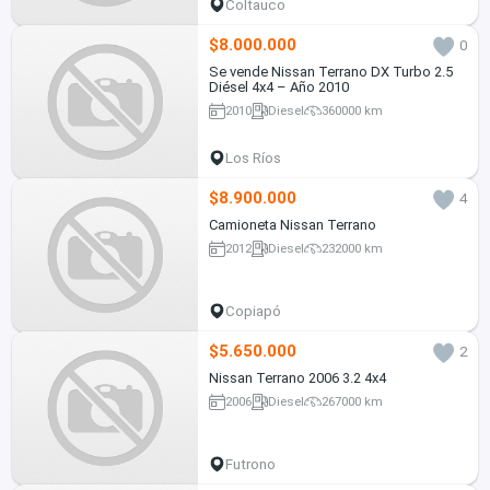
Coltauco
$8.000.000
0
Se vende Nissan Terrano DX Turbo 2.5
Diésel 4x4 – Año 2010
2010
Diesel
360000 km
Los Ríos
$8.900.000
4
Camioneta Nissan Terrano
2012
Diesel
232000 km
Copiapó
$5.650.000
2
Nissan Terrano 2006 3.2 4x4
2006
Diesel
267000 km
Futrono