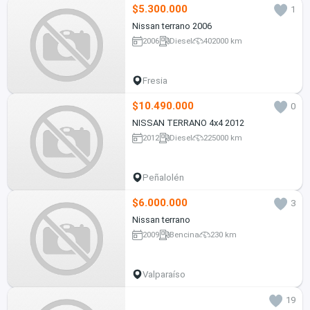
$5.300.000
1
Nissan terrano 2006
2006
Diesel
402000 km
Fresia
$10.490.000
0
NISSAN TERRANO 4x4 2012
2012
Diesel
225000 km
Peñalolén
$6.000.000
3
Nissan terrano
2009
Bencina
230 km
Valparaíso
19