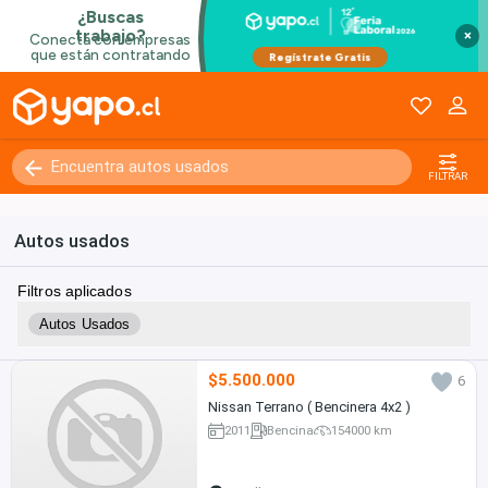
×
FILTRAR
Autos usados
Filtros aplicados
Autos Usados
$5.500.000
6
Nissan Terrano ( Bencinera 4x2 )
2011
Bencina
154000 km