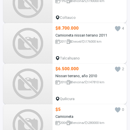
1992
Bencina
190000 km
Coltauco
$8.700.000
4
Camioneta nissan terrano 2011
2011
Diesel
176000 km
Talcahuano
$6.500.000
2
Nissan terrano, año 2010
2010
Bencina
147810 km
Quilicura
$5
0
Camioneta
2004
Bencina
280000 km