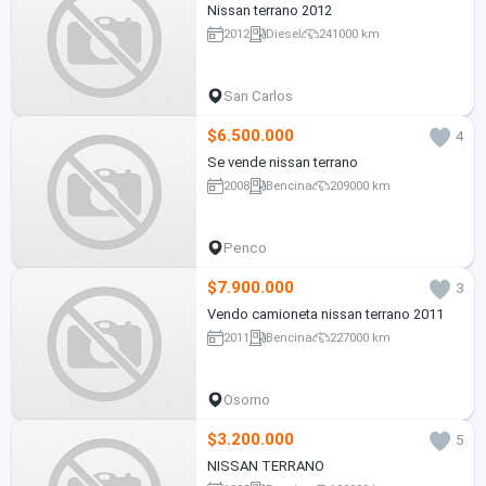
Nissan terrano 2012
2012
Diesel
241000 km
San Carlos
$6.500.000
4
Se vende nissan terrano
2008
Bencina
209000 km
Penco
$7.900.000
3
Vendo camioneta nissan terrano 2011
2011
Bencina
227000 km
Osorno
$3.200.000
5
NISSAN TERRANO