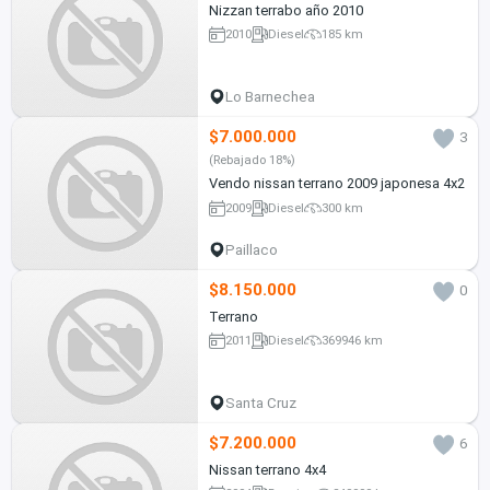
Nizzan terrabo año 2010
2010
Diesel
185 km
Lo Barnechea
$7.000.000
3
(Rebajado 18%)
Vendo nissan terrano 2009 japonesa 4x2
2009
Diesel
300 km
Paillaco
$8.150.000
0
Terrano
2011
Diesel
369946 km
Santa Cruz
$7.200.000
6
Nissan terrano 4x4