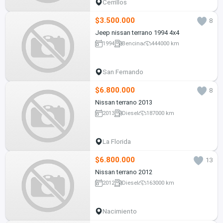
Cerrillos
$3.500.000
8
Jeep nissan terrano 1994 4x4
1994
Bencina
444000 km
San Fernando
$6.800.000
8
Nissan terrano 2013
2013
Diesel
187000 km
La Florida
$6.800.000
13
Nissan terrano 2012
2012
Diesel
163000 km
Nacimiento