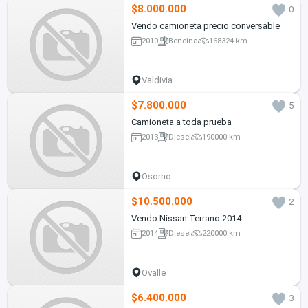
$8.000.000
0
Vendo camioneta precio conversable
2010
Bencina
168324 km
Valdivia
$7.800.000
5
Camioneta a toda prueba
2013
Diesel
190000 km
Osorno
$10.500.000
2
Vendo Nissan Terrano 2014
2014
Diesel
220000 km
Ovalle
$6.400.000
3