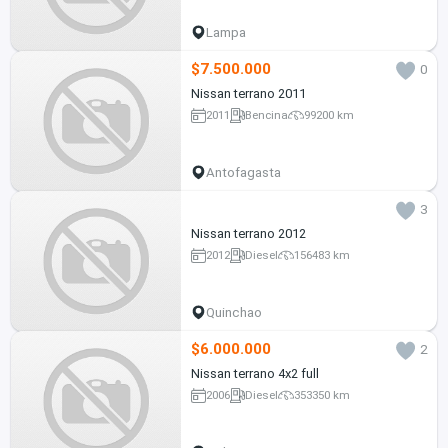
Lampa
$7.500.000
0
Nissan terrano 2011
2011
Bencina
99200 km
Antofagasta
3
Nissan terrano 2012
2012
Diesel
156483 km
Quinchao
$6.000.000
2
Nissan terrano 4x2 full
2006
Diesel
353350 km