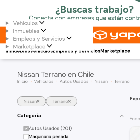
Vehículos
Inmuebles
Empleos y Servicios
Marketplace
Inmuebles
Vehículos
Empleos y Servicios
Marketplace
Nissan Terrano en Chile
Inicio
Vehículos
Autos Usados
Nissan
Terrano
Exp
Nissan
Terrano
Categoría
Enco
Autos Usados (201)
Maquinaria pesada