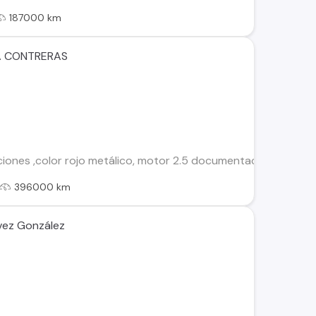
187000 km
ZA CONTRERAS
ones ,color rojo metálico, motor 2.5 documentación al día, ll
396000 km
vez González