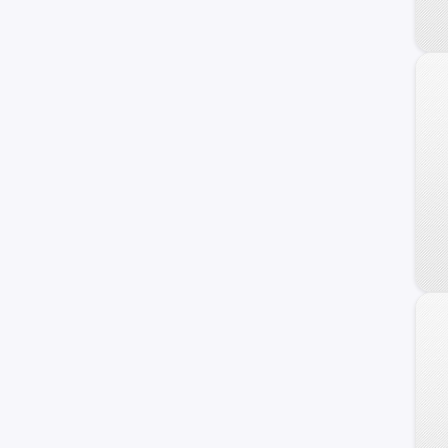
240 C
Frontier
Maxima
NV
Primera
Serena
Versa Note