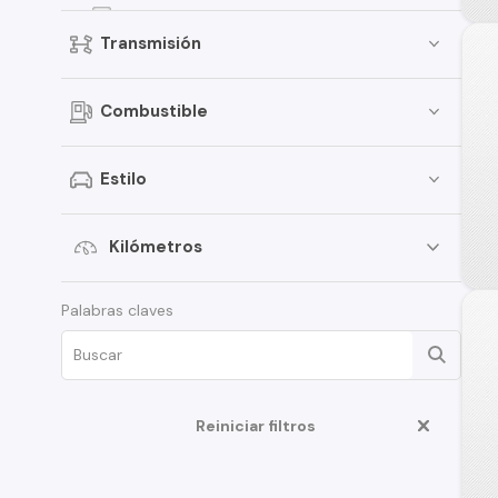
Versa
Transmisión
Kicks
Pathfinder
Combustible
Sentra
March
Estilo
Murano
Tiida
Kilómetros
Note
Palabras claves
ALTIMA
D22
350Z
Reiniciar filtros
Juke
Platina