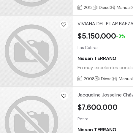
2013
Diesel
Manual
VIVIANA DEL PILAR BAE
$5.150.000
-3%
Las Cabras
Nissan TERRANO
En muy excelentes condici
2008
Diesel
Manual
Jacqueline Josseline Chá
$7.600.000
Retiro
Nissan TERRANO