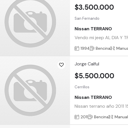
$3.500.000
San Fernando
Nissan TERRANO
Vendo mi jeep AL DIA Y T
1994
Bencina
Manua
Jorge Calful
$5.500.000
Cerrillos
Nissan TERRANO
Nissan terrano año 2011 
2011
Bencina
Manua