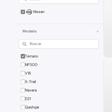
Nissan
Modelo
Terrano
NP300
V16
X-Trail
Navara
D21
Qashqai