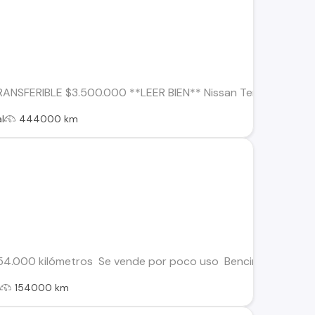
RANSFERIBLE $3.500.000 **LEER BIEN** Nissan Terrano 4X4 1
l
444000 km
154.000 kilómetros Se vende por poco uso Bencinera 4x2 La c
l
154000 km