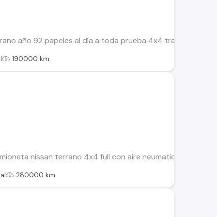
rano año 92 papeles al día a toda prueba 4x4 tracción exce
l
190000 km
oneta nissan terrano 4x4 full con aire neumaticos 80 por cient
al
280000 km