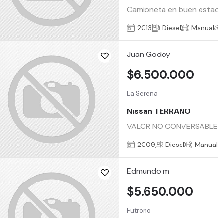
Camioneta en buen estado
2013
Diesel
Manual
Juan Godoy
$6.500.000
La Serena
Nissan TERRANO
VALOR NO CONVERSABLE PO
2009
Diesel
Manual
Edmundo m
$5.650.000
Futrono