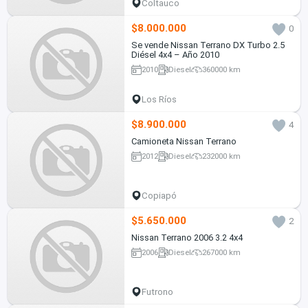
Coltauco
$8.000.000
0
Se vende Nissan Terrano DX Turbo 2.5
Diésel 4x4 – Año 2010
2010
Diesel
360000 km
Los Ríos
$8.900.000
4
Camioneta Nissan Terrano
2012
Diesel
232000 km
Copiapó
$5.650.000
2
Nissan Terrano 2006 3.2 4x4
2006
Diesel
267000 km
Futrono