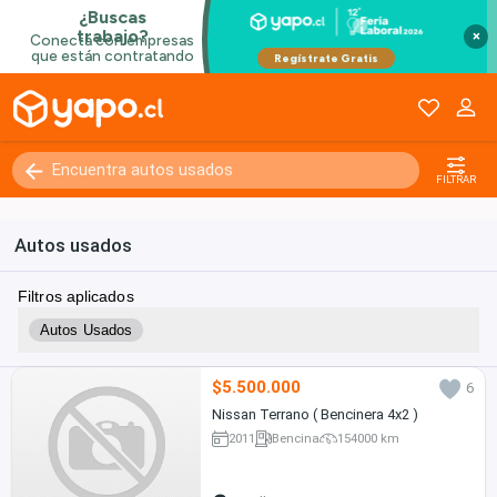
×
FILTRAR
Autos usados
Filtros aplicados
Autos Usados
$5.500.000
6
Nissan Terrano ( Bencinera 4x2 )
2011
Bencina
154000 km