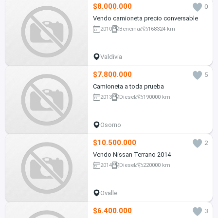
$8.000.000
0
Vendo camioneta precio conversable
2010
Bencina
168324 km
Valdivia
$7.800.000
5
Camioneta a toda prueba
2013
Diesel
190000 km
Osorno
$10.500.000
2
Vendo Nissan Terrano 2014
2014
Diesel
220000 km
Ovalle
$6.400.000
3