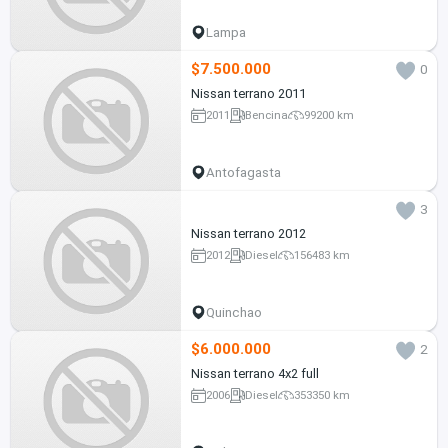
Lampa
$7.500.000
0
Nissan terrano 2011
2011
Bencina
99200 km
Antofagasta
3
Nissan terrano 2012
2012
Diesel
156483 km
Quinchao
$6.000.000
2
Nissan terrano 4x2 full
2006
Diesel
353350 km