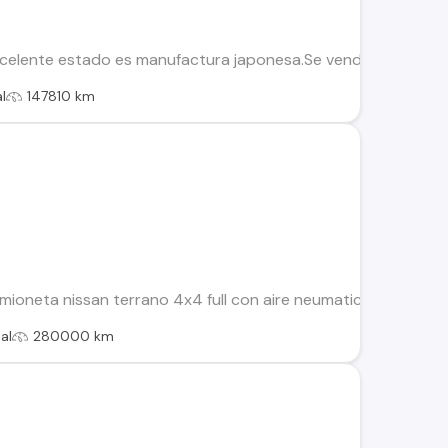
celente estado es manufactura japonesa.Se vende solo por s
l
147810 km
oneta nissan terrano 4x4 full con aire neumaticos 80 por cient
al
280000 km