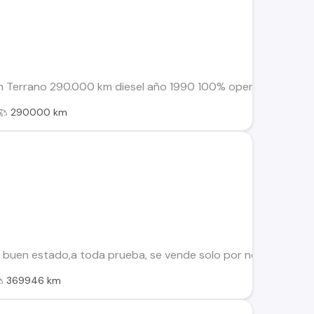
Terrano 290.000 km diesel año 1990 100% operativo papeles al 
290000 km
uen estado,a toda prueba, se vende solo por no uso, preci
369946 km