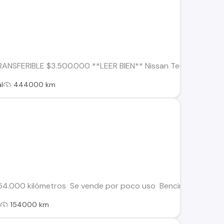
RANSFERIBLE $3.500.000 **LEER BIEN** Nissan Terrano 4X4 1
l
444000 km
154.000 kilómetros Se vende por poco uso Bencinera 4x2 La c
l
154000 km