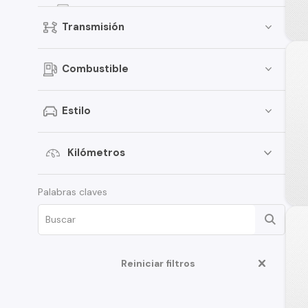
Versa
Transmisión
Kicks
Pathfinder
Combustible
Sentra
March
Estilo
Murano
Tiida
Kilómetros
Note
Palabras claves
ALTIMA
D22
350Z
Reiniciar filtros
Juke
Platina