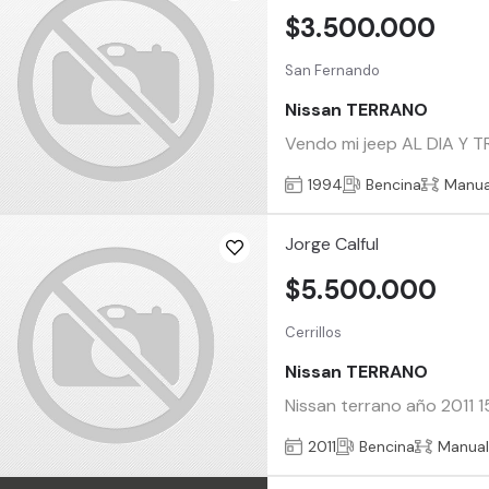
$3.500.000
San Fernando
Nissan TERRANO
Vendo mi jeep AL DIA Y T
1994
Bencina
Manua
Jorge Calful
$5.500.000
Cerrillos
Nissan TERRANO
Nissan terrano año 2011 
2011
Bencina
Manua