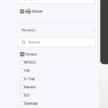
Nissan
Modelo
Terrano
NP300
V16
X-Trail
Navara
D21
Qashqai