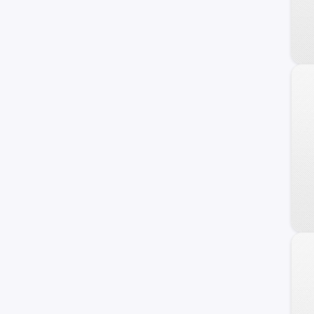
240 C
Frontier
Maxima
NV
Primera
Serena
Versa Note