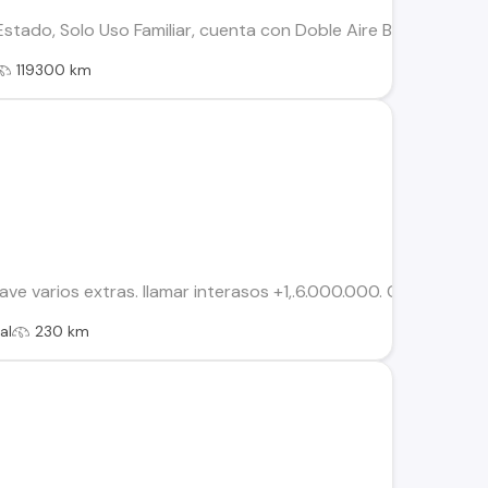
tado, Solo Uso Familiar, cuenta con Doble Aire Bag, Cierre Ce
119300 km
e varios extras. llamar interasos +1,.6.000.000. Conversable
al
230 km