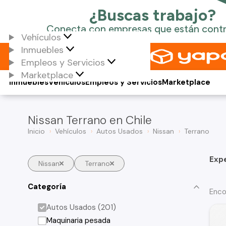
Vehículos
Inmuebles
Empleos y Servicios
Marketplace
Inmuebles
Vehículos
Empleos y Servicios
Marketplace
Nissan Terrano en Chile
Inicio
Vehículos
Autos Usados
Nissan
Terrano
Exp
Nissan
Terrano
Categoría
Enco
Autos Usados (201)
Maquinaria pesada