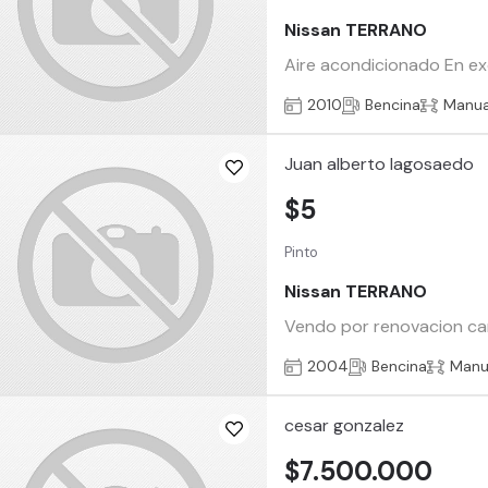
Nissan TERRANO
Aire acondicionado En ex
2010
Bencina
Manua
Juan alberto lagosaedo
$5
Pinto
Nissan TERRANO
Vendo por renovacion cami
2004
Bencina
Manu
cesar gonzalez
$7.500.000