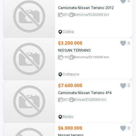
2
Camioneta Nissan Terrano 2012
2012
Bencina
252000 km
Colina
$3.200.000
5
NISSAN TERRANO
1992
Bencina
190000 km
Coltauco
$7.600.000
2
Camioneta Nissan Terrano 4*4
2013
Diesel
235000 km
Retiro
$6.000.000
3
Nissan terrano