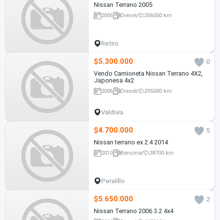
Nissan Terrano 2005
2005
Diesel
356000 km
Retiro
$5.300.000
0
Vendo Camioneta Nissan Terrano 4X2,
Japonesa 4x2
2006
Diesel
295000 km
Valdivia
$4.700.000
5
Nissan terrano ex 2.4 2014
2010
Bencina
38700 km
Peralillo
$5.650.000
2
Nissan Terrano 2006 3.2 4x4