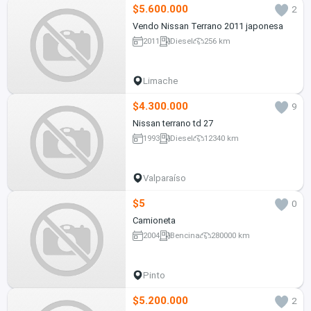
$5.600.000
2
Vendo Nissan Terrano 2011 japonesa
2011
Diesel
256 km
Limache
$4.300.000
9
Nissan terrano td 27
1993
Diesel
12340 km
Valparaíso
$5
0
Camioneta
2004
Bencina
280000 km
Pinto
$5.200.000
2