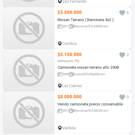
San Fernando
$5.500.000
6
Nissan Terrano ( Bencinera 4x2 )
2011
Bencina
154000 km
Cerrillos
$5.150.000
2
(Rebajado 3%)
Camioneta nissan terrano año 2008
2008
Diesel
396000 km
Las Cabras
$8.000.000
0
Vendo camioneta precio conversable
2010
Bencina
168324 km
Valdivia