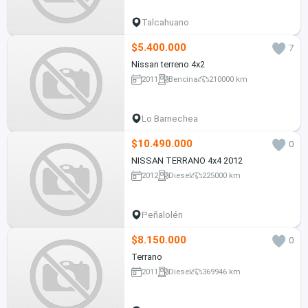
Talcahuano
$5.400.000
7
Nissan terreno 4x2
2011
Bencina
210000 km
Lo Barnechea
$10.490.000
0
NISSAN TERRANO 4x4 2012
2012
Diesel
225000 km
Peñalolén
$8.150.000
0
Terrano
2011
Diesel
369946 km