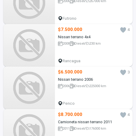
2006
Diesel
267000 km
Futrono
$7.500.000
4
Nissan terrano 4x4
2008
Diesel
230 km
Rancagua
$6.500.000
3
Nissan terrano 2006
2006
Diesel
225000 km
Penco
$8.700.000
4
Camioneta nissan terrano 2011
2011
Diesel
176000 km