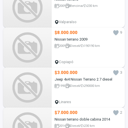
2009
Bencina
230 km
Valparaíso
$8.000.000
9
Nissan terrano 2009
2009
Diesel
190190 km
Copiapó
$3.000.000
3
Jeep 4x4 Nissan Terrano 2.7 diesel
1990
Diesel
290000 km
Linares
$7.000.000
2
Nissan terrano doble cabina 2014
2014
Diesel
230 km