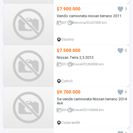
$7.900.000
3
Vendo camioneta nissan terrano 2011
2011
Bencina
227000 km
Osorno
$7.500.000
0
Nissan Terra 2,5 2013
2013
Diesel
350000 km
Curicó
$9.700.000
6
Se vende camioneta Nissan terrano 2014
4x4
2014
Diesel
150000 km
Curacautín