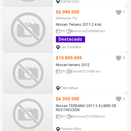
Santa Cruz
$6.980.000
1
(Rebajado 7%)
Nissan Terrano 2011 2.4 Ac
2011
Bencina
209000 km
Destacado
Las Condes
$10.800.000
0
Nissan terrano 2012
2012
Diesel
71000 km
Pencahue
$6.350.000
2
Nissan TERRANO 2011 2.4 LIBRE DE
RESTRICCIÓN
2011
Bencina
137000 km
Puente Alto