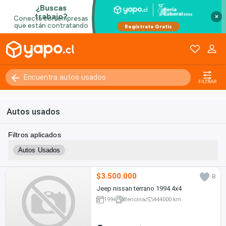
×
FILTRAR
Autos usados
Filtros aplicados
Autos Usados
$3.500.000
8
Jeep nissan terrano 1994 4x4
1994
Bencina
444000 km