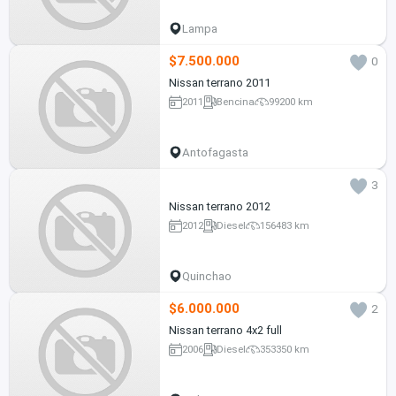
Lampa
$7.500.000
0
Nissan terrano 2011
2011
Bencina
99200 km
Antofagasta
3
Nissan terrano 2012
2012
Diesel
156483 km
Quinchao
$6.000.000
2
Nissan terrano 4x2 full
2006
Diesel
353350 km