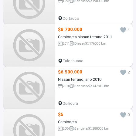
1992
Bencina
190000 km
Coltauco
$8.700.000
4
Camioneta nissan terrano 2011
2011
Diesel
176000 km
Talcahuano
$6.500.000
2
Nissan terrano, año 2010
2010
Bencina
147810 km
Quilicura
$5
0
Camioneta
2004
Bencina
280000 km