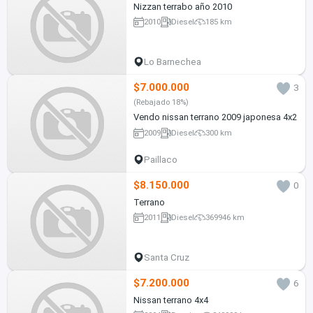
Nizzan terrabo año 2010
2010
Diesel
185 km
Lo Barnechea
$7.000.000
3
(Rebajado 18%)
Vendo nissan terrano 2009 japonesa 4x2
2009
Diesel
300 km
Paillaco
$8.150.000
0
Terrano
2011
Diesel
369946 km
Santa Cruz
$7.200.000
6
Nissan terrano 4x4