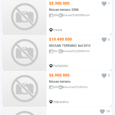
$5.300.000
1
Nissan terrano 2006
2006
Diesel
402000 km
Fresia
$10.490.000
0
NISSAN TERRANO 4x4 2012
2012
Diesel
225000 km
Peñalolén
$6.000.000
3
Nissan terrano
2009
Bencina
230 km
Valparaíso
19