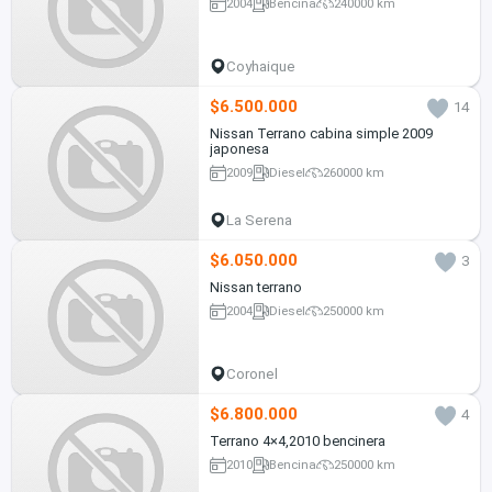
2004
Bencina
240000 km
Coyhaique
$6.500.000
14
Nissan Terrano cabina simple 2009
japonesa
2009
Diesel
260000 km
La Serena
$6.050.000
3
Nissan terrano
2004
Diesel
250000 km
Coronel
$6.800.000
4
Terrano 4×4,2010 bencinera
2010
Bencina
250000 km