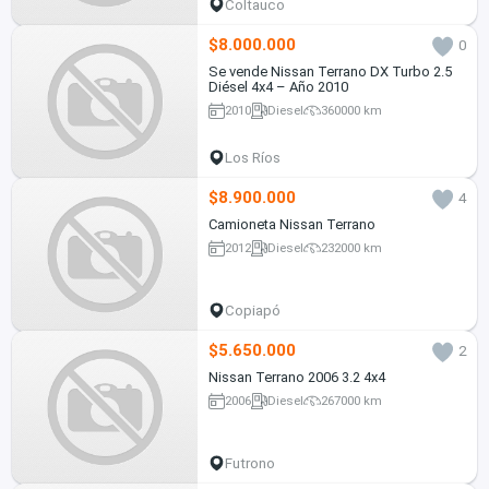
Coltauco
$8.000.000
0
Se vende Nissan Terrano DX Turbo 2.5
Diésel 4x4 – Año 2010
2010
Diesel
360000 km
Los Ríos
$8.900.000
4
Camioneta Nissan Terrano
2012
Diesel
232000 km
Copiapó
$5.650.000
2
Nissan Terrano 2006 3.2 4x4
2006
Diesel
267000 km
Futrono