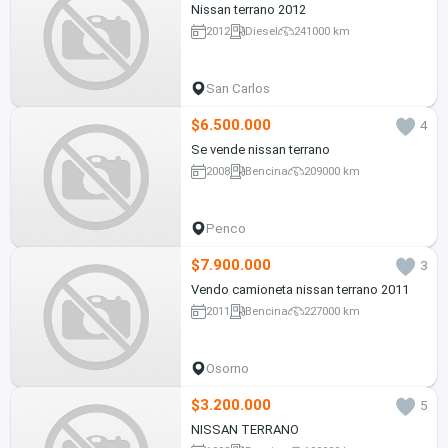
Nissan terrano 2012
2012
Diesel
241000 km
San Carlos
$6.500.000
4
Se vende nissan terrano
2008
Bencina
209000 km
Penco
$7.900.000
3
Vendo camioneta nissan terrano 2011
2011
Bencina
227000 km
Osorno
$3.200.000
5
NISSAN TERRANO