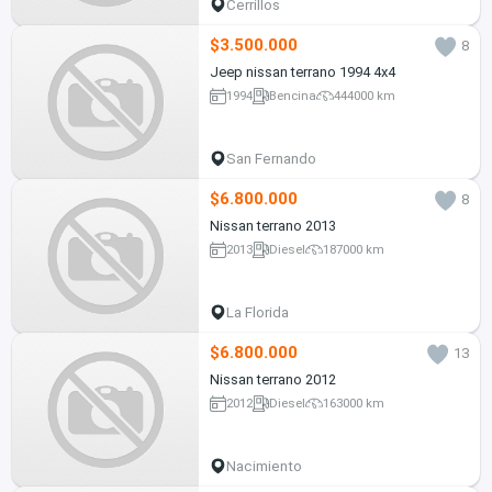
Cerrillos
$3.500.000
8
Jeep nissan terrano 1994 4x4
1994
Bencina
444000 km
San Fernando
$6.800.000
8
Nissan terrano 2013
2013
Diesel
187000 km
La Florida
$6.800.000
13
Nissan terrano 2012
2012
Diesel
163000 km
Nacimiento