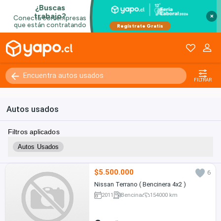
×
FILTRAR
Autos usados
Filtros aplicados
Autos Usados
$5.500.000
6
Nissan Terrano ( Bencinera 4x2 )
2011
Bencina
154000 km