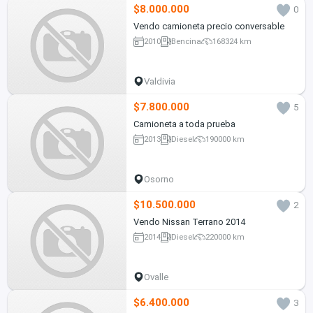
$8.000.000
0
Vendo camioneta precio conversable
2010
Bencina
168324 km
Valdivia
$7.800.000
5
Camioneta a toda prueba
2013
Diesel
190000 km
Osorno
$10.500.000
2
Vendo Nissan Terrano 2014
2014
Diesel
220000 km
Ovalle
$6.400.000
3