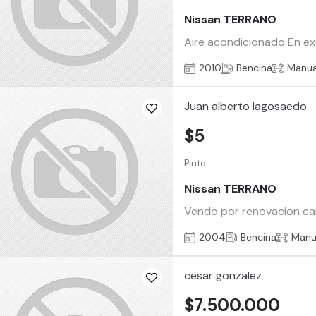
Nissan TERRANO
Aire acondicionado En ex
2010
Bencina
Manua
Juan alberto lagosaedo
$5
Pinto
Nissan TERRANO
Vendo por renovacion cami
2004
Bencina
Manu
cesar gonzalez
$7.500.000