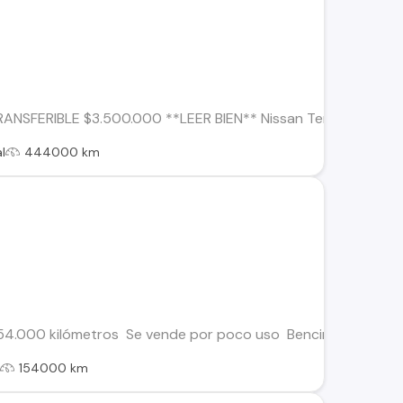
RANSFERIBLE $3.500.000 **LEER BIEN** Nissan Terrano 4X4 1
l
444000 km
154.000 kilómetros Se vende por poco uso Bencinera 4x2 La c
l
154000 km