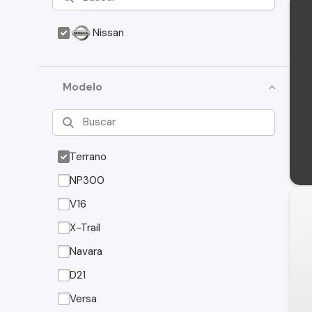
Nissan
Modelo
Terrano
NP300
V16
X-Trail
Navara
D21
Versa