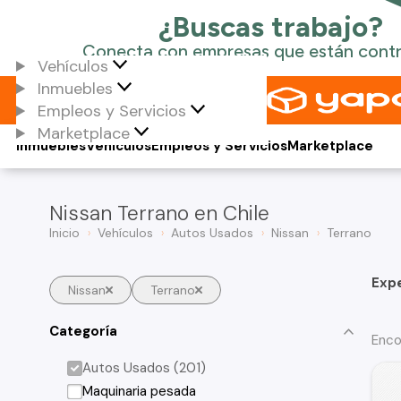
Vehículos
Inmuebles
Empleos y Servicios
Marketplace
Inmuebles
Vehículos
Empleos y Servicios
Marketplace
Nissan Terrano en Chile
Inicio
Vehículos
Autos Usados
Nissan
Terrano
Exp
Nissan
Terrano
Categoría
Enco
Autos Usados (201)
Maquinaria pesada