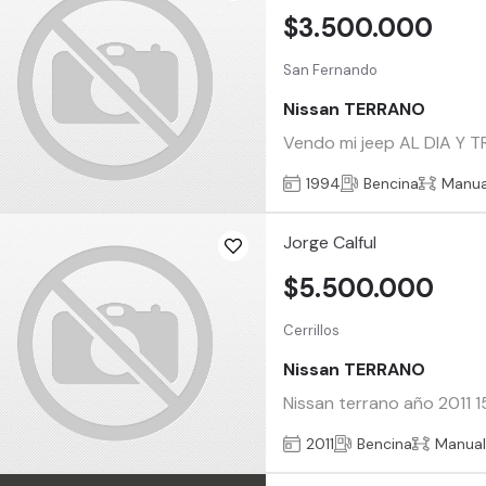
$3.500.000
San Fernando
Nissan TERRANO
Vendo mi jeep AL DIA Y T
1994
Bencina
Manua
Jorge Calful
$5.500.000
Cerrillos
Nissan TERRANO
Nissan terrano año 2011 
2011
Bencina
Manua