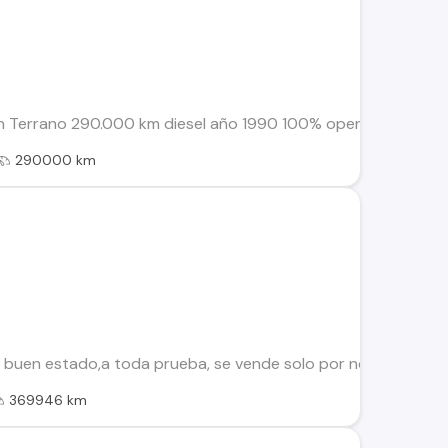
Terrano 290.000 km diesel año 1990 100% operativo papeles al 
290000 km
uen estado,a toda prueba, se vende solo por no uso, preci
369946 km