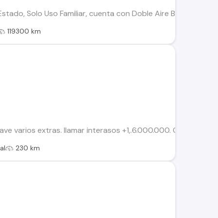
tado, Solo Uso Familiar, cuenta con Doble Aire Bag, Cierre Ce
119300 km
e varios extras. llamar interasos +1,.6.000.000. Conversable
al
230 km