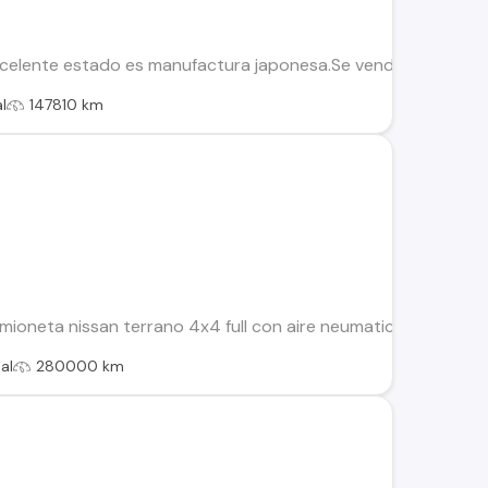
celente estado es manufactura japonesa.Se vende solo por s
l
147810 km
oneta nissan terrano 4x4 full con aire neumaticos 80 por cient
al
280000 km