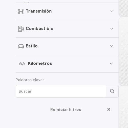
Qashqai
Transmisión
Kicks
Pathfinder
Combustible
Sentra
March
Estilo
Murano
Tiida
Kilómetros
Note
Palabras claves
ALTIMA
D22
350Z
Reiniciar filtros
Juke
Platina