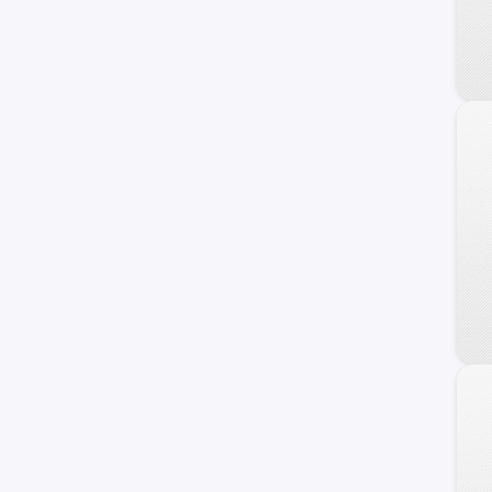
240 C
Frontier
Maxima
NV
Primera
Serena
Versa Note