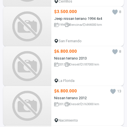
Cerrillos
$3.500.000
8
Jeep nissan terrano 1994 4x4
1994
Bencina
444000 km
San Fernando
$6.800.000
8
Nissan terrano 2013
2013
Diesel
187000 km
La Florida
$6.800.000
13
Nissan terrano 2012
2012
Diesel
163000 km
Nacimiento