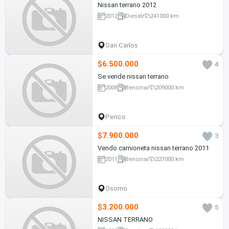
Nissan terrano 2012
2012
Diesel
241000 km
San Carlos
$6.500.000
4
Se vende nissan terrano
2008
Bencina
209000 km
Penco
$7.900.000
3
Vendo camioneta nissan terrano 2011
2011
Bencina
227000 km
Osorno
$3.200.000
5
NISSAN TERRANO