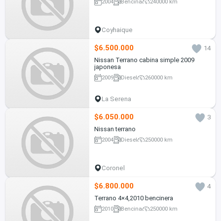
2004
Bencina
240000 km
Coyhaique
$6.500.000
14
Nissan Terrano cabina simple 2009
japonesa
2009
Diesel
260000 km
La Serena
$6.050.000
3
Nissan terrano
2004
Diesel
250000 km
Coronel
$6.800.000
4
Terrano 4×4,2010 bencinera
2010
Bencina
250000 km