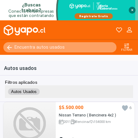
×
FILTRAR
Autos usados
Filtros aplicados
Autos Usados
$5.500.000
6
Nissan Terrano ( Bencinera 4x2 )
2011
Bencina
154000 km