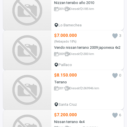
Nizzan terrabo año 2010
2010
Diesel
185 km
Lo Barnechea
$7.000.000
3
(Rebajado 18%)
Vendo nissan terrano 2009 japonesa 4x2
2009
Diesel
300 km
Paillaco
$8.150.000
0
Terrano
2011
Diesel
369946 km
Santa Cruz
$7.200.000
6
Nissan terrano 4x4