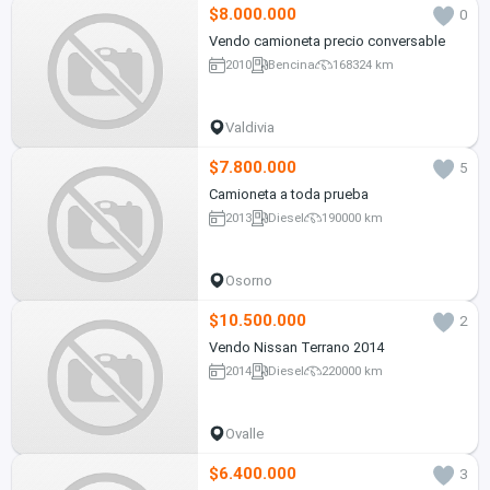
$8.000.000
0
Vendo camioneta precio conversable
2010
Bencina
168324 km
Valdivia
$7.800.000
5
Camioneta a toda prueba
2013
Diesel
190000 km
Osorno
$10.500.000
2
Vendo Nissan Terrano 2014
2014
Diesel
220000 km
Ovalle
$6.400.000
3