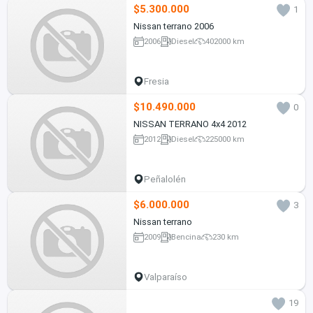
$5.300.000
1
Nissan terrano 2006
2006
Diesel
402000 km
Fresia
$10.490.000
0
NISSAN TERRANO 4x4 2012
2012
Diesel
225000 km
Peñalolén
$6.000.000
3
Nissan terrano
2009
Bencina
230 km
Valparaíso
19