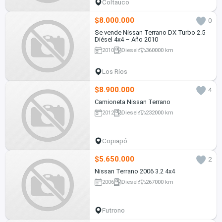
Coltauco
$8.000.000
0
Se vende Nissan Terrano DX Turbo 2.5
Diésel 4x4 – Año 2010
2010
Diesel
360000 km
Los Ríos
$8.900.000
4
Camioneta Nissan Terrano
2012
Diesel
232000 km
Copiapó
$5.650.000
2
Nissan Terrano 2006 3.2 4x4
2006
Diesel
267000 km
Futrono