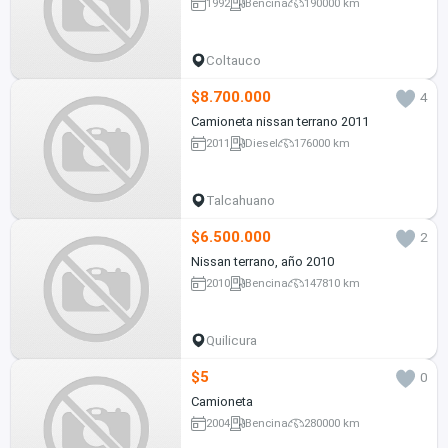
1992
Bencina
190000 km
Coltauco
$8.700.000
4
Camioneta nissan terrano 2011
2011
Diesel
176000 km
Talcahuano
$6.500.000
2
Nissan terrano, año 2010
2010
Bencina
147810 km
Quilicura
$5
0
Camioneta
2004
Bencina
280000 km