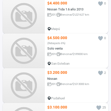
$4.400.000
0
Nissan Tida 1.6 año 2013
2013
Bencina
221627 km
Maipú
$4.500.000
0
(Rebajado 6%)
Solo venta
2010
Bencina
99000 km
San Esteban
$3.200.000
2
Nissan
2013
Bencina
513000 km
Pudahuel
$3.100.000
25