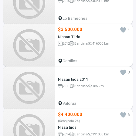
2015
Bencina
462000 km
Lo Barnechea
$3.500.000
4
Nissan Tiida
2012
Bencina
416000 km
Cerrillos
3
Nissan tiida 2011
2011
Bencina
185 km
Valdivia
$4.400.000
6
(Rebajado 2%)
Nissa tiida
2014
Bencina
191000 km