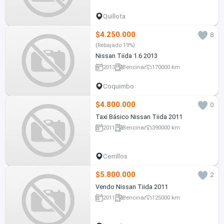
Quillota
$4.250.000
8
(Rebajado 19%)
Nissan Tiida 1.6 2013
2013
Bencina
170000 km
Coquimbo
$4.800.000
0
Taxi Básico Nissan Tiida 2011
2011
Bencina
390000 km
Cerrillos
$5.800.000
2
Vendo Nissan Tiida 2011
2011
Bencina
125000 km