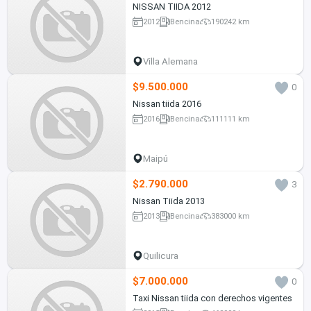
NISSAN TIIDA 2012
2012
Bencina
190242 km
Villa Alemana
$9.500.000
0
Nissan tiida 2016
2016
Bencina
111111 km
Maipú
$2.790.000
3
Nissan Tiida 2013
2013
Bencina
383000 km
Quilicura
$7.000.000
0
Taxi Nissan tiida con derechos vigentes