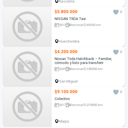
Recoleta
$5.800.000
0
NISSAN TIIDA Taxi
2013
Bencina
44500 km
Huechuraba
$4.200.000
0
Nissan Tiida Hatchback – Familiar,
cómodo y listo para transferir
2009
Bencina
180000 km
San Miguel
$9.100.000
0
Colectivo
2017
Bencina
218000 km
Maipú