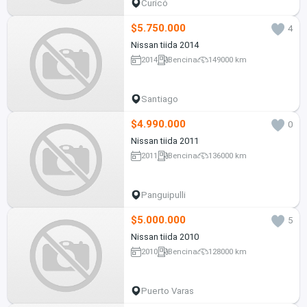
Curicó
$5.750.000
4
Nissan tiida 2014
2014
Bencina
149000 km
Santiago
$4.990.000
0
Nissan tiida 2011
2011
Bencina
136000 km
Panguipulli
$5.000.000
5
Nissan tiida 2010
2010
Bencina
128000 km
Puerto Varas