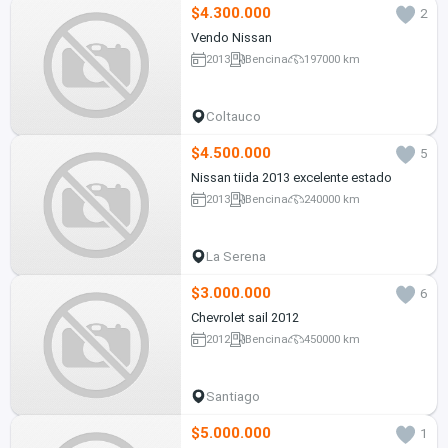
$4.300.000
2
Vendo Nissan
2013
Bencina
197000 km
Coltauco
$4.500.000
5
Nissan tiida 2013 excelente estado
2013
Bencina
240000 km
La Serena
$3.000.000
6
Chevrolet sail 2012
2012
Bencina
450000 km
Santiago
$5.000.000
1