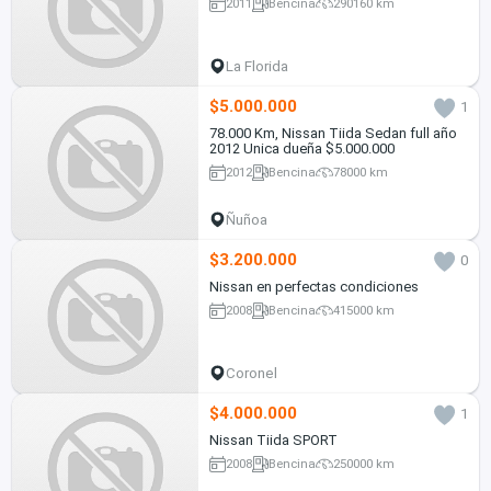
2011
Bencina
290160 km
La Florida
$5.000.000
1
78.000 Km, Nissan Tiida Sedan full año
2012 Unica dueña $5.000.000
2012
Bencina
78000 km
Ñuñoa
$3.200.000
0
Nissan en perfectas condiciones
2008
Bencina
415000 km
Coronel
$4.000.000
1
Nissan Tiida SPORT
2008
Bencina
250000 km