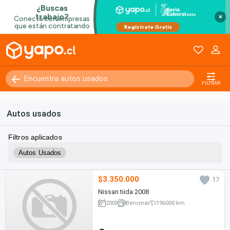
×
FILTRAR
Autos usados
Filtros aplicados
Autos Usados
$3.350.000
17
Nissan tiida 2008
2008
Bencina
196000 km