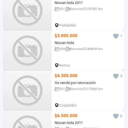
Nissan tiida 2011
2011
Bencina
187587 km
Peñalolén
$3.000.000
1
Nissan tiida
2006
Bencina
368639 km
Renca
$4.300.000
3
Se vende por renovación
2011
Bencina
175650 km
Coquimbo
$6.500.000
0
Nissan tiida 2011