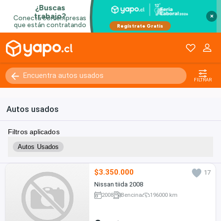
×
FILTRAR
Autos usados
Filtros aplicados
Autos Usados
$3.350.000
17
Nissan tiida 2008
2008
Bencina
196000 km