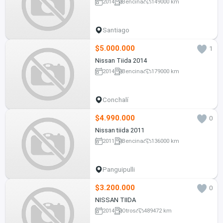
2014
Bencina
149000 km
Santiago
$5.000.000
1
Nissan Tiida 2014
2014
Bencina
179000 km
Conchalí
$4.990.000
0
Nissan tiida 2011
2011
Bencina
136000 km
Panguipulli
$3.200.000
0
NISSAN TIIDA
2014
Otros
489472 km