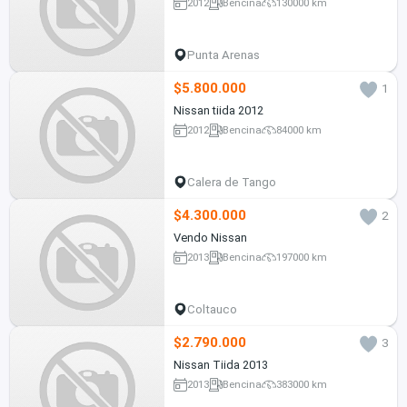
2012
Bencina
130000 km
Punta Arenas
$5.800.000
1
Nissan tiida 2012
2012
Bencina
84000 km
Calera de Tango
$4.300.000
2
Vendo Nissan
2013
Bencina
197000 km
Coltauco
$2.790.000
3
Nissan Tiida 2013
2013
Bencina
383000 km