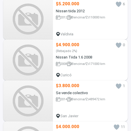
$5.200.000
6
Nissan tiida 2012
2012
Bencina
110000 km
Valdivia
$4.900.000
0
(Rebajado 2%)
Nissan Tiida 1.6 2008
2008
Bencina
171000 km
Curicó
$3.800.000
1
Se vende colectivo
2014
Bencina
489472 km
San Javier
$4.000.000
11