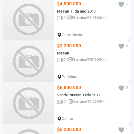
$4.500.000
7
Nissan Tiida año 2013
2013
Bencina
135000 km
Cerro Navia
$3.200.000
2
Nissan
2013
Bencina
513000 km
Pudahuel
$5.800.000
2
Vendo Nissan Tiida 2011
2011
Bencina
125000 km
Curicó
$5.200.000
1