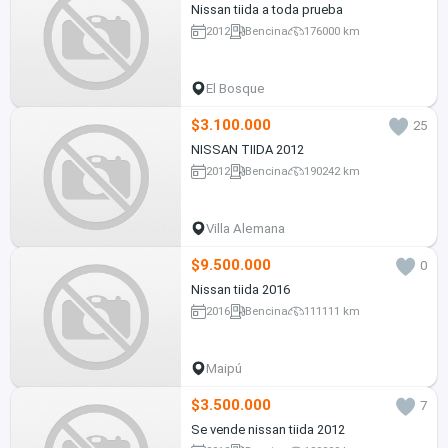
Nissan tiida a toda prueba
2012
Bencina
176000 km
El Bosque
$3.100.000
25
NISSAN TIIDA 2012
2012
Bencina
190242 km
Villa Alemana
$9.500.000
0
Nissan tiida 2016
2016
Bencina
111111 km
Maipú
$3.500.000
7
Se vende nissan tiida 2012