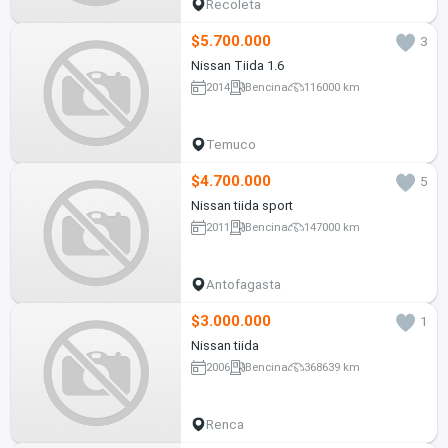
Recoleta
$5.700.000
3
Nissan Tiida 1.6
2014
Bencina
116000 km
Temuco
$4.700.000
5
Nissan tiida sport
2011
Bencina
147000 km
Antofagasta
$3.000.000
1
Nissan tiida
2006
Bencina
368639 km
Renca