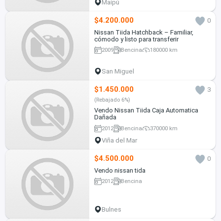
Maipú
$4.200.000
0
Nissan Tiida Hatchback – Familiar,
cómodo y listo para transferir
2009
Bencina
180000 km
San Miguel
$1.450.000
3
(Rebajado 6%)
Vendo Nissan Tiida Caja Automatica
Dañada
2012
Bencina
370000 km
Viña del Mar
$4.500.000
0
Vendo nissan tida
2012
Bencina
Bulnes