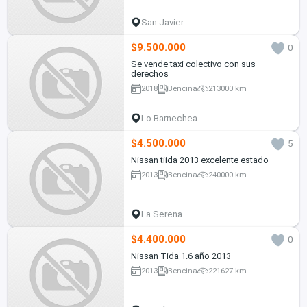
San Javier
$9.500.000
0
Se vende taxi colectivo con sus
derechos
2018
Bencina
213000 km
Lo Barnechea
$4.500.000
5
Nissan tiida 2013 excelente estado
2013
Bencina
240000 km
La Serena
$4.400.000
0
Nissan Tida 1.6 año 2013
2013
Bencina
221627 km