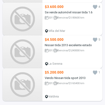
$3.600.000
4
Se vende automóvil nissan tiida 1.6
2011
Bencina
180600 km
Viña del Mar
$4.500.000
5
Nissan tiida 2013 excelente estado
2013
Bencina
240000 km
La Serena
$5.200.000
1
Vendo Nissan tiida sport 2013
2013
Bencina
165400 km
Valdivia