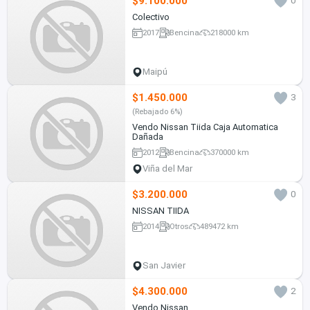
$9.100.000
0
Colectivo
2017
Bencina
218000 km
Maipú
$1.450.000
3
(Rebajado 6%)
Vendo Nissan Tiida Caja Automatica
Dañada
2012
Bencina
370000 km
Viña del Mar
$3.200.000
0
NISSAN TIIDA
2014
Otros
489472 km
San Javier
$4.300.000
2
Vendo Nissan