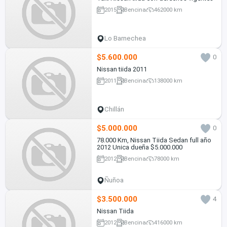
2015
Bencina
462000 km
Lo Barnechea
$5.600.000
0
Nissan tiida 2011
2011
Bencina
138000 km
Chillán
$5.000.000
0
78.000 Km, Nissan Tiida Sedan full año
2012 Unica dueña $5.000.000
2012
Bencina
78000 km
Ñuñoa
$3.500.000
4
Nissan Tiida
2012
Bencina
416000 km