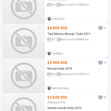
2013
Bencina
197000 km
Coltauco
$4.800.000
0
Taxi Básico Nissan Tiida 2011
2011
Bencina
390000 km
Cerrillos
$2.900.000
3
Nissan tiida 2014
2014
Bencina
271000 km
San Antonio
$3.600.000
5
(Rebajado 8%)
Vendo nissan tiida 2013