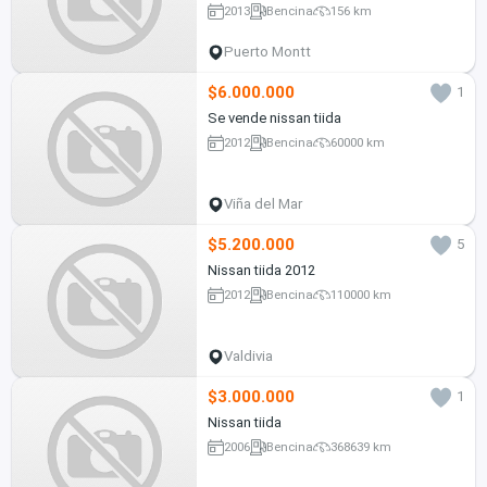
2013
Bencina
156 km
Puerto Montt
$6.000.000
1
Se vende nissan tiida
2012
Bencina
60000 km
Viña del Mar
$5.200.000
5
Nissan tiida 2012
2012
Bencina
110000 km
Valdivia
$3.000.000
1
Nissan tiida
2006
Bencina
368639 km