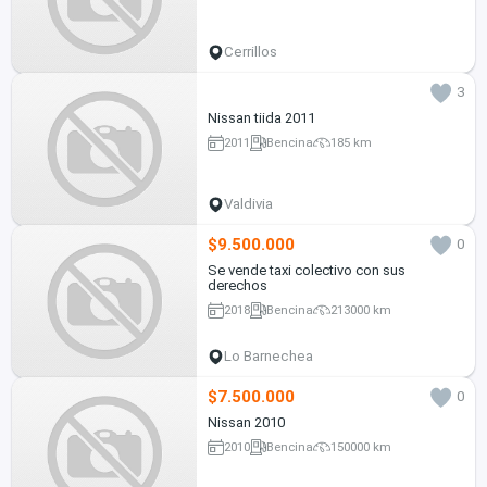
Cerrillos
3
Nissan tiida 2011
2011
Bencina
185 km
Valdivia
$9.500.000
0
Se vende taxi colectivo con sus
derechos
2018
Bencina
213000 km
Lo Barnechea
$7.500.000
0
Nissan 2010
2010
Bencina
150000 km