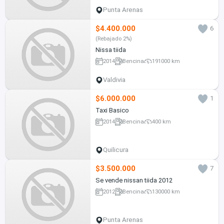
Punta Arenas
$4.400.000
6
(Rebajado 2%)
Nissa tiida
2014
Bencina
191000 km
Valdivia
$6.000.000
1
Taxi Basico
2014
Bencina
400 km
Quilicura
$3.500.000
7
Se vende nissan tiida 2012
2012
Bencina
130000 km
Punta Arenas