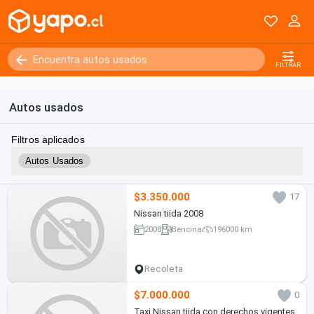
FILTRAR
Autos usados
Filtros aplicados
Autos Usados
$3.350.000
17
Nissan tiida 2008
2008
Bencina
196000 km
Recoleta
$7.000.000
0
Taxi Nissan tiida con derechos vigentes