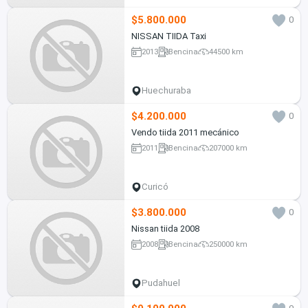
$5.800.000
0
NISSAN TIIDA Taxi
2013
Bencina
44500 km
Huechuraba
$4.200.000
0
Vendo tiida 2011 mecánico
2011
Bencina
207000 km
Curicó
$3.800.000
0
Nissan tiida 2008
2008
Bencina
250000 km
Pudahuel