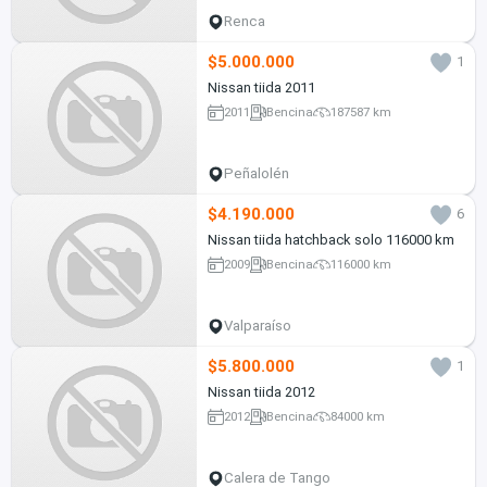
Renca
$5.000.000
1
Nissan tiida 2011
2011
Bencina
187587 km
Peñalolén
$4.190.000
6
Nissan tiida hatchback solo 116000 km
2009
Bencina
116000 km
Valparaíso
$5.800.000
1
Nissan tiida 2012
2012
Bencina
84000 km
Calera de Tango