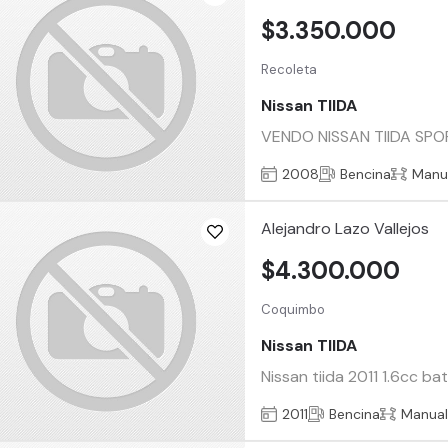
$3.350.000
Recoleta
Nissan TIIDA
VENDO NISSAN TIIDA SPORT
2008
Bencina
Manu
Alejandro Lazo Vallejos
$4.300.000
Coquimbo
Nissan TIIDA
Nissan tiida 2011 1.6cc b
2011
Bencina
Manua