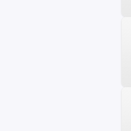
240 C
Frontier
Maxima
NV
Primera
Serena
Versa Note