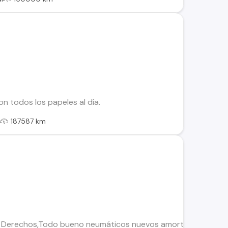
n todos los papeles al día.
l
187587 km
n Derechos,Todo bueno neumáticos nuevos amortiguadores band