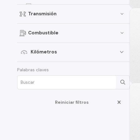
Versa
Transmisión
Kicks
Terrano
Combustible
Pathfinder
March
Kilómetros
Sentra
Palabras claves
Murano
Note
ALTIMA
D22
Reiniciar filtros
350Z
Juke
Platina