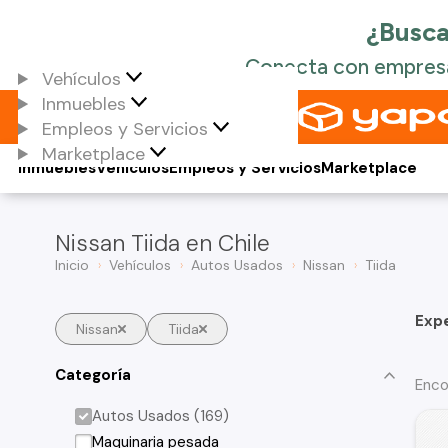
Vehículos
Inmuebles
Empleos y Servicios
Marketplace
Inmuebles
Vehículos
Empleos y Servicios
Marketplace
Nissan Tiida en Chile
Inicio
Vehículos
Autos Usados
Nissan
Tiida
Exp
Nissan
Tiida
Categoría
Enco
Autos Usados (169)
Maquinaria pesada