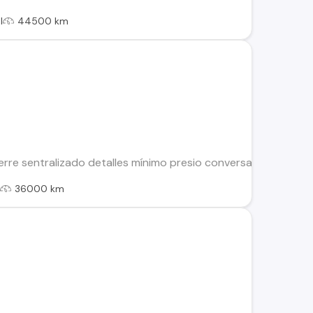
l
44500 km
erre sentralizado detalles mínimo presio conversable al día
l
36000 km