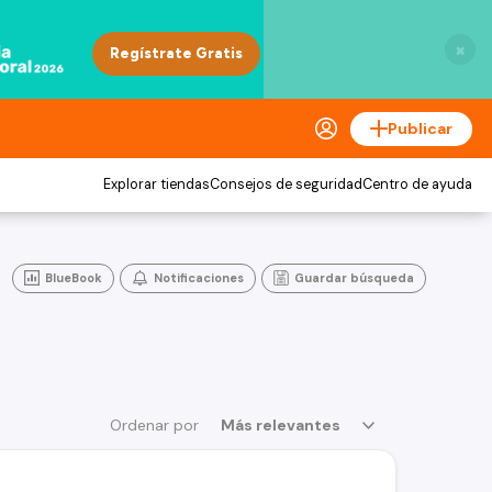
×
Publicar
Explorar tiendas
Consejos de seguridad
Centro de ayuda
BlueBook
Notificaciones
Guardar búsqueda
Ordenar por
Más relevantes