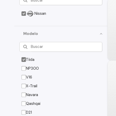
Nissan
Modelo
Tiida
NP300
V16
X-Trail
Navara
Qashqai
D21