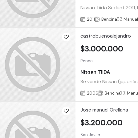
Nissan Tiida Sedant 2011,
2011
Bencina
Manua
castrobuenoalejandro
$3.000.000
Renca
Nissan TIIDA
Se vende Nissan (japonés)
2006
Bencina
Manu
Jose manuel Orellana
$3.200.000
San Javier