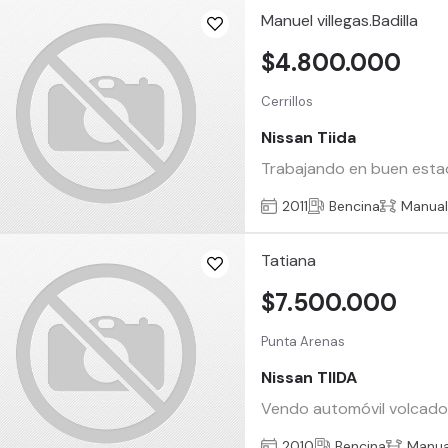
Manuel villegas.Badilla
$4.800.000
Cerrillos
Nissan Tiida
Trabajando en buen estad
2011
Bencina
Manua
Tatiana
$7.500.000
Punta Arenas
Nissan TIIDA
Vendo automóvil volcado
2010
Bencina
Manua