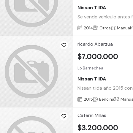
Nissan TIIDA
Se vende vehículo antes f
2014
Otros
Manual
ricardo Abarzua
$7.000.000
Lo Barnechea
Nissan TIIDA
Nissan tiida año 2015 c
2015
Bencina
Manua
Caterin Millas
$3.200.000