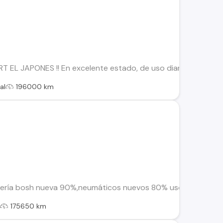
 EL JAPONES !! En excelente estado, de uso diario A TODA PRU
al
196000 km
atería bosh nueva 90%,neumáticos nuevos 80% uso, amplio male
l
175650 km