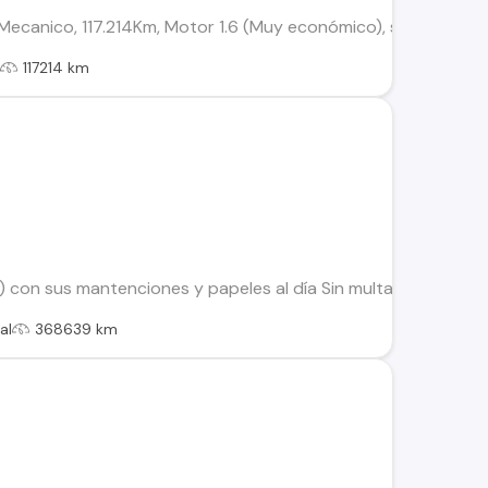
 Mecanico, 117.214Km, Motor 1.6 (Muy económico), se vende sol
l
117214 km
 con sus mantenciones y papeles al día Sin multas ni deudas, 
al
368639 km