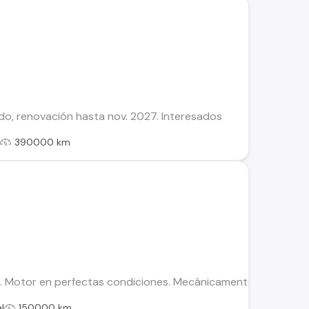
o, renovación hasta nov. 2027. Interesados
l
390000 km
. Motor en perfectas condiciones. Mecánicamente impecable
l
150000 km