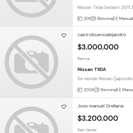
Nissan Tiida Sedant 2011,
2011
Bencina
Manua
castrobuenoalejandro
$3.000.000
Renca
Nissan TIIDA
Se vende Nissan (japonés)
2006
Bencina
Manu
Jose manuel Orellana
$3.200.000
San Javier