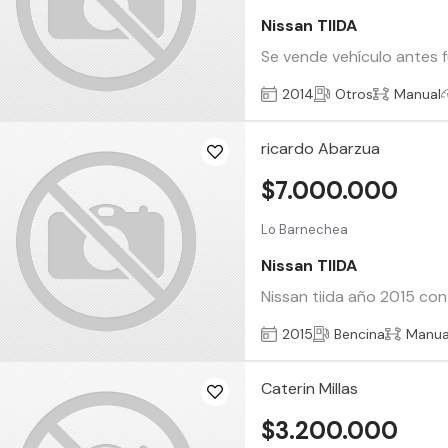
Nissan TIIDA
Se vende vehículo antes f
2014
Otros
Manual
ricardo Abarzua
$7.000.000
Lo Barnechea
Nissan TIIDA
Nissan tiida año 2015 c
2015
Bencina
Manua
Caterin Millas
$3.200.000