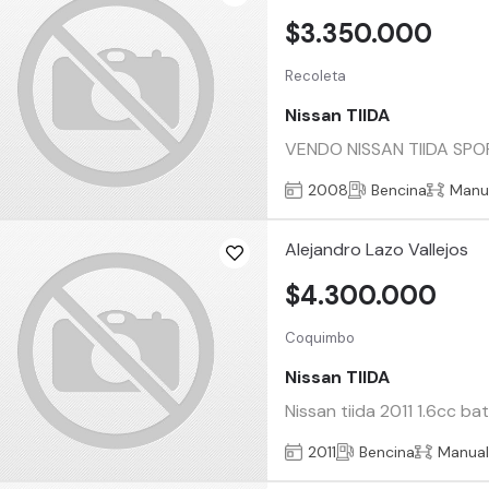
$3.350.000
Recoleta
Nissan TIIDA
VENDO NISSAN TIIDA SPORT
2008
Bencina
Manu
Alejandro Lazo Vallejos
$4.300.000
Coquimbo
Nissan TIIDA
Nissan tiida 2011 1.6cc b
2011
Bencina
Manua