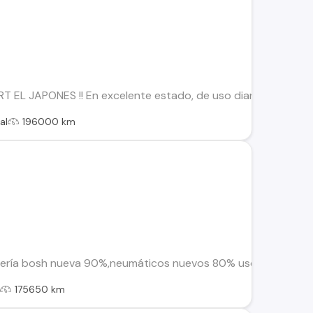
 EL JAPONES !! En excelente estado, de uso diario A TODA PRU
al
196000 km
atería bosh nueva 90%,neumáticos nuevos 80% uso, amplio male
l
175650 km