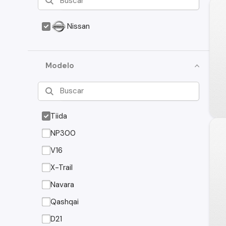
Nissan
Modelo
Tiida
NP300
V16
X-Trail
Navara
Qashqai
D21