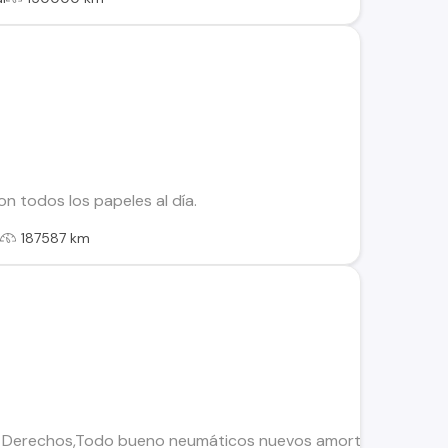
n todos los papeles al día.
l
187587 km
n Derechos,Todo bueno neumáticos nuevos amortiguadores band