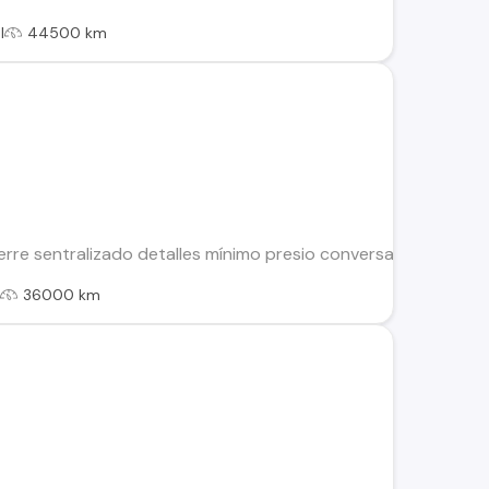
l
44500 km
erre sentralizado detalles mínimo presio conversable al día
l
36000 km