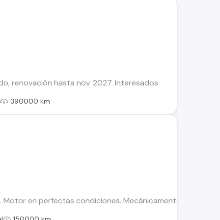
o, renovación hasta nov. 2027. Interesados
l
390000 km
. Motor en perfectas condiciones. Mecánicamente impecable
l
150000 km