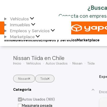
Vehículos
Inmuebles
Empleos y Servicios
Marketplace
Inmuebles
Vehículos
Empleos y Servicios
Marketplace
Nissan Tiida en Chile
Inicio
Vehículos
Autos Usados
Nissan
Tiida
Exp
Nissan
Tiida
Categoría
Enco
Autos Usados (169)
Maquinaria pesada