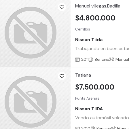
Manuel villegas.Badilla
$4.800.000
Cerrillos
Nissan Tiida
Trabajando en buen estad
2011
Bencina
Manua
Tatiana
$7.500.000
Punta Arenas
Nissan TIIDA
Vendo automóvil volcado
2010
Bencina
Manua