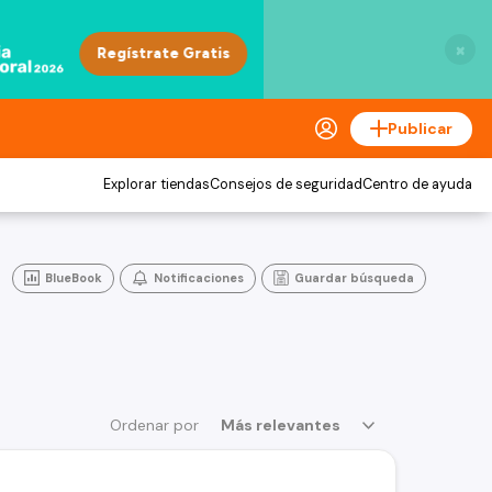
×
Publicar
Explorar tiendas
Consejos de seguridad
Centro de ayuda
BlueBook
Notificaciones
Guardar búsqueda
Ordenar por
Más relevantes