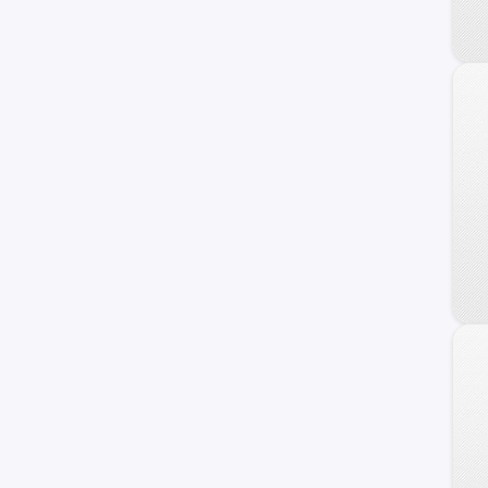
240 C
Frontier
Maxima
NV
Primera
Serena
Versa Note