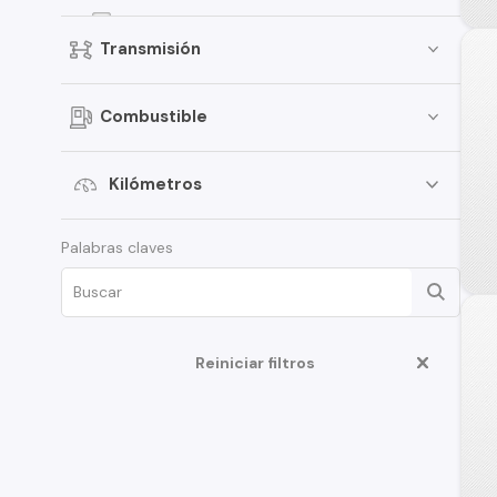
Versa
Transmisión
Kicks
Terrano
Combustible
Pathfinder
March
Kilómetros
Sentra
Palabras claves
Murano
Note
ALTIMA
D22
Reiniciar filtros
350Z
Juke
Platina