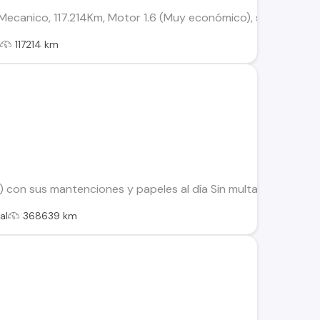
 Mecanico, 117.214Km, Motor 1.6 (Muy económico), se vende sol
l
117214 km
 con sus mantenciones y papeles al día Sin multas ni deudas, 
al
368639 km