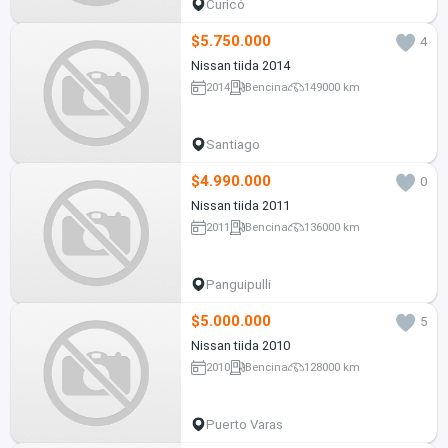
Curicó
$5.750.000
4
Nissan tiida 2014
2014
Bencina
149000 km
Santiago
$4.990.000
0
Nissan tiida 2011
2011
Bencina
136000 km
Panguipulli
$5.000.000
5
Nissan tiida 2010
2010
Bencina
128000 km
Puerto Varas