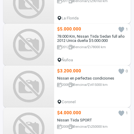
2011
Bencina
290160 km
La Florida
$5.000.000
1
78.000 Km, Nissan Tiida Sedan full año
2012 Unica dueña $5.000.000
2012
Bencina
78000 km
Ñuñoa
$3.200.000
0
Nissan en perfectas condiciones
2008
Bencina
415000 km
Coronel
$4.000.000
1
Nissan Tiida SPORT
2008
Bencina
250000 km