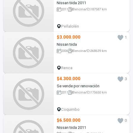
Nissan tiida 2011
2011
Bencina
187587 km
Peñalolén
$3.000.000
1
Nissan tiida
2006
Bencina
368639 km
Renca
$4.300.000
3
Se vende por renovación
2011
Bencina
175650 km
Coquimbo
$6.500.000
0
Nissan tiida 2011