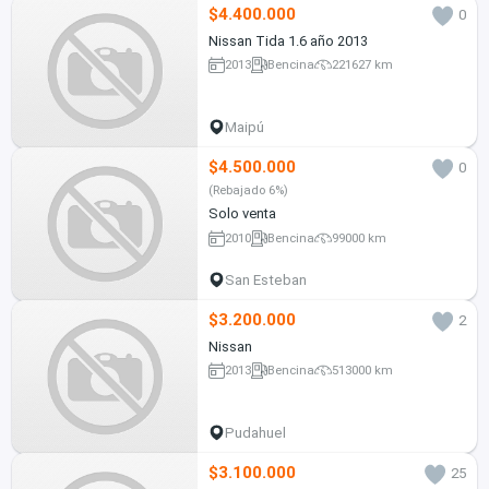
$4.400.000
0
Nissan Tida 1.6 año 2013
2013
Bencina
221627 km
Maipú
$4.500.000
0
(Rebajado 6%)
Solo venta
2010
Bencina
99000 km
San Esteban
$3.200.000
2
Nissan
2013
Bencina
513000 km
Pudahuel
$3.100.000
25