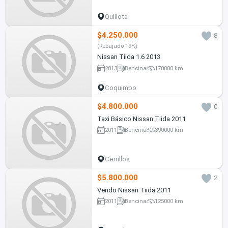
Quillota
$4.250.000
8
(Rebajado 19%)
Nissan Tiida 1.6 2013
2013
Bencina
170000 km
Coquimbo
$4.800.000
0
Taxi Básico Nissan Tiida 2011
2011
Bencina
390000 km
Cerrillos
$5.800.000
2
Vendo Nissan Tiida 2011
2011
Bencina
125000 km