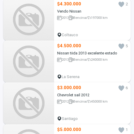
$4.300.000
2
Vendo Nissan
2013
Bencina
197000 km
Coltauco
$4.500.000
5
Nissan tiida 2013 excelente estado
2013
Bencina
240000 km
La Serena
$3.000.000
6
Chevrolet sail 2012
2012
Bencina
450000 km
Santiago
$5.000.000
1