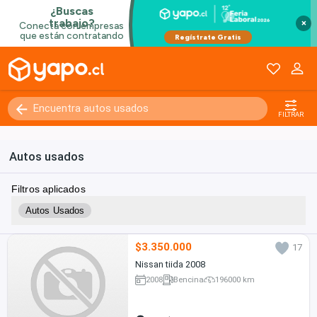
×
FILTRAR
Autos usados
Filtros aplicados
Autos Usados
$3.350.000
17
Nissan tiida 2008
2008
Bencina
196000 km