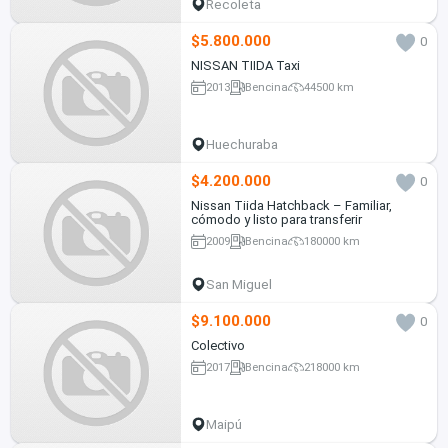
Recoleta
$5.800.000
0
NISSAN TIIDA Taxi
2013
Bencina
44500 km
Huechuraba
$4.200.000
0
Nissan Tiida Hatchback – Familiar,
cómodo y listo para transferir
2009
Bencina
180000 km
San Miguel
$9.100.000
0
Colectivo
2017
Bencina
218000 km
Maipú