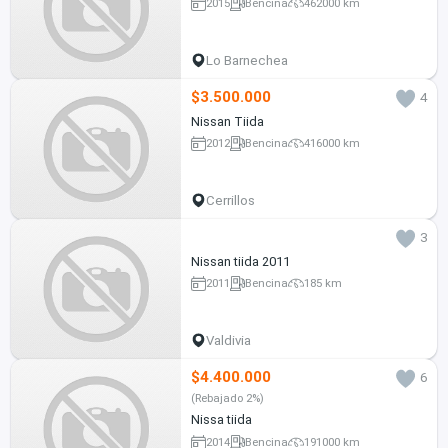
2015
Bencina
462000 km
Lo Barnechea
$3.500.000
4
Nissan Tiida
2012
Bencina
416000 km
Cerrillos
3
Nissan tiida 2011
2011
Bencina
185 km
Valdivia
$4.400.000
6
(Rebajado 2%)
Nissa tiida
2014
Bencina
191000 km