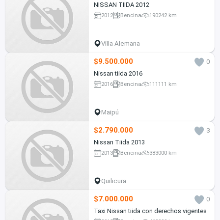
NISSAN TIIDA 2012
2012
Bencina
190242 km
Villa Alemana
$9.500.000
0
Nissan tiida 2016
2016
Bencina
111111 km
Maipú
$2.790.000
3
Nissan Tiida 2013
2013
Bencina
383000 km
Quilicura
$7.000.000
0
Taxi Nissan tiida con derechos vigentes