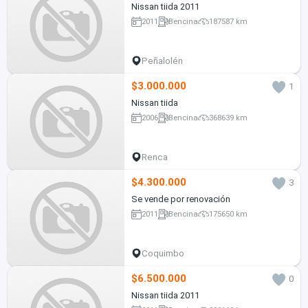
Nissan tiida 2011
2011
Bencina
187587 km
Peñalolén
$3.000.000
1
Nissan tiida
2006
Bencina
368639 km
Renca
$4.300.000
3
Se vende por renovación
2011
Bencina
175650 km
Coquimbo
$6.500.000
0
Nissan tiida 2011