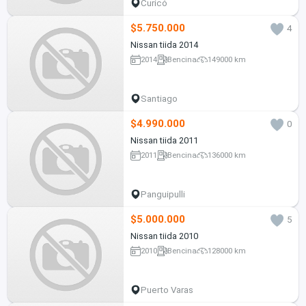
Curicó
$5.750.000
4
Nissan tiida 2014
2014
Bencina
149000 km
Santiago
$4.990.000
0
Nissan tiida 2011
2011
Bencina
136000 km
Panguipulli
$5.000.000
5
Nissan tiida 2010
2010
Bencina
128000 km
Puerto Varas