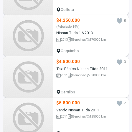
Quillota
$4.250.000
8
(Rebajado 19%)
Nissan Tiida 1.6 2013
2013
Bencina
170000 km
Coquimbo
$4.800.000
0
Taxi Básico Nissan Tiida 2011
2011
Bencina
390000 km
Cerrillos
$5.800.000
2
Vendo Nissan Tiida 2011
2011
Bencina
125000 km