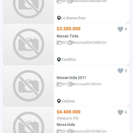
2015
Bencina
462000 km
Lo Barnechea
$3.500.000
4
Nissan Tiida
2012
Bencina
416000 km
Cerrillos
3
Nissan tiida 2011
2011
Bencina
185 km
Valdivia
$4.400.000
6
(Rebajado 2%)
Nissa tiida
2014
Bencina
191000 km