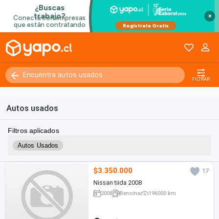
×
FILTRAR
Autos usados
Filtros aplicados
Autos Usados
$3.350.000
17
Nissan tiida 2008
2008
Bencina
196000 km