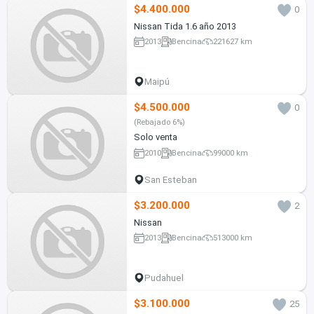
$4.400.000
0
Nissan Tida 1.6 año 2013
2013
Bencina
221627 km
Maipú
$4.500.000
0
(Rebajado 6%)
Solo venta
2010
Bencina
99000 km
San Esteban
$3.200.000
2
Nissan
2013
Bencina
513000 km
Pudahuel
$3.100.000
25