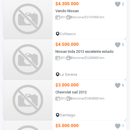
$4.300.000
2
Vendo Nissan
2013
Bencina
197000 km
Coltauco
$4.500.000
5
Nissan tiida 2013 excelente estado
2013
Bencina
240000 km
La Serena
$3.000.000
6
Chevrolet sail 2012
2012
Bencina
450000 km
Santiago
$5.000.000
1