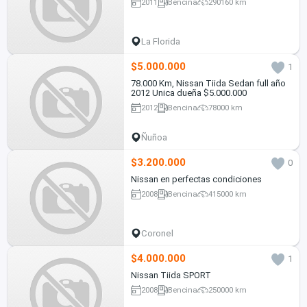
2011
Bencina
290160 km
La Florida
$5.000.000
1
78.000 Km, Nissan Tiida Sedan full año
2012 Unica dueña $5.000.000
2012
Bencina
78000 km
Ñuñoa
$3.200.000
0
Nissan en perfectas condiciones
2008
Bencina
415000 km
Coronel
$4.000.000
1
Nissan Tiida SPORT
2008
Bencina
250000 km