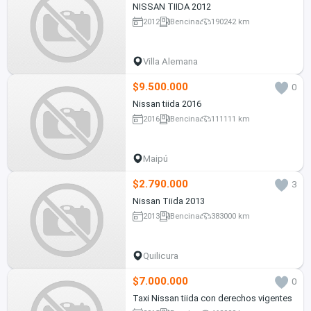
NISSAN TIIDA 2012
2012
Bencina
190242 km
Villa Alemana
$9.500.000
0
Nissan tiida 2016
2016
Bencina
111111 km
Maipú
$2.790.000
3
Nissan Tiida 2013
2013
Bencina
383000 km
Quilicura
$7.000.000
0
Taxi Nissan tiida con derechos vigentes