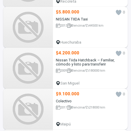
Recoleta
$5.800.000
0
NISSAN TIIDA Taxi
2013
Bencina
44500 km
Huechuraba
$4.200.000
0
Nissan Tiida Hatchback – Familiar,
cómodo y listo para transferir
2009
Bencina
180000 km
San Miguel
$9.100.000
0
Colectivo
2017
Bencina
218000 km
Maipú