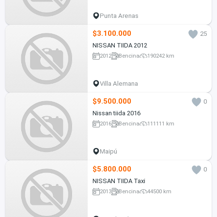
Punta Arenas
$3.100.000
25
NISSAN TIIDA 2012
2012
Bencina
190242 km
Villa Alemana
$9.500.000
0
Nissan tiida 2016
2016
Bencina
111111 km
Maipú
$5.800.000
0
NISSAN TIIDA Taxi
2013
Bencina
44500 km