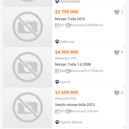
Huechuraba
$2.790.000
3
Nissan Tiida 2013
2013
Bencina
383000 km
Quilicura
$4.900.000
0
(Rebajado 2%)
Nissan Tiida 1.6 2008
2008
Bencina
171000 km
Curicó
$3.600.000
5
(Rebajado 8%)
Vendo nissan tiida 2013
2013
Bencina
156 km
Puerto Montt