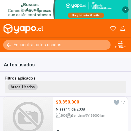
×
FILTRAR
Autos usados
Filtros aplicados
Autos Usados
$3.350.000
17
Nissan tiida 2008
2008
Bencina
196000 km