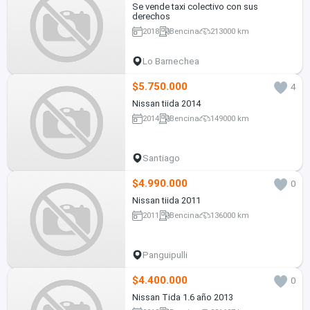
Se vende taxi colectivo con sus
derechos
2018
Bencina
213000 km
Lo Barnechea
$5.750.000
4
Nissan tiida 2014
2014
Bencina
149000 km
Santiago
$4.990.000
0
Nissan tiida 2011
2011
Bencina
136000 km
Panguipulli
$4.400.000
0
Nissan Tida 1.6 año 2013