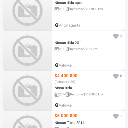
Nissan tiida sport
2011
Bencina
147000 km
Antofagasta
3
Nissan tiida 2011
2011
Bencina
185 km
Valdivia
$4.400.000
6
(Rebajado 2%)
Nissa tiida
2014
Bencina
191000 km
Valdivia
$5.000.000
1
Nissan Tiida 2014