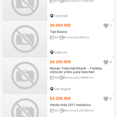
2014
Bencina
179000 km
Conchalí
$6.000.000
1
Taxi Basico
2014
Bencina
400 km
Quilicura
$4.200.000
0
Nissan Tiida Hatchback – Familiar,
cómodo y listo para transferir
2009
Bencina
180000 km
San Miguel
$4.200.000
0
Vendo tiida 2011 mecánico
2011
Bencina
207000 km