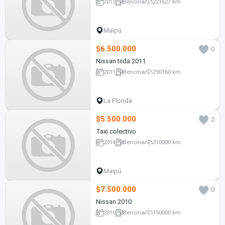
2013
Bencina
221627 km
Maipú
$6.500.000
0
Nissan tiida 2011
2011
Bencina
290160 km
La Florida
$5.500.000
2
Taxi colectivo
2014
Bencina
210000 km
Maipú
$7.500.000
0
Nissan 2010
2010
Bencina
150000 km