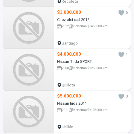
Recoleta
$3.000.000
6
Chevrolet sail 2012
2012
Bencina
450000 km
Santiago
$4.000.000
1
Nissan Tiida SPORT
2008
Bencina
250000 km
Quillota
$5.600.000
0
Nissan tiida 2011
2011
Bencina
138000 km
Chillán