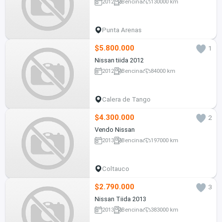
2012
Bencina
130000 km
Punta Arenas
$5.800.000
1
Nissan tiida 2012
2012
Bencina
84000 km
Calera de Tango
$4.300.000
2
Vendo Nissan
2013
Bencina
197000 km
Coltauco
$2.790.000
3
Nissan Tiida 2013
2013
Bencina
383000 km