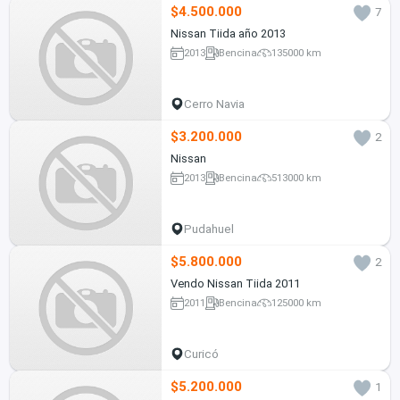
$4.500.000
7
Nissan Tiida año 2013
2013
Bencina
135000 km
Cerro Navia
$3.200.000
2
Nissan
2013
Bencina
513000 km
Pudahuel
$5.800.000
2
Vendo Nissan Tiida 2011
2011
Bencina
125000 km
Curicó
$5.200.000
1