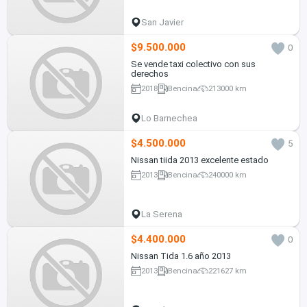
San Javier
$9.500.000
0
Se vende taxi colectivo con sus
derechos
2018
Bencina
213000 km
Lo Barnechea
$4.500.000
5
Nissan tiida 2013 excelente estado
2013
Bencina
240000 km
La Serena
$4.400.000
0
Nissan Tida 1.6 año 2013
2013
Bencina
221627 km