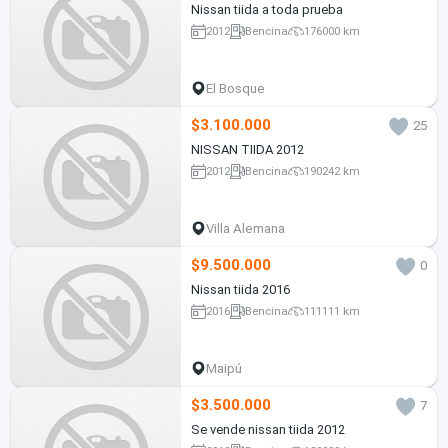
Nissan tiida a toda prueba
2012
Bencina
176000 km
El Bosque
$3.100.000
25
NISSAN TIIDA 2012
2012
Bencina
190242 km
Villa Alemana
$9.500.000
0
Nissan tiida 2016
2016
Bencina
111111 km
Maipú
$3.500.000
7
Se vende nissan tiida 2012