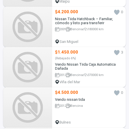
Maipú
$4.200.000
0
Nissan Tiida Hatchback – Familiar,
cómodo y listo para transferir
2009
Bencina
180000 km
San Miguel
$1.450.000
3
(Rebajado 6%)
Vendo Nissan Tiida Caja Automatica
Dañada
2012
Bencina
370000 km
Viña del Mar
$4.500.000
0
Vendo nissan tida
2012
Bencina
Bulnes