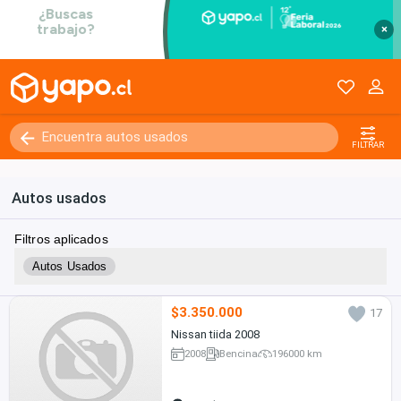
×
FILTRAR
Autos usados
Filtros aplicados
Autos Usados
$3.350.000
17
Nissan tiida 2008
2008
Bencina
196000 km