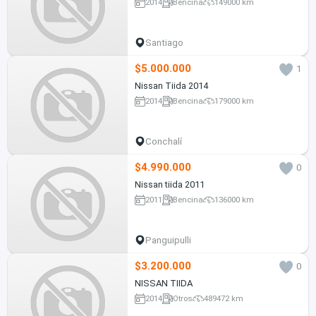
2014
Bencina
149000 km
Santiago
$5.000.000
1
Nissan Tiida 2014
2014
Bencina
179000 km
Conchalí
$4.990.000
0
Nissan tiida 2011
2011
Bencina
136000 km
Panguipulli
$3.200.000
0
NISSAN TIIDA
2014
Otros
489472 km