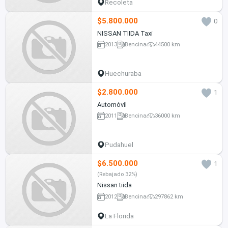
Recoleta
$5.800.000
0
NISSAN TIIDA Taxi
2013
Bencina
44500 km
Huechuraba
$2.800.000
1
Automóvil
2011
Bencina
36000 km
Pudahuel
$6.500.000
1
(Rebajado 32%)
Nissan tiida
2012
Bencina
297862 km
La Florida