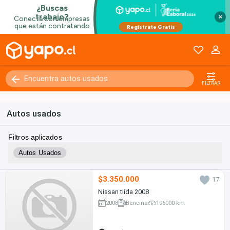
×
FILTRAR
Autos usados
Filtros aplicados
Autos Usados
$3.350.000
17
Nissan tiida 2008
2008
Bencina
196000 km