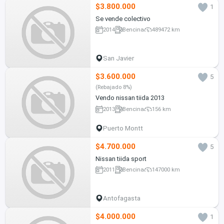
$3.800.000
1
Se vende colectivo
2014
Bencina
489472 km
San Javier
$3.600.000
5
(Rebajado 8%)
Vendo nissan tiida 2013
2013
Bencina
156 km
Puerto Montt
$4.700.000
5
Nissan tiida sport
2011
Bencina
147000 km
Antofagasta
$4.000.000
1