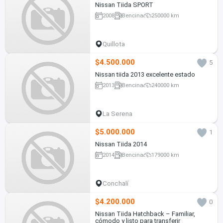
Nissan Tiida SPORT
2008
Bencina
250000 km
Quillota
$4.500.000
5
Nissan tiida 2013 excelente estado
2013
Bencina
240000 km
La Serena
$5.000.000
1
Nissan Tiida 2014
2014
Bencina
179000 km
Conchalí
$4.200.000
0
Nissan Tiida Hatchback – Familiar,
cómodo y listo para transferir