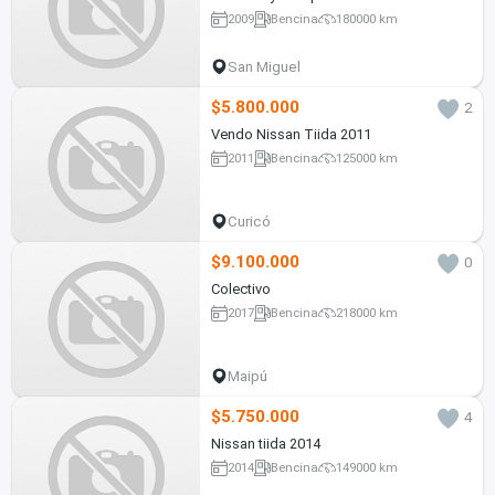
2009
Bencina
180000 km
San Miguel
$5.800.000
2
Vendo Nissan Tiida 2011
2011
Bencina
125000 km
Curicó
$9.100.000
0
Colectivo
2017
Bencina
218000 km
Maipú
$5.750.000
4
Nissan tiida 2014
2014
Bencina
149000 km