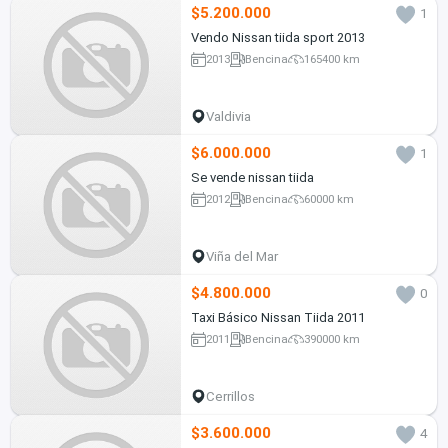
$5.200.000
1
Vendo Nissan tiida sport 2013
2013
Bencina
165400 km
Valdivia
$6.000.000
1
Se vende nissan tiida
2012
Bencina
60000 km
Viña del Mar
$4.800.000
0
Taxi Básico Nissan Tiida 2011
2011
Bencina
390000 km
Cerrillos
$3.600.000
4