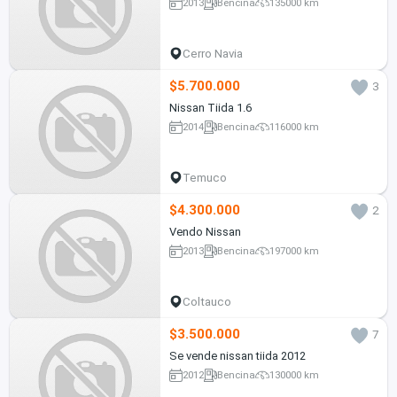
2013
Bencina
135000 km
Cerro Navia
$5.700.000
3
Nissan Tiida 1.6
2014
Bencina
116000 km
Temuco
$4.300.000
2
Vendo Nissan
2013
Bencina
197000 km
Coltauco
$3.500.000
7
Se vende nissan tiida 2012
2012
Bencina
130000 km