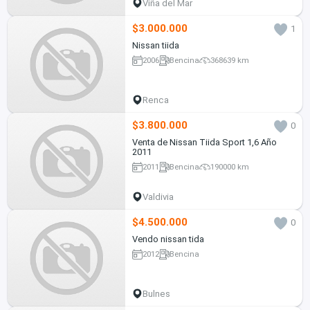
Viña del Mar
$3.000.000
1
Nissan tiida
2006
Bencina
368639 km
Renca
$3.800.000
0
Venta de Nissan Tiida Sport 1,6 Año
2011
2011
Bencina
190000 km
Valdivia
$4.500.000
0
Vendo nissan tida
2012
Bencina
Bulnes