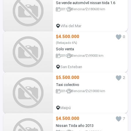
Se vende automóvil nissan tiida 1.6
2011
Bencina
180600 km
Viña del Mar
$4.500.000
0
(Rebajado 6%)
Solo venta
2010
Bencina
99000 km
San Esteban
$5.500.000
2
Taxi colectivo
2014
Bencina
210000 km
Maipú
$4.500.000
7
Nissan Tiida año 2013