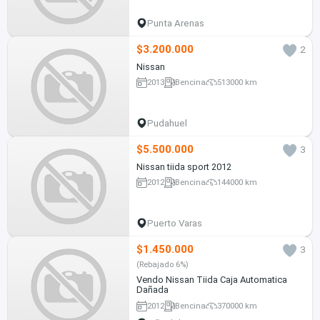
Punta Arenas
$3.200.000
2
Nissan
2013
Bencina
513000 km
Pudahuel
$5.500.000
3
Nissan tiida sport 2012
2012
Bencina
144000 km
Puerto Varas
$1.450.000
3
(Rebajado 6%)
Vendo Nissan Tiida Caja Automatica
Dañada
2012
Bencina
370000 km