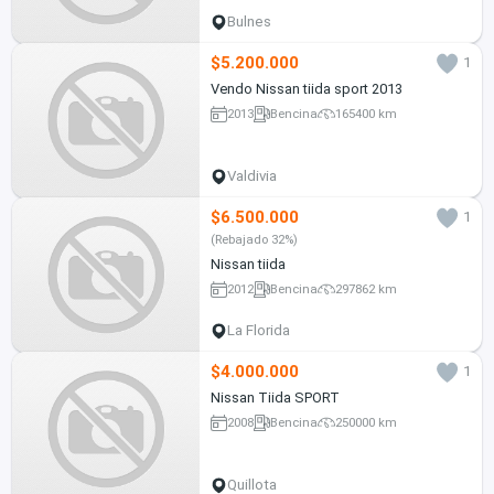
Bulnes
$5.200.000
1
Vendo Nissan tiida sport 2013
2013
Bencina
165400 km
Valdivia
$6.500.000
1
(Rebajado 32%)
Nissan tiida
2012
Bencina
297862 km
La Florida
$4.000.000
1
Nissan Tiida SPORT
2008
Bencina
250000 km
Quillota