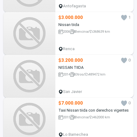
Antofagasta
$3.000.000
1
Nissan tiida
2006
Bencina
368639 km
Renca
$3.200.000
0
NISSAN TIIDA
2014
Otros
489472 km
San Javier
$7.000.000
0
Taxi Nissan tiida con derechos vigentes
2015
Bencina
462000 km
Lo Barnechea