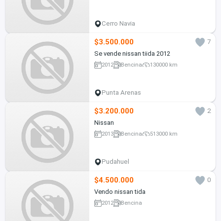
Cerro Navia
$3.500.000
7
Se vende nissan tiida 2012
2012
Bencina
130000 km
Punta Arenas
$3.200.000
2
Nissan
2013
Bencina
513000 km
Pudahuel
$4.500.000
0
Vendo nissan tida
2012
Bencina