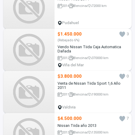
2014
Bencina
72000 km
Pudahuel
$1.450.000
3
(Rebajado 6%)
Vendo Nissan Tiida Caja Automatica
Dañada
2012
Bencina
370000 km
Viña del Mar
$3.800.000
0
Venta de Nissan Tiida Sport 1,6 Año
2011
2011
Bencina
190000 km
Valdivia
$4.500.000
7
Nissan Tiida año 2013
2013
Bencina
135000 km