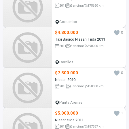
2011
Bencina
175650 km
Coquimbo
$4.800.000
0
Taxi Básico Nissan Tiida 2011
2011
Bencina
390000 km
Cerrillos
$7.500.000
0
Nissan 2010
2010
Bencina
150000 km
Punta Arenas
$5.000.000
1
Nissan tiida 2011
2011
Bencina
187587 km