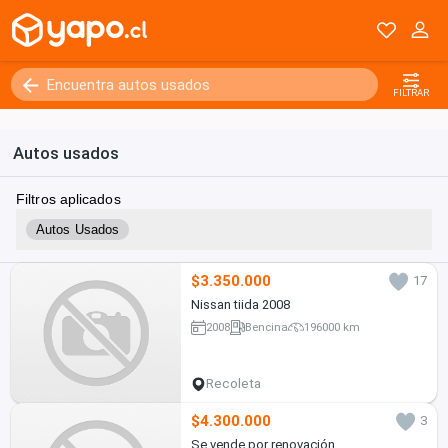
FILTRAR
Autos usados
Filtros aplicados
Autos Usados
$3.350.000
17
Nissan tiida 2008
2008
Bencina
196000 km
Recoleta
$4.300.000
3
Se vende por renovación