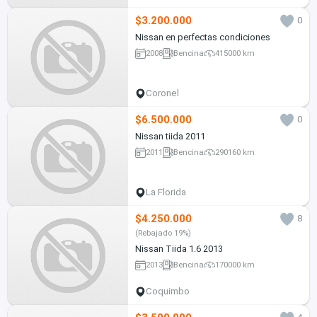
$3.200.000
0
Nissan en perfectas condiciones
2008
Bencina
415000 km
Coronel
$6.500.000
0
Nissan tiida 2011
2011
Bencina
290160 km
La Florida
$4.250.000
8
(Rebajado 19%)
Nissan Tiida 1.6 2013
2013
Bencina
170000 km
Coquimbo