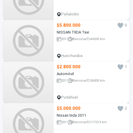
Peñalolén
$5.800.000
0
NISSAN TIIDA Taxi
2013
Bencina
44500 km
Huechuraba
$2.800.000
1
Automóvil
2011
Bencina
36000 km
Pudahuel
$5.000.000
2
Nissan tiida 2011
2011
Bencina
117214 km