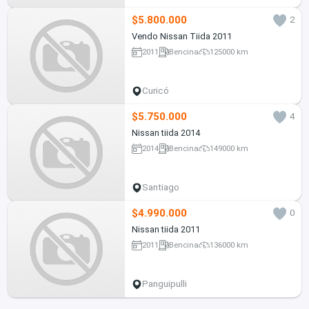
$5.800.000
2
Vendo Nissan Tiida 2011
2011
Bencina
125000 km
Curicó
$5.750.000
4
Nissan tiida 2014
2014
Bencina
149000 km
Santiago
$4.990.000
0
Nissan tiida 2011
2011
Bencina
136000 km
Panguipulli