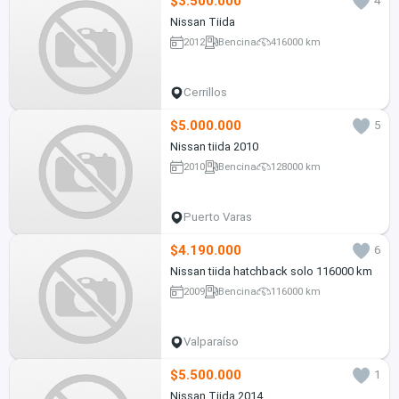
$3.500.000
4
Nissan Tiida
2012
Bencina
416000 km
Cerrillos
$5.000.000
5
Nissan tiida 2010
2010
Bencina
128000 km
Puerto Varas
$4.190.000
6
Nissan tiida hatchback solo 116000 km
2009
Bencina
116000 km
Valparaíso
$5.500.000
1
Nissan Tiida 2014