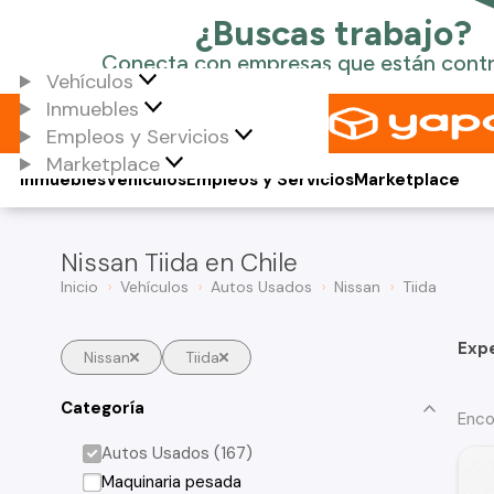
Vehículos
Inmuebles
Empleos y Servicios
Marketplace
Inmuebles
Vehículos
Empleos y Servicios
Marketplace
Nissan Tiida en Chile
Inicio
Vehículos
Autos Usados
Nissan
Tiida
Exp
Nissan
Tiida
Categoría
Enco
Autos Usados (167)
Maquinaria pesada