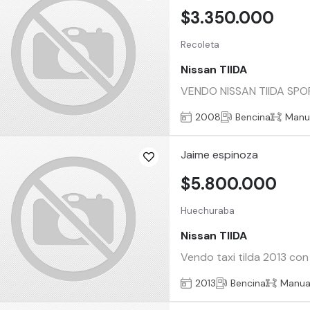
$3.350.000
Recoleta
Nissan TIIDA
VENDO NISSAN TIIDA SPORT
2008
Bencina
Manu
Jaime espinoza
$5.800.000
Huechuraba
Nissan TIIDA
Vendo taxi tilda 2013 co
2013
Bencina
Manua