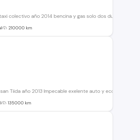
axi colectivo año 2014 bencina y gas solo dos dueños año 2014 
l
210000 km
an Tiida año 2013 Impecable exelente auto y económico Papel
l
135000 km