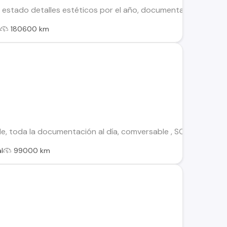
stado detalles estéticos por el año, documentación al día ll
l
180600 km
, toda la documentación al día, comversable , SOLO reales 
l
99000 km