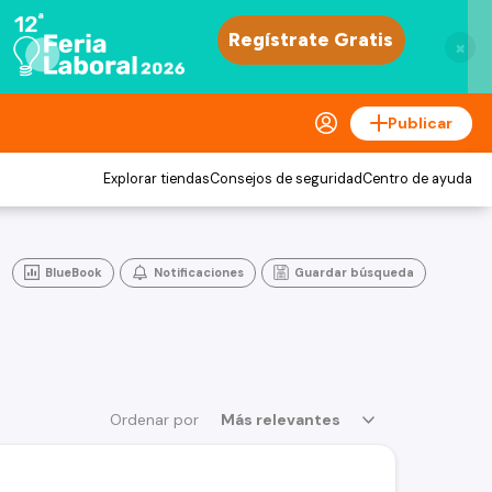
×
Publicar
Explorar tiendas
Consejos de seguridad
Centro de ayuda
BlueBook
Notificaciones
Guardar búsqueda
Ordenar por
Más relevantes