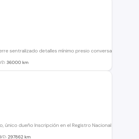
erre sentralizado detalles mínimo presio conversable al día
l
36000 km
o, único dueño Inscripción en el Registro Nacional de Servic
l
297862 km