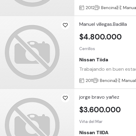
2012
Bencina
Manua
Manuel villegas.Badilla
$4.800.000
Cerrillos
Nissan Tiida
Trabajando en buen estad
2011
Bencina
Manua
jorge bravo yañez
$3.600.000
Viña del Mar
Nissan TIIDA