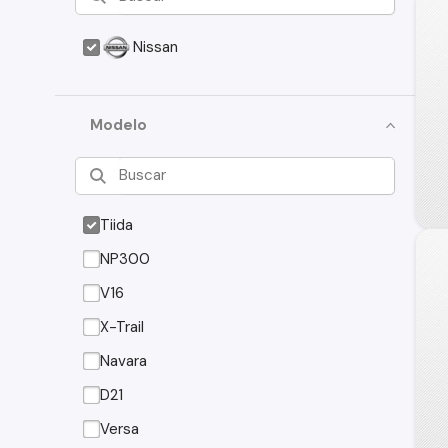
Nissan
Modelo
Tiida
NP300
V16
X-Trail
Navara
D21
Versa