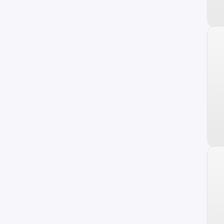
240 C
Frontier
Maxima
NV
Primera
Serena
Versa Note