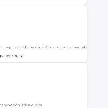
t, papeles al día hasta el 2025, radio con pantalla, doble airb
l
165400 km
 renovación única dueña