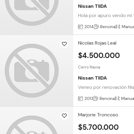
Nissan TIIDA
Hola por apuro vendo mi t
2014
Bencina
Manua
Nicolas Rojas Leal
$4.500.000
Cerro Navia
Nissan TIIDA
Veneo por renovación Niss
2013
Bencina
Manua
Marjorie Troncoso
$5.700.000