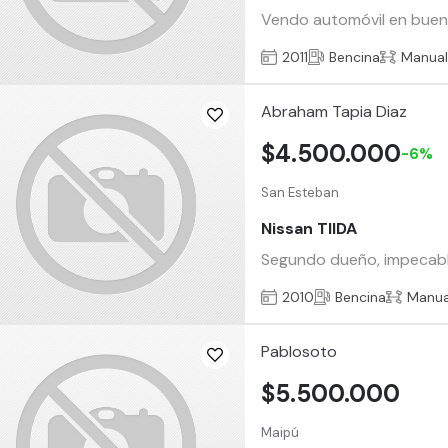
Vendo automóvil en buen e
2011
Bencina
Manua
Abraham Tapia Diaz
$4.500.000
-6%
San Esteban
Nissan TIIDA
Segundo dueño, impecable
2010
Bencina
Manua
Pablosoto
$5.500.000
Maipú