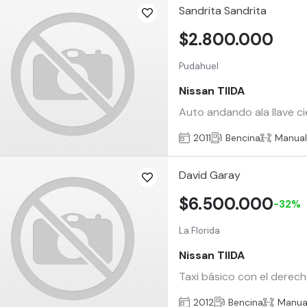
Sandrita Sandrita
$2.800.000
Pudahuel
Nissan TIIDA
Auto andando ala llave ci
2011
Bencina
Manua
David Garay
$6.500.000
-32%
La Florida
Nissan TIIDA
Taxi básico con el derech
2012
Bencina
Manua