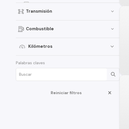
Qashqai
Transmisión
Kicks
Terrano
Combustible
Pathfinder
Sentra
Kilómetros
March
Palabras claves
Murano
Note
ALTIMA
D22
Reiniciar filtros
350Z
Juke
Platina