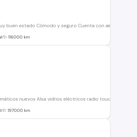
uy buen estado Cómodo y seguro Cuenta con aire acondicionad
l
116000 km
máticos nuevos Alsa vidrios eléctricos radio touch aire acon
l
197000 km