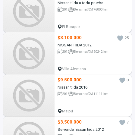
Nissan tiida a toda prueba
2012
Bencina
176000 km
El Bosque
$3.100.000
25
NISSAN TIIDA 2012
2012
Bencina
190242 km
Villa Alemana
$9.500.000
0
Nissan tiida 2016
2016
Bencina
111111 km
Maipú
$3.500.000
7
Se vende nissan tiida 2012