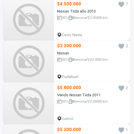
$4.500.000
7
Nissan Tiida año 2013
2013
Bencina
135000 km
Cerro Navia
$3.200.000
2
Nissan
2013
Bencina
513000 km
Pudahuel
$5.800.000
2
Vendo Nissan Tiida 2011
2011
Bencina
125000 km
Curicó
$5.200.000
1