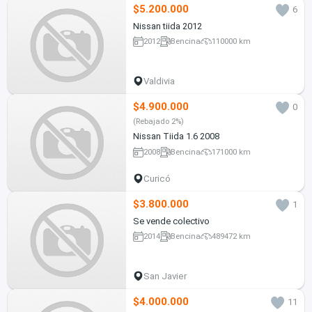
$5.200.000
6
Nissan tiida 2012
2012
Bencina
110000 km
Valdivia
$4.900.000
0
(Rebajado 2%)
Nissan Tiida 1.6 2008
2008
Bencina
171000 km
Curicó
$3.800.000
1
Se vende colectivo
2014
Bencina
489472 km
San Javier
$4.000.000
11