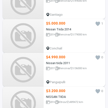
2014
Bencina
149000 km
Santiago
$5.000.000
1
Nissan Tiida 2014
2014
Bencina
179000 km
Conchalí
$4.990.000
0
Nissan tiida 2011
2011
Bencina
136000 km
Panguipulli
$3.200.000
0
NISSAN TIIDA
2014
Otros
489472 km