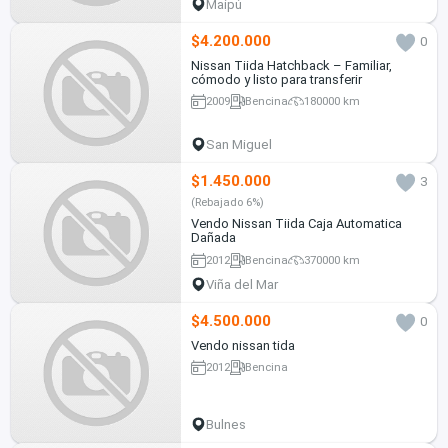
Maipú
$4.200.000
0
Nissan Tiida Hatchback – Familiar,
cómodo y listo para transferir
2009
Bencina
180000 km
San Miguel
$1.450.000
3
(Rebajado 6%)
Vendo Nissan Tiida Caja Automatica
Dañada
2012
Bencina
370000 km
Viña del Mar
$4.500.000
0
Vendo nissan tida
2012
Bencina
Bulnes