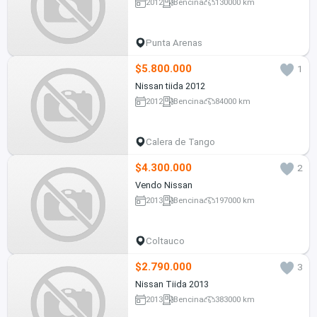
2012
Bencina
130000 km
Punta Arenas
$5.800.000
1
Nissan tiida 2012
2012
Bencina
84000 km
Calera de Tango
$4.300.000
2
Vendo Nissan
2013
Bencina
197000 km
Coltauco
$2.790.000
3
Nissan Tiida 2013
2013
Bencina
383000 km