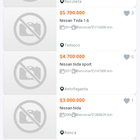
Recoleta
$5.700.000
3
Nissan Tiida 1.6
2014
Bencina
116000 km
Temuco
$4.700.000
5
Nissan tiida sport
2011
Bencina
147000 km
Antofagasta
$3.000.000
1
Nissan tiida
2006
Bencina
368639 km
Renca