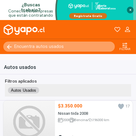
×
FILTRAR
Autos usados
Filtros aplicados
Autos Usados
$3.350.000
17
Nissan tiida 2008
2008
Bencina
196000 km