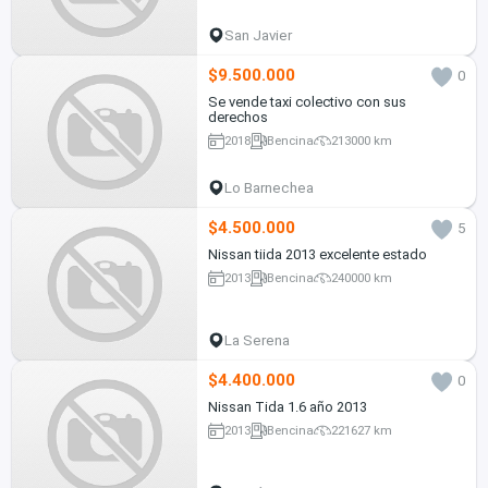
San Javier
$9.500.000
0
Se vende taxi colectivo con sus
derechos
2018
Bencina
213000 km
Lo Barnechea
$4.500.000
5
Nissan tiida 2013 excelente estado
2013
Bencina
240000 km
La Serena
$4.400.000
0
Nissan Tida 1.6 año 2013
2013
Bencina
221627 km