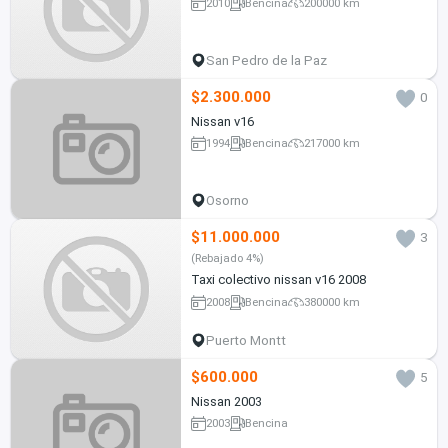
2010
Bencina
200000 km
San Pedro de la Paz
$2.300.000
0
Nissan v16
1994
Bencina
217000 km
Osorno
$11.000.000
3
(Rebajado 4%)
Taxi colectivo nissan v16 2008
2008
Bencina
380000 km
Puerto Montt
$600.000
5
Nissan 2003
2003
Bencina