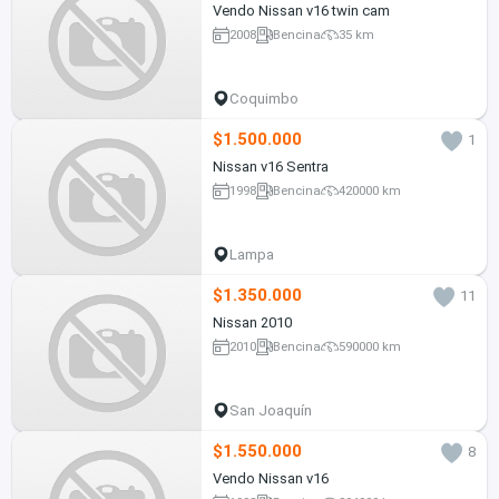
Vendo Nissan v16 twin cam
2008
Bencina
35 km
Coquimbo
$1.500.000
1
Nissan v16 Sentra
1998
Bencina
420000 km
Lampa
$1.350.000
11
Nissan 2010
2010
Bencina
590000 km
San Joaquín
$1.550.000
8
Vendo Nissan v16