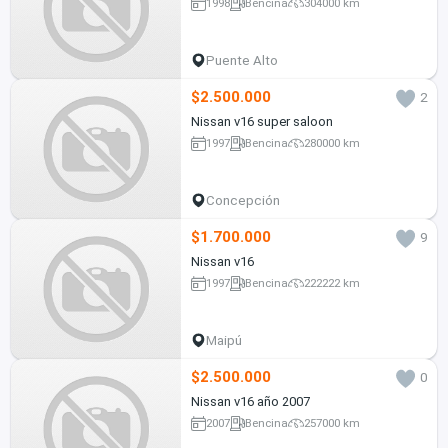
1998
Bencina
304000 km
Puente Alto
$2.500.000
2
Nissan v16 super saloon
1997
Bencina
280000 km
Concepción
$1.700.000
9
Nissan v16
1997
Bencina
222222 km
Maipú
$2.500.000
0
Nissan v16 año 2007
2007
Bencina
257000 km