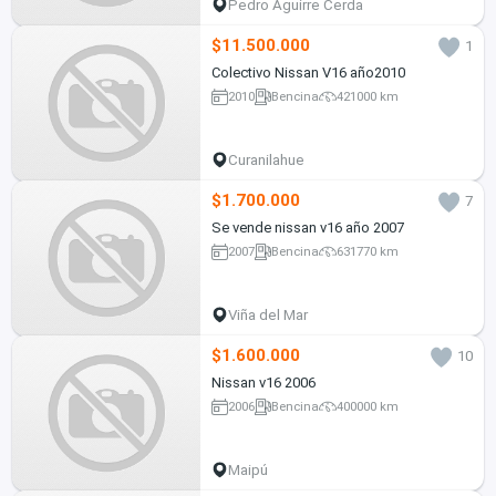
Pedro Aguirre Cerda
$11.500.000
1
Colectivo Nissan V16 año2010
2010
Bencina
421000 km
Curanilahue
$1.700.000
7
Se vende nissan v16 año 2007
2007
Bencina
631770 km
Viña del Mar
$1.600.000
10
Nissan v16 2006
2006
Bencina
400000 km
Maipú