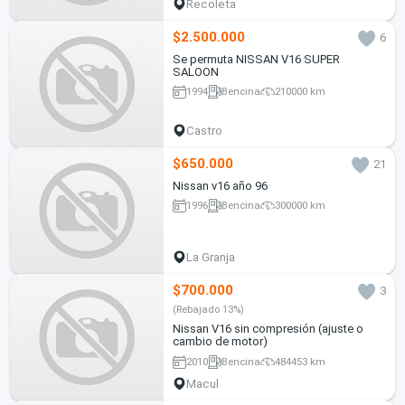
Recoleta
$2.500.000
6
Se permuta NISSAN V16 SUPER
SALOON
1994
Bencina
210000 km
Castro
$650.000
21
Nissan v16 año 96
1996
Bencina
300000 km
La Granja
$700.000
3
(Rebajado 13%)
Nissan V16 sin compresión (ajuste o
cambio de motor)
2010
Bencina
484453 km
Macul