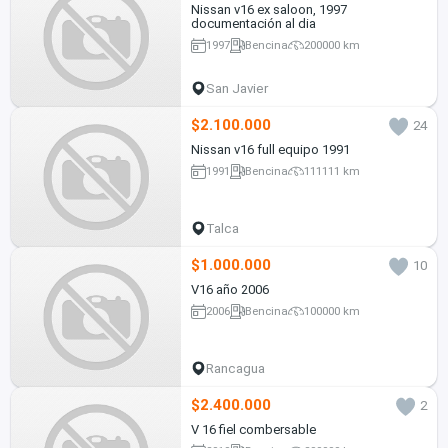
Nissan v16 ex saloon, 1997
documentación al dia
1997
Bencina
200000 km
San Javier
$2.100.000
24
Nissan v16 full equipo 1991
1991
Bencina
111111 km
Talca
$1.000.000
10
V16 año 2006
2006
Bencina
100000 km
Rancagua
$2.400.000
2
V 16 fiel combersable