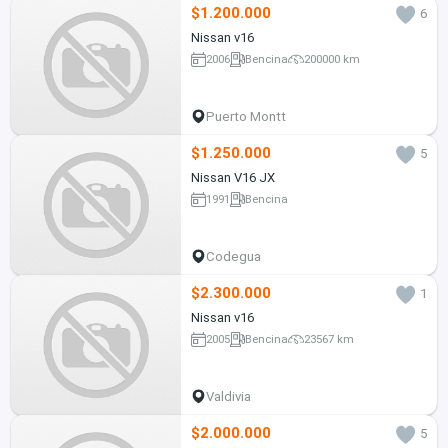
$1.200.000
6
Nissan v16
2006
Bencina
200000 km
Puerto Montt
$1.250.000
5
Nissan V16 JX
1991
Bencina
Codegua
$2.300.000
1
Nissan v16
2005
Bencina
23567 km
Valdivia
$2.000.000
5