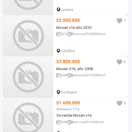
Linares
$2.000.000
1
Nissan v16 año 2010
2010
Bencina
500000 km
Cerrillos
$2.800.000
6
Nissan V16, año 2008
2008
Bencina
132000 km
Codegua
$1.600.000
6
(Rebajado 11%)
Se vende Nissan v16
2008
Bencina
15000 km