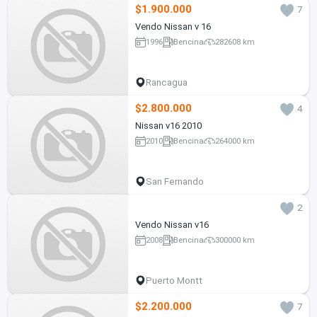
$1.900.000
7
Vendo Nissan v 16
1996
Bencina
282608 km
Rancagua
$2.800.000
4
Nissan v16 2010
2010
Bencina
264000 km
San Fernando
2
Vendo Nissan v16
2008
Bencina
300000 km
Puerto Montt
$2.200.000
7