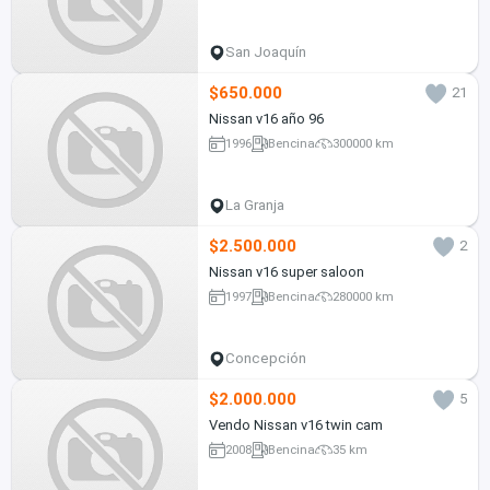
San Joaquín
$650.000
21
Nissan v16 año 96
1996
Bencina
300000 km
La Granja
$2.500.000
2
Nissan v16 super saloon
1997
Bencina
280000 km
Concepción
$2.000.000
5
Vendo Nissan v16 twin cam
2008
Bencina
35 km