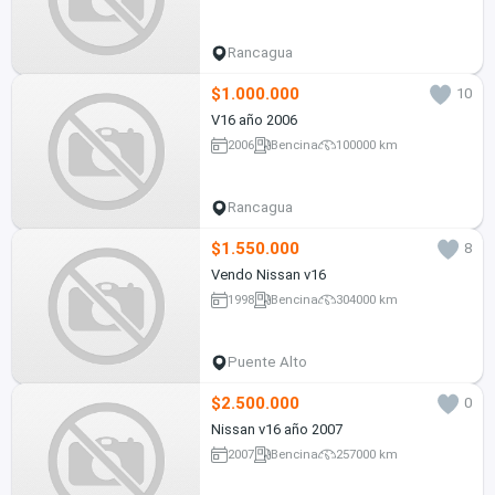
Rancagua
$1.000.000
10
V16 año 2006
2006
Bencina
100000 km
Rancagua
$1.550.000
8
Vendo Nissan v16
1998
Bencina
304000 km
Puente Alto
$2.500.000
0
Nissan v16 año 2007
2007
Bencina
257000 km