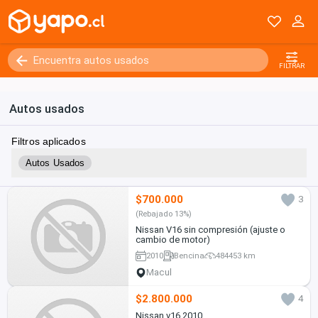
FILTRAR
Autos usados
Filtros aplicados
Autos Usados
$700.000
3
(Rebajado 13%)
Nissan V16 sin compresión (ajuste o
cambio de motor)
2010
Bencina
484453 km
Macul
$2.800.000
4
Nissan v16 2010