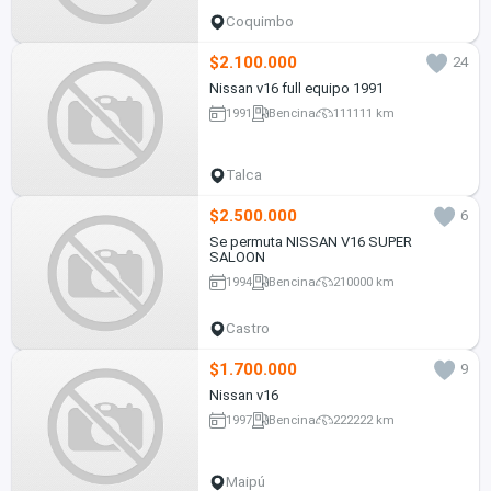
Coquimbo
$2.100.000
24
Nissan v16 full equipo 1991
1991
Bencina
111111 km
Talca
$2.500.000
6
Se permuta NISSAN V16 SUPER
SALOON
1994
Bencina
210000 km
Castro
$1.700.000
9
Nissan v16
1997
Bencina
222222 km
Maipú