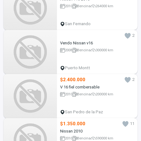
2010
Bencina
264000 km
San Fernando
2
Vendo Nissan v16
2008
Bencina
300000 km
Puerto Montt
$2.400.000
2
V 16 fiel combersable
2010
Bencina
200000 km
San Pedro de la Paz
$1.350.000
11
Nissan 2010
2010
Bencina
590000 km