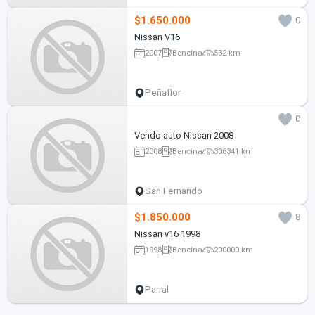
$1.650.000
0
Nissan V16
2007
Bencina
532 km
Peñaflor
0
Vendo auto Nissan 2008
2008
Bencina
306341 km
San Fernando
$1.850.000
8
Nissan v16 1998
1998
Bencina
200000 km
Parral