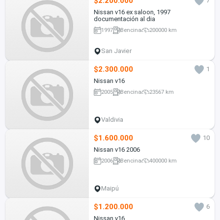
$2.200.000
7
Nissan v16 ex saloon, 1997
documentación al dia
1997
Bencina
200000 km
San Javier
$2.300.000
1
Nissan v16
2005
Bencina
23567 km
Valdivia
$1.600.000
10
Nissan v16 2006
2006
Bencina
400000 km
Maipú
$1.200.000
6
Nissan v16