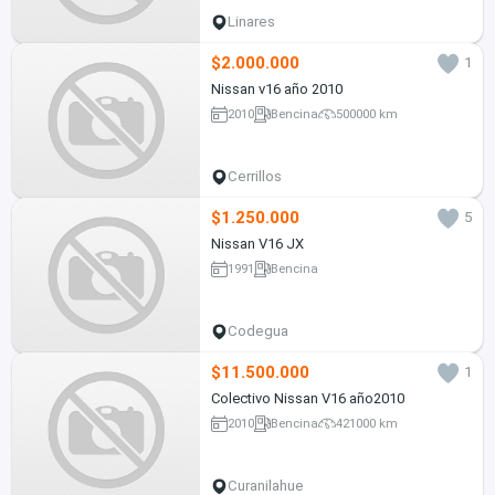
Linares
$2.000.000
1
Nissan v16 año 2010
2010
Bencina
500000 km
Cerrillos
$1.250.000
5
Nissan V16 JX
1991
Bencina
Codegua
$11.500.000
1
Colectivo Nissan V16 año2010
2010
Bencina
421000 km
Curanilahue