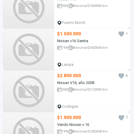
2006
Bencina
200000 km
Puerto Montt
$1.500.000
1
Nissan v16 Sentra
1998
Bencina
420000 km
Lampa
$2.800.000
6
Nissan V16, año 2008
2008
Bencina
132000 km
Codegua
$1.900.000
7
Vendo Nissan v 16
1996
Bencina
282608 km