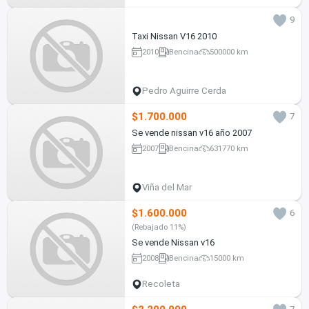
9
Taxi Nissan V16 2010
2010
Bencina
500000 km
Pedro Aguirre Cerda
$1.700.000
7
Se vende nissan v16 año 2007
2007
Bencina
631770 km
Viña del Mar
$1.600.000
6
(Rebajado 11%)
Se vende Nissan v16
2008
Bencina
15000 km
Recoleta