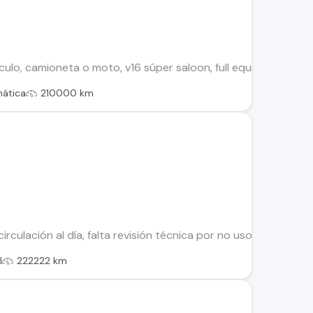
ulo, camioneta o moto, v16 súper saloon, full equipo, tapa r
ática
210000 km
rculación al día, falta revisión técnica por no uso, Transferibl
l
222222 km