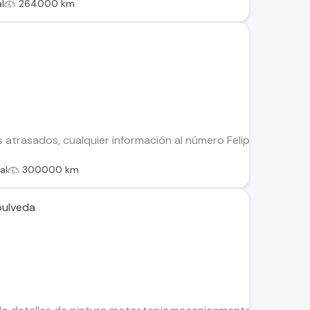
l
264000 km
 atrasados, cualquier información al número Felipe avello
al
300000 km
pulveda