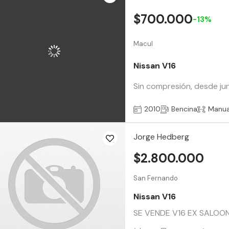
$700.000
-13%
Macul
Nissan V16
Sin compresión, desde jun
2010
Bencina
Manua
Jorge Hedberg
$2.800.000
San Fernando
Nissan V16
SE VENDE V16 EX SALOON