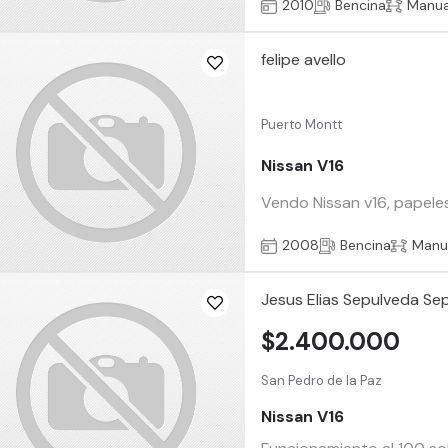
2010
Bencina
Manua
felipe avello
Puerto Montt
Nissan V16
Vendo Nissan v16, papeles
2008
Bencina
Manu
Jesus Elias Sepulveda Se
$2.400.000
San Pedro de la Paz
Nissan V16