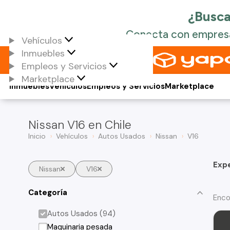
Vehículos
Inmuebles
Empleos y Servicios
Marketplace
Inmuebles
Vehículos
Empleos y Servicios
Marketplace
Nissan V16 en Chile
Inicio
Vehículos
Autos Usados
Nissan
V16
Exp
Nissan
V16
Categoría
Enco
Autos Usados (94)
Maquinaria pesada