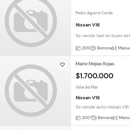
Pedro Aguirre Cerda
Nissan V16
Se vende taxi en buen est
2010
Bencina
Manua
Maite Mejias Rojas
$1.700.000
Viña del Mar
Nissan V16
Se vende auto nissan v16
2007
Bencina
Manu