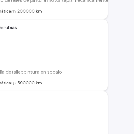
lo detalles de pintura motor.tapiz.mecanicamente funciona c
ática
200000 km
arrubias
ía detallebpintura en socalo
ática
590000 km