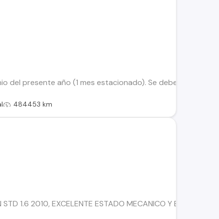
io del presente año (1 mes estacionado). Se debe ajustar o ree
l
484453 km
 STD 1.6 2010, EXCELENTE ESTADO MECANICO Y ESTETICO, M