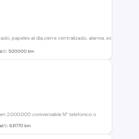
ado, papeles al día,cierre centralizado, alarma, ect *Incluye 
l
500000 km
 en 2.000.000 comversable N° telefonico o
al
631770 km