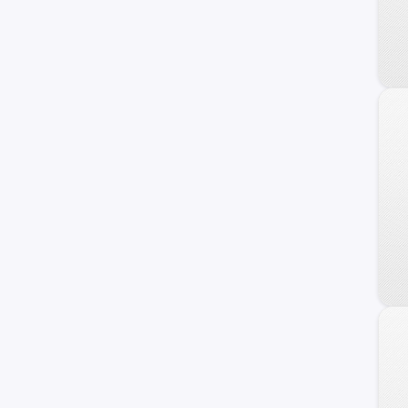
240 C
Frontier
Maxima
NV
Primera
Serena
Versa Note