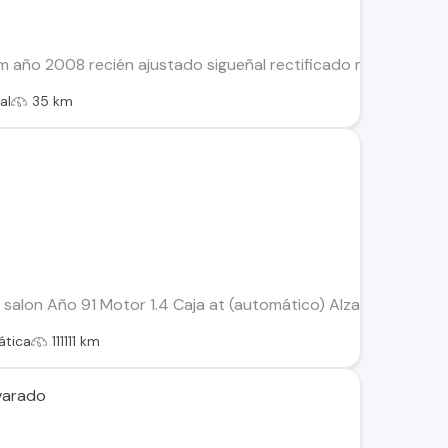
 año 2008 recién ajustado sigueñal rectificado metales nuevo
al
35 km
 salon Año 91 Motor 1.4 Caja at (automático) Alzavidrios eléctr
tica
111111 km
varado