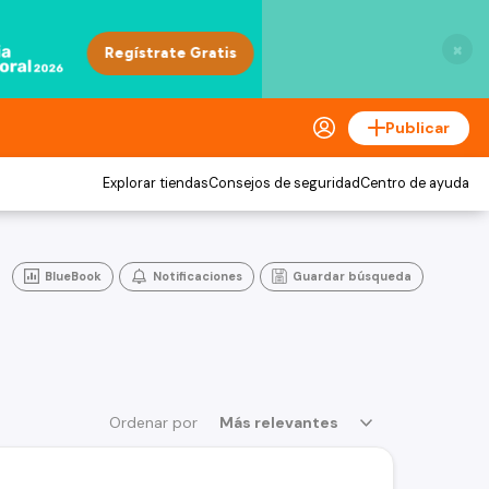
×
Publicar
Explorar tiendas
Consejos de seguridad
Centro de ayuda
BlueBook
Notificaciones
Guardar búsqueda
Ordenar por
Más relevantes