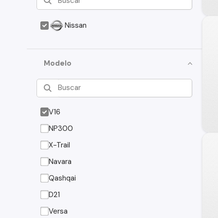
Nissan
Modelo
V16
NP300
X-Trail
Navara
Qashqai
D21
Versa