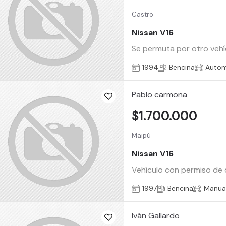
Castro
Nissan V16
Se permuta por otro vehíc
1994
Bencina
Autom
Pablo carmona
$1.700.000
Maipú
Nissan V16
Vehículo con permiso de ci
1997
Bencina
Manua
Iván Gallardo