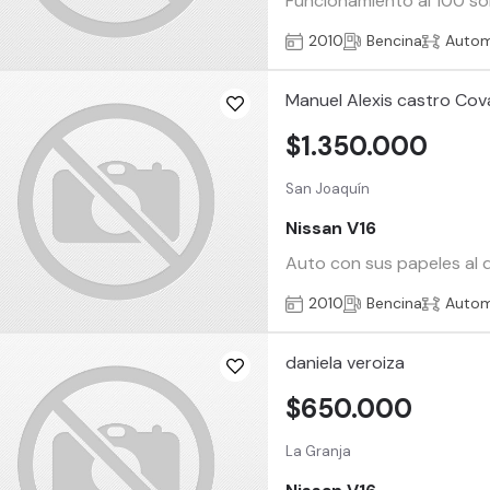
Funcionamiento al 100 so
2010
Bencina
Autom
Manuel Alexis castro Cov
$1.350.000
San Joaquín
Nissan V16
Auto con sus papeles al d
2010
Bencina
Autom
daniela veroiza
$650.000
La Granja