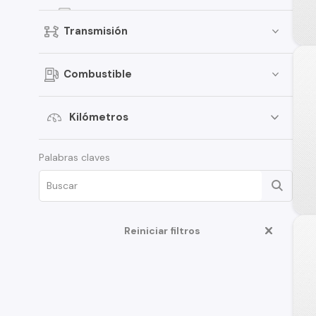
Kicks
Transmisión
Terrano
Pathfinder
Combustible
March
Sentra
Kilómetros
Murano
Palabras claves
Tiida
Note
ALTIMA
D22
Reiniciar filtros
350Z
Juke
Platina