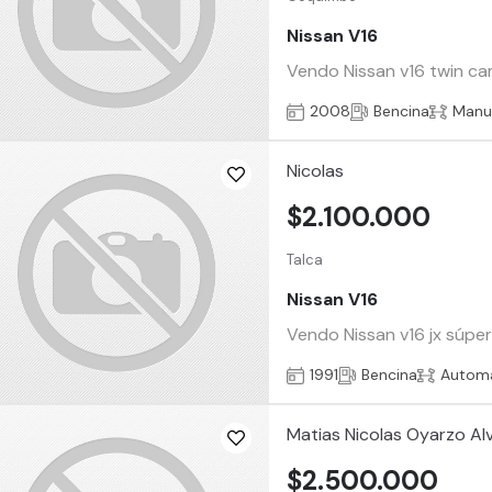
Nissan V16
Vendo Nissan v16 twin cam
2008
Bencina
Manu
Nicolas
$2.100.000
Talca
Nissan V16
Vendo Nissan v16 jx súper
1991
Bencina
Automá
Matias Nicolas Oyarzo Al
$2.500.000