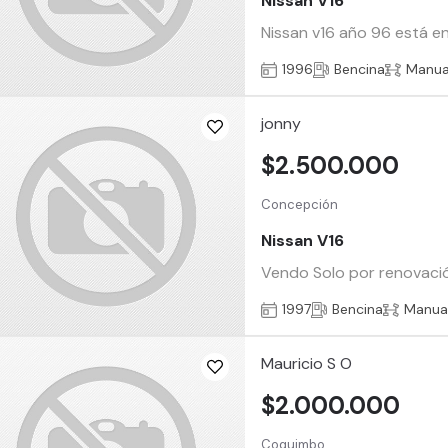
Nissan V16
Nissan v16 año 96 está e
1996
Bencina
Manua
jonny
$2.500.000
Concepción
Nissan V16
Vendo Solo por renovación
1997
Bencina
Manua
Mauricio S O
$2.000.000
Coquimbo