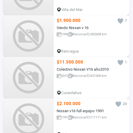
Viña del Mar
$1.900.000
7
Vendo Nissan v 16
1996
Bencina
282608 km
Rancagua
$11.500.000
1
Colectivo Nissan V16 año2010
2010
Bencina
421000 km
Curanilahue
$2.100.000
24
Nissan v16 full equipo 1991
1991
Bencina
111111 km