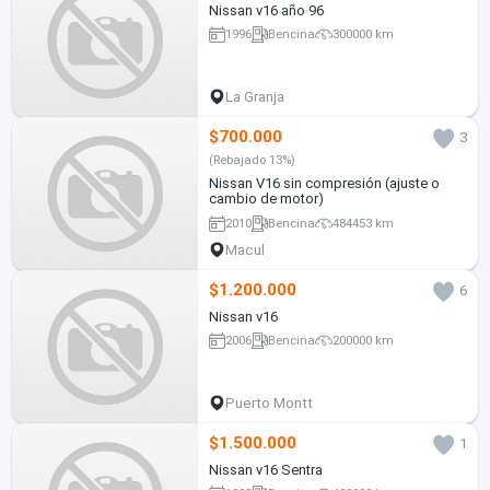
Nissan v16 año 96
1996
Bencina
300000 km
La Granja
$700.000
3
(Rebajado 13%)
Nissan V16 sin compresión (ajuste o
cambio de motor)
2010
Bencina
484453 km
Macul
$1.200.000
6
Nissan v16
2006
Bencina
200000 km
Puerto Montt
$1.500.000
1
Nissan v16 Sentra