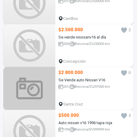
2010
Bencina
500000 km
Cerrillos
$2.500.000
2
Se vende nisssanv16 al día
2006
Bencina
230000 km
Concepción
$2.800.000
0
Se Vende auto Nissan V16
2010
Bencina
297000 km
Santa Cruz
$500.000
3
Auto nissan v16 1996 tapa roja
1996
Bencina
999999 km