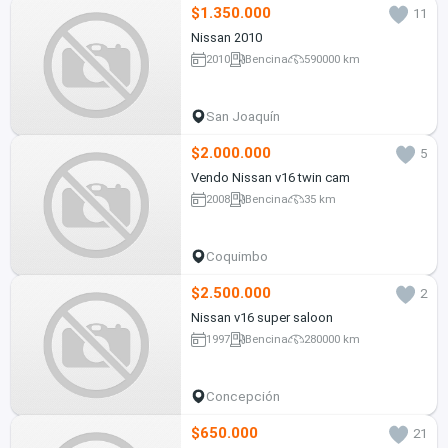
$1.350.000
11
Nissan 2010
2010
Bencina
590000 km
San Joaquín
$2.000.000
5
Vendo Nissan v16 twin cam
2008
Bencina
35 km
Coquimbo
$2.500.000
2
Nissan v16 super saloon
1997
Bencina
280000 km
Concepción
$650.000
21