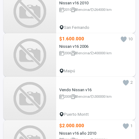
Nissan v16 2010
2010
Bencina
264000 km
San Fernando
$1.600.000
10
Nissan v16 2006
2006
Bencina
400000 km
Maipú
2
Vendo Nissan v16
2008
Bencina
300000 km
Puerto Montt
$2.000.000
1
Nissan v16 año 2010