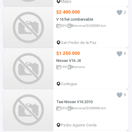
Maipú
$2.400.000
2
V 16 fiel combersable
2010
Bencina
200000 km
San Pedro de la Paz
$1.250.000
5
Nissan V16 JX
1991
Bencina
Codegua
9
Taxi Nissan V16 2010
2010
Bencina
500000 km
Pedro Aguirre Cerda