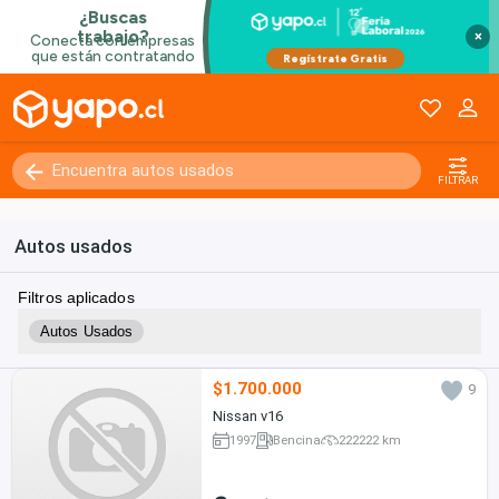
×
FILTRAR
Autos usados
Filtros aplicados
Autos Usados
$1.700.000
9
Nissan v16
1997
Bencina
222222 km