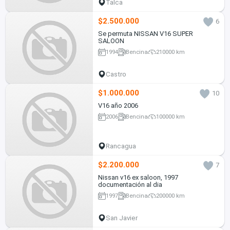
Talca
$2.500.000
6
Se permuta NISSAN V16 SUPER
SALOON
1994
Bencina
210000 km
Castro
$1.000.000
10
V16 año 2006
2006
Bencina
100000 km
Rancagua
$2.200.000
7
Nissan v16 ex saloon, 1997
documentación al dia
1997
Bencina
200000 km
San Javier