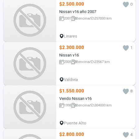
$2.500.000
0
Nissan v16 año 2007
2007
Bencina
257000 km
Linares
$2.300.000
1
Nissan v16
2005
Bencina
23567 km
Valdivia
$1.550.000
8
Vendo Nissan v16
1998
Bencina
304000 km
Puente Alto
$2.800.000
4