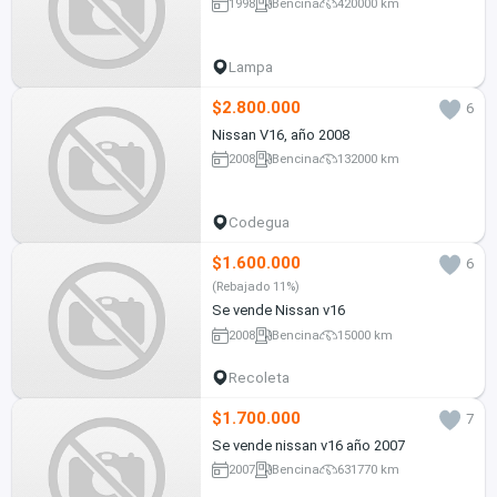
1998
Bencina
420000 km
Lampa
$2.800.000
6
Nissan V16, año 2008
2008
Bencina
132000 km
Codegua
$1.600.000
6
(Rebajado 11%)
Se vende Nissan v16
2008
Bencina
15000 km
Recoleta
$1.700.000
7
Se vende nissan v16 año 2007
2007
Bencina
631770 km