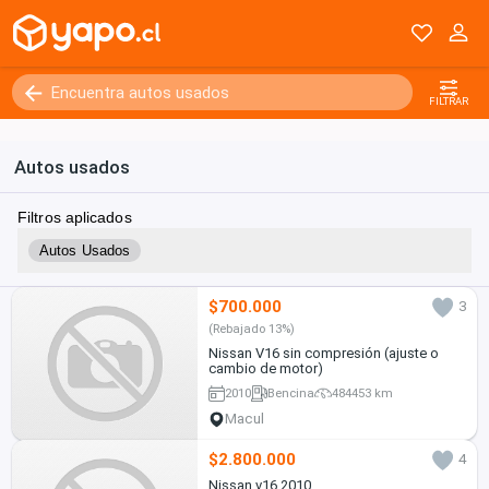
FILTRAR
Autos usados
Filtros aplicados
Autos Usados
$700.000
3
(Rebajado 13%)
Nissan V16 sin compresión (ajuste o
cambio de motor)
2010
Bencina
484453 km
Macul
$2.800.000
4
Nissan v16 2010