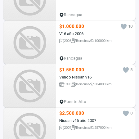
Rancagua
$1.000.000
10
V16 año 2006
2006
Bencina
100000 km
Rancagua
$1.550.000
8
Vendo Nissan v16
1998
Bencina
304000 km
Puente Alto
$2.500.000
0
Nissan v16 año 2007
2007
Bencina
257000 km