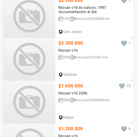
$2.200.000
7
Nissan v16 ex saloon, 1997
documentación al dia
1997
Bencina
200000 km
San Javier
$2.300.000
1
Nissan v16
2005
Bencina
23567 km
Valdivia
$1.600.000
10
Nissan v16 2006
2006
Bencina
400000 km
Maipú
$1.200.000
6
Nissan v16