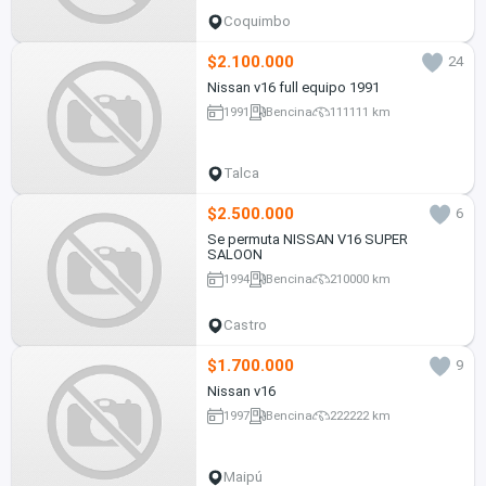
Coquimbo
$2.100.000
24
Nissan v16 full equipo 1991
1991
Bencina
111111 km
Talca
$2.500.000
6
Se permuta NISSAN V16 SUPER
SALOON
1994
Bencina
210000 km
Castro
$1.700.000
9
Nissan v16
1997
Bencina
222222 km
Maipú