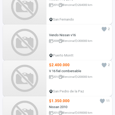
2010
Bencina
264000 km
San Fernando
2
Vendo Nissan v16
2008
Bencina
300000 km
Puerto Montt
$2.400.000
2
V 16 fiel combersable
2010
Bencina
200000 km
San Pedro de la Paz
$1.350.000
11
Nissan 2010
2010
Bencina
590000 km