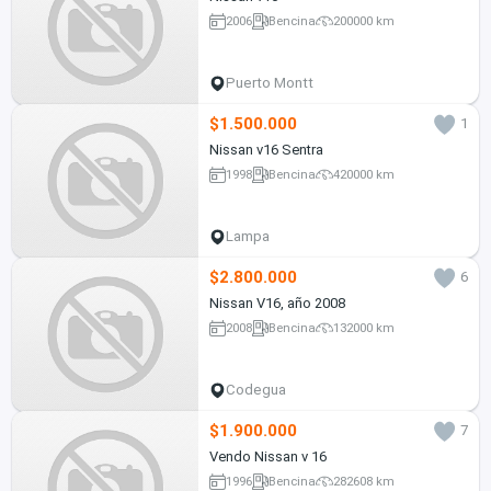
2006
Bencina
200000 km
Puerto Montt
$1.500.000
1
Nissan v16 Sentra
1998
Bencina
420000 km
Lampa
$2.800.000
6
Nissan V16, año 2008
2008
Bencina
132000 km
Codegua
$1.900.000
7
Vendo Nissan v 16
1996
Bencina
282608 km