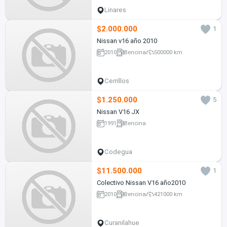
Linares
$2.000.000
1
Nissan v16 año 2010
2010
Bencina
500000 km
Cerrillos
$1.250.000
5
Nissan V16 JX
1991
Bencina
Codegua
$11.500.000
1
Colectivo Nissan V16 año2010
2010
Bencina
421000 km
Curanilahue