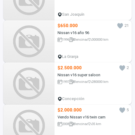
San Joaquín
$650.000
21
Nissan v16 año 96
1996
Bencina
300000 km
La Granja
$2.500.000
2
Nissan v16 super saloon
1997
Bencina
280000 km
Concepción
$2.000.000
5
Vendo Nissan v16 twin cam
2008
Bencina
35 km