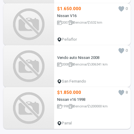
$1.650.000
0
Nissan V16
2007
Bencina
532 km
Peñaflor
0
Vendo auto Nissan 2008
2008
Bencina
306341 km
San Fernando
$1.850.000
8
Nissan v16 1998
1998
Bencina
200000 km
Parral