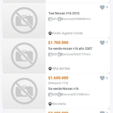
9
Taxi Nissan V16 2010
2010
Bencina
500000 km
Pedro Aguirre Cerda
$1.700.000
7
Se vende nissan v16 año 2007
2007
Bencina
631770 km
Viña del Mar
$1.600.000
6
(Rebajado 11%)
Se vende Nissan v16
2008
Bencina
15000 km
Recoleta