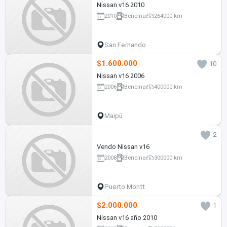
Nissan v16 2010
2010
Bencina
264000 km
San Fernando
$1.600.000
10
Nissan v16 2006
2006
Bencina
400000 km
Maipú
2
Vendo Nissan v16
2008
Bencina
300000 km
Puerto Montt
$2.000.000
1
Nissan v16 año 2010