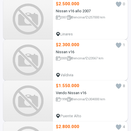
$2.500.000
0
Nissan v16 año 2007
2007
Bencina
257000 km
Linares
$2.300.000
1
Nissan v16
2005
Bencina
23567 km
Valdivia
$1.550.000
8
Vendo Nissan v16
1998
Bencina
304000 km
Puente Alto
$2.800.000
4