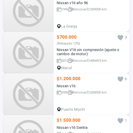
Nissan v16 año 96
1996
Bencina
300000 km
La Granja
$700.000
3
(Rebajado 13%)
Nissan V16 sin compresión (ajuste o
cambio de motor)
2010
Bencina
484453 km
Macul
$1.200.000
6
Nissan v16
2006
Bencina
200000 km
Puerto Montt
$1.500.000
1
Nissan v16 Sentra