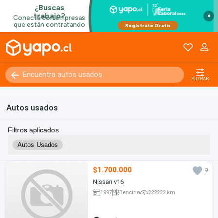
×
FILTRAR
Autos usados
Filtros aplicados
Autos Usados
$1.700.000
9
Nissan v16
1997
Bencina
222222 km