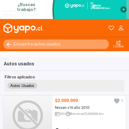
×
FILTRAR
Autos usados
Filtros aplicados
Autos Usados
$2.000.000
1
Nissan v16 año 2010
2010
Bencina
500000 km