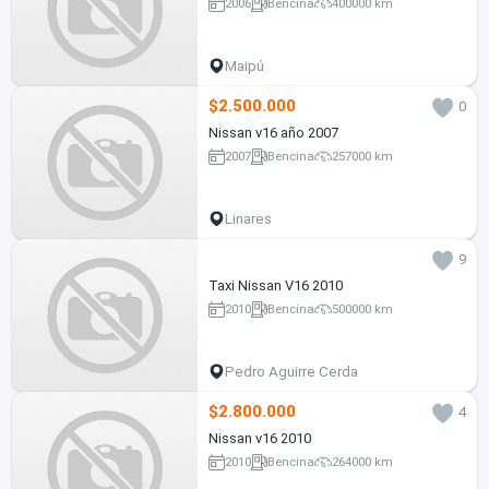
2006
Bencina
400000 km
Maipú
$2.500.000
0
Nissan v16 año 2007
2007
Bencina
257000 km
Linares
9
Taxi Nissan V16 2010
2010
Bencina
500000 km
Pedro Aguirre Cerda
$2.800.000
4
Nissan v16 2010
2010
Bencina
264000 km