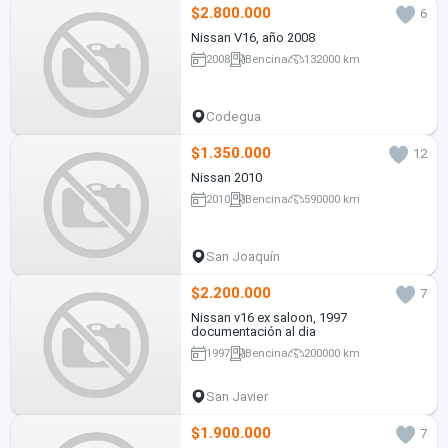
$2.800.000
6
Nissan V16, año 2008
2008
Bencina
132000 km
Codegua
$1.350.000
12
Nissan 2010
2010
Bencina
590000 km
San Joaquín
$2.200.000
7
Nissan v16 ex saloon, 1997
documentación al dia
1997
Bencina
200000 km
San Javier
$1.900.000
7