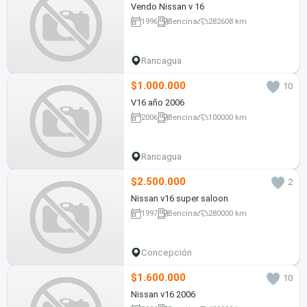
Vendo Nissan v 16
1996
Bencina
282608 km
Rancagua
$1.000.000
10
V16 año 2006
2006
Bencina
100000 km
Rancagua
$2.500.000
2
Nissan v16 super saloon
1997
Bencina
280000 km
Concepción
$1.600.000
10
Nissan v16 2006