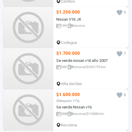
Cerrillos
$1.250.000
5
Nissan V16 JX
1991
Bencina
Codegua
$1.700.000
7
Se vende nissan v16 año 2007
2007
Bencina
631770 km
Viña del Mar
$1.600.000
6
(Rebajado 11%)
Se vende Nissan v16
2008
Bencina
15000 km
Recoleta