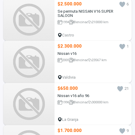
$2.500.000
6
Se permuta NISSAN V16 SUPER
SALOON
1994
Bencina
210000 km
Castro
$2.300.000
1
Nissan v16
2005
Bencina
23567 km
Valdivia
$650.000
21
Nissan v16 año 96
1996
Bencina
300000 km
La Granja
$1.700.000
9