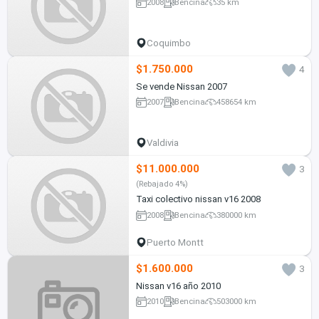
2008
Bencina
35 km
Coquimbo
$1.750.000
4
Se vende Nissan 2007
2007
Bencina
458654 km
Valdivia
$11.000.000
3
(Rebajado 4%)
Taxi colectivo nissan v16 2008
2008
Bencina
380000 km
Puerto Montt
$1.600.000
3
Nissan v16 año 2010
2010
Bencina
503000 km