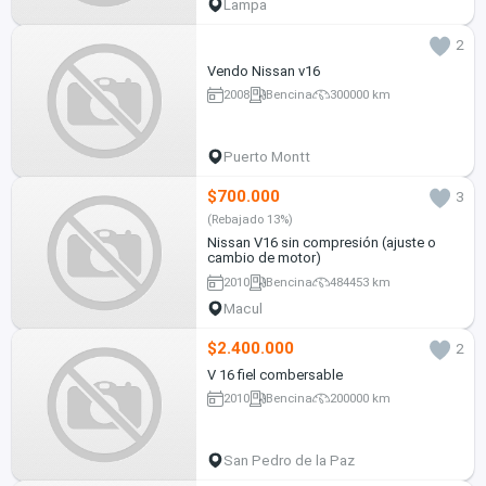
Lampa
2
Vendo Nissan v16
2008
Bencina
300000 km
Puerto Montt
$700.000
3
(Rebajado 13%)
Nissan V16 sin compresión (ajuste o
cambio de motor)
2010
Bencina
484453 km
Macul
$2.400.000
2
V 16 fiel combersable
2010
Bencina
200000 km
San Pedro de la Paz