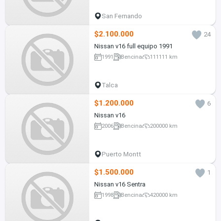
San Fernando
$2.100.000
24
Nissan v16 full equipo 1991
1991
Bencina
111111 km
Talca
$1.200.000
6
Nissan v16
2006
Bencina
200000 km
Puerto Montt
$1.500.000
1
Nissan v16 Sentra
1998
Bencina
420000 km