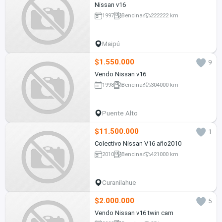
Nissan v16
1997
Bencina
222222 km
Maipú
$1.550.000
9
Vendo Nissan v16
1998
Bencina
304000 km
Puente Alto
$11.500.000
1
Colectivo Nissan V16 año2010
2010
Bencina
421000 km
Curanilahue
$2.000.000
5
Vendo Nissan v16 twin cam