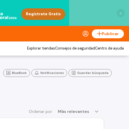
×
Publicar
Explorar tiendas
Consejos de seguridad
Centro de ayuda
BlueBook
Notificaciones
Guardar búsqueda
Ordenar por
Más relevantes