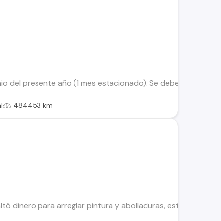
io del presente año (1 mes estacionado). Se debe ajustar o ree
l
484453 km
altó dinero para arreglar pintura y abolladuras, esta andando 