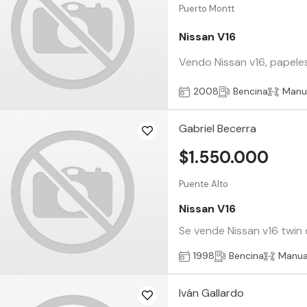
Puerto Montt
Nissan V16
Vendo Nissan v16, papeles
2008
Bencina
Manu
Gabriel Becerra
$1.550.000
Puente Alto
Nissan V16
Se vende Nissan v16 twin 
1998
Bencina
Manua
Iván Gallardo