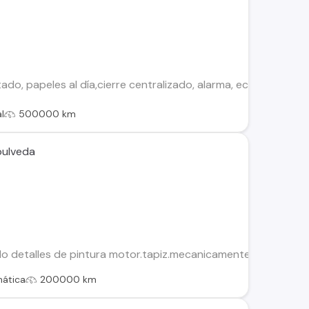
ado, papeles al día,cierre centralizado, alarma, ect *Incluye 
l
500000 km
pulveda
lo detalles de pintura motor.tapiz.mecanicamente funciona c
ática
200000 km