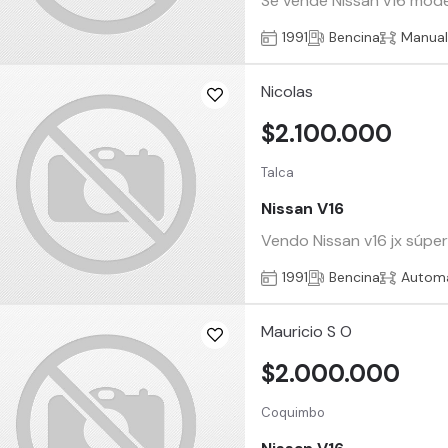
Se vende Nissan v16 mode
1991
Bencina
Manua
Nicolas
$2.100.000
Talca
Nissan V16
Vendo Nissan v16 jx súper
1991
Bencina
Automá
Mauricio S O
$2.000.000
Coquimbo