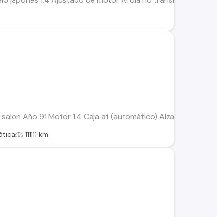
lo japonés 1.4 Ajustado de motor Al día no transferible Vari
l
 salon Año 91 Motor 1.4 Caja at (automático) Alzavidrios eléctr
tica
111111 km