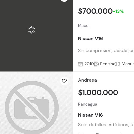
$700.000
-13%
Macul
Nissan V16
Sin compresión, desde jun
2010
Bencina
Manua
Andreea
$1.000.000
Rancagua
Nissan V16
Solo detalles estéticos, f