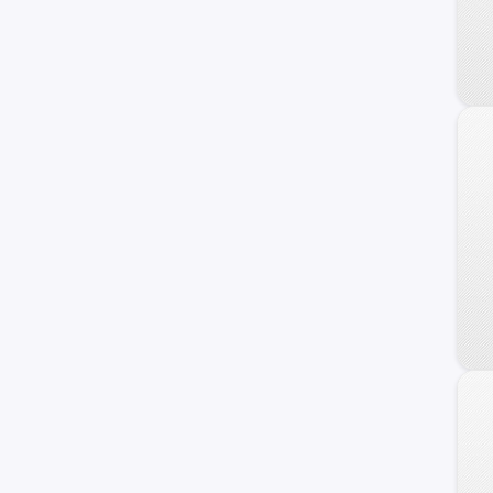
240 C
Frontier
Maxima
NV
Primera
Serena
Versa Note