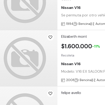
Nissan V16
Se permuta por otro vehíc
1994
Bencina
Autom
Elizabeth mont
$1.600.000
-11%
Recoleta
Nissan V16
Modelo: V16 EX SALOON F
2008
Bencina
Auto
felipe avello