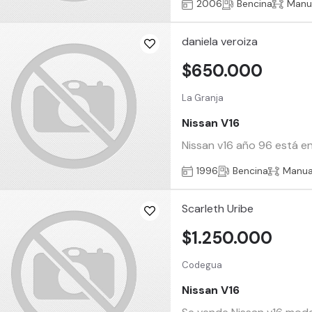
2006
Bencina
Manu
daniela veroiza
$650.000
La Granja
Nissan V16
Nissan v16 año 96 está e
1996
Bencina
Manua
Scarleth Uribe
$1.250.000
Codegua
Nissan V16