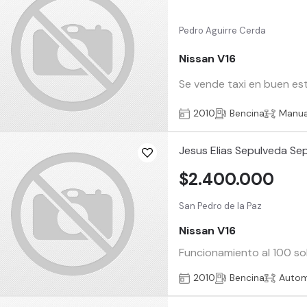
Pedro Aguirre Cerda
Nissan V16
Se vende taxi en buen est
2010
Bencina
Manua
Jesus Elias Sepulveda Se
$2.400.000
San Pedro de la Paz
Nissan V16
Funcionamiento al 100 so
2010
Bencina
Autom