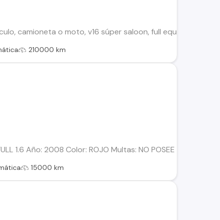
ulo, camioneta o moto, v16 súper saloon, full equipo, tapa r
ática
210000 km
ULL 1.6 Año: 2008 Color: ROJO Multas: NO POSEE MULTA Esta
mática
15000 km