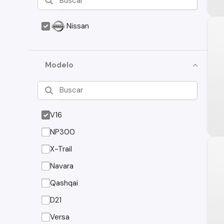
Nissan
Modelo
V16
NP300
X-Trail
Navara
Qashqai
D21
Versa