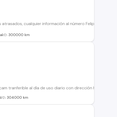
 atrasados, cualquier información al número Felipe avello
al
300000 km
cam tranferible al día de uso diario con dirección hidráulica 
l
304000 km