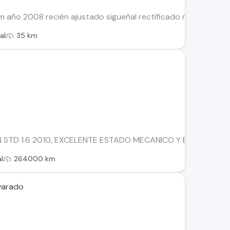
 año 2008 recién ajustado sigueñal rectificado metales nuevo
al
35 km
 STD 1.6 2010, EXCELENTE ESTADO MECANICO Y ESTETICO, M
l
264000 km
varado