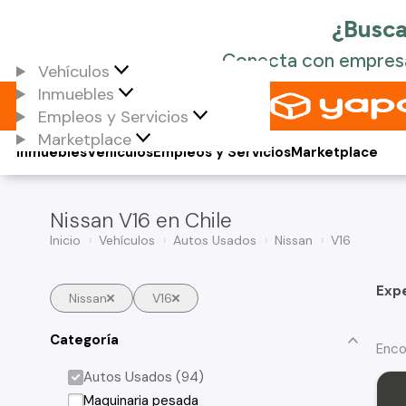
Vehículos
Inmuebles
Empleos y Servicios
Marketplace
Inmuebles
Vehículos
Empleos y Servicios
Marketplace
Nissan V16 en Chile
Inicio
Vehículos
Autos Usados
Nissan
V16
Exp
Nissan
V16
Categoría
Enco
Autos Usados (94)
Maquinaria pesada