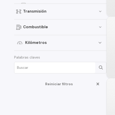
Kicks
Transmisión
Terrano
Pathfinder
Combustible
March
Sentra
Kilómetros
Murano
Palabras claves
Tiida
Note
ALTIMA
D22
Reiniciar filtros
350Z
Juke
Platina