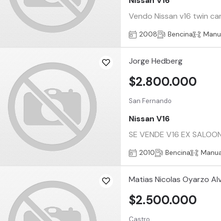
Nissan V16
Vendo Nissan v16 twin cam
2008
Bencina
Manu
Jorge Hedberg
$2.800.000
San Fernando
Nissan V16
SE VENDE V16 EX SALOON
2010
Bencina
Manua
Matias Nicolas Oyarzo Al
$2.500.000
Castro