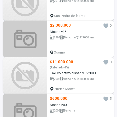
2010
Bencina
200000 km
San Pedro de la Paz
$2.300.000
0
Nissan v16
1994
Bencina
217000 km
Osorno
$11.000.000
3
(Rebajado 4%)
Taxi colectivo nissan v16 2008
2008
Bencina
380000 km
Puerto Montt
$600.000
5
Nissan 2003
2003
Bencina