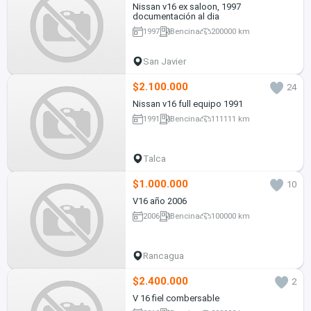
Nissan v16 ex saloon, 1997
documentación al dia
1997
Bencina
200000 km
San Javier
$2.100.000
24
Nissan v16 full equipo 1991
1991
Bencina
111111 km
Talca
$1.000.000
10
V16 año 2006
2006
Bencina
100000 km
Rancagua
$2.400.000
2
V 16 fiel combersable