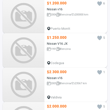
$1.200.000
6
Nissan v16
2006
Bencina
200000 km
Puerto Montt
$1.250.000
5
Nissan V16 JX
1991
Bencina
Codegua
$2.300.000
1
Nissan v16
2005
Bencina
23567 km
Valdivia
$2.000.000
5