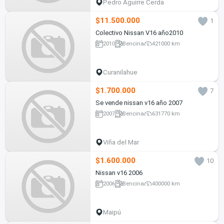
Pedro Aguirre Cerda
$11.500.000
1
Colectivo Nissan V16 año2010
2010
Bencina
421000 km
Curanilahue
$1.700.000
7
Se vende nissan v16 año 2007
2007
Bencina
631770 km
Viña del Mar
$1.600.000
10
Nissan v16 2006
2006
Bencina
400000 km
Maipú