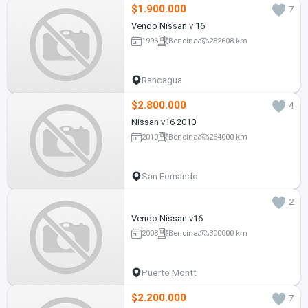
$1.900.000
7
Vendo Nissan v 16
1996
Bencina
282608 km
Rancagua
$2.800.000
4
Nissan v16 2010
2010
Bencina
264000 km
San Fernando
2
Vendo Nissan v16
2008
Bencina
300000 km
Puerto Montt
$2.200.000
7