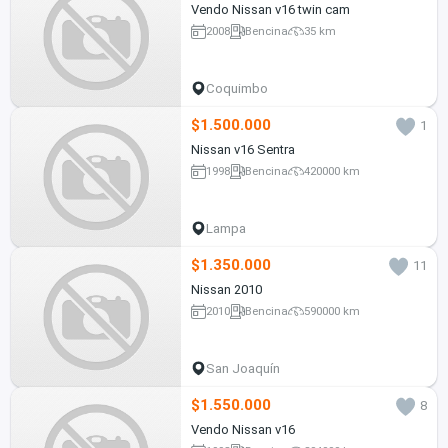
Vendo Nissan v16 twin cam
2008
Bencina
35 km
Coquimbo
$1.500.000
1
Nissan v16 Sentra
1998
Bencina
420000 km
Lampa
$1.350.000
11
Nissan 2010
2010
Bencina
590000 km
San Joaquín
$1.550.000
8
Vendo Nissan v16