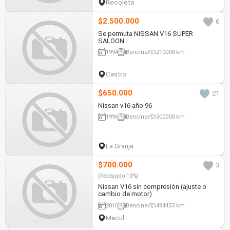
Recoleta
$2.500.000
6
Se permuta NISSAN V16 SUPER
SALOON
1994
Bencina
210000 km
Castro
$650.000
21
Nissan v16 año 96
1996
Bencina
300000 km
La Granja
$700.000
3
(Rebajado 13%)
Nissan V16 sin compresión (ajuste o
cambio de motor)
2010
Bencina
484453 km
Macul