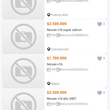
1998
Bencina
304000 km
Puente Alto
$2.500.000
2
Nissan v16 super saloon
1997
Bencina
280000 km
Concepción
$1.700.000
9
Nissan v16
1997
Bencina
222222 km
Maipú
$2.500.000
0
Nissan v16 año 2007
2007
Bencina
257000 km