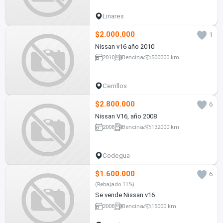
Linares
$2.000.000
1
Nissan v16 año 2010
2010
Bencina
500000 km
Cerrillos
$2.800.000
6
Nissan V16, año 2008
2008
Bencina
132000 km
Codegua
$1.600.000
6
(Rebajado 11%)
Se vende Nissan v16
2008
Bencina
15000 km