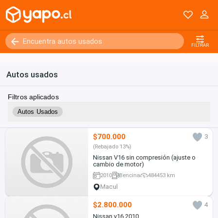
FILTRAR
Autos usados
Filtros aplicados
Autos Usados
$700.000
3
(Rebajado 13%)
Nissan V16 sin compresión (ajuste o
cambio de motor)
2010
Bencina
484453 km
Macul
$2.800.000
4
Nissan v16 2010