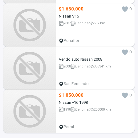
$1.650.000
0
Nissan V16
2007
Bencina
532 km
Peñaflor
0
Vendo auto Nissan 2008
2008
Bencina
306341 km
San Fernando
$1.850.000
8
Nissan v16 1998
1998
Bencina
200000 km
Parral