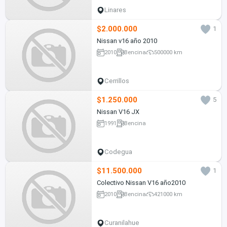
Linares
$2.000.000
1
Nissan v16 año 2010
2010
Bencina
500000 km
Cerrillos
$1.250.000
5
Nissan V16 JX
1991
Bencina
Codegua
$11.500.000
1
Colectivo Nissan V16 año2010
2010
Bencina
421000 km
Curanilahue