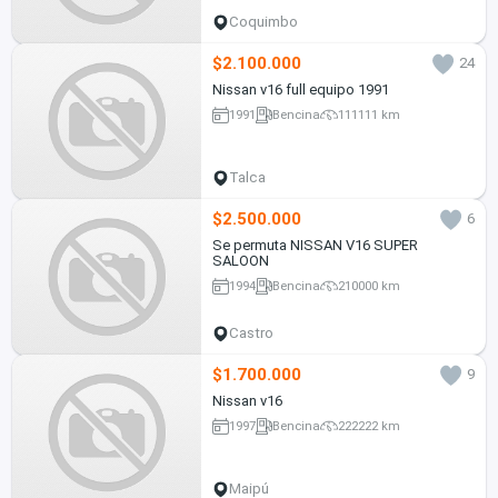
Coquimbo
$2.100.000
24
Nissan v16 full equipo 1991
1991
Bencina
111111 km
Talca
$2.500.000
6
Se permuta NISSAN V16 SUPER
SALOON
1994
Bencina
210000 km
Castro
$1.700.000
9
Nissan v16
1997
Bencina
222222 km
Maipú