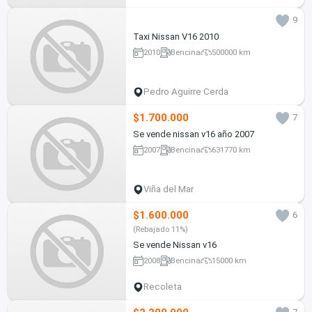
9
Taxi Nissan V16 2010
2010
Bencina
500000 km
Pedro Aguirre Cerda
$1.700.000
7
Se vende nissan v16 año 2007
2007
Bencina
631770 km
Viña del Mar
$1.600.000
6
(Rebajado 11%)
Se vende Nissan v16
2008
Bencina
15000 km
Recoleta