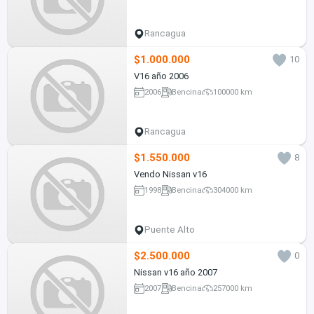
Rancagua
$1.000.000
10
V16 año 2006
2006
Bencina
100000 km
Rancagua
$1.550.000
8
Vendo Nissan v16
1998
Bencina
304000 km
Puente Alto
$2.500.000
0
Nissan v16 año 2007
2007
Bencina
257000 km