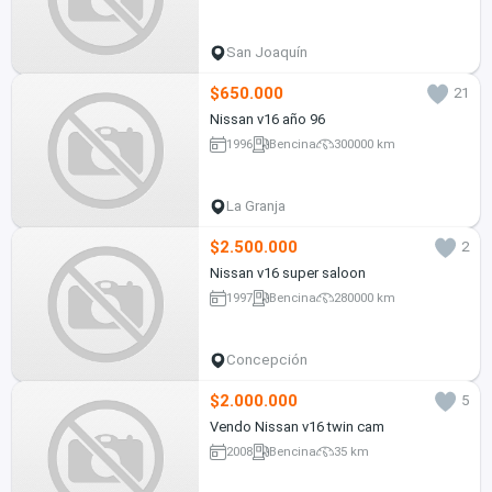
San Joaquín
$650.000
21
Nissan v16 año 96
1996
Bencina
300000 km
La Granja
$2.500.000
2
Nissan v16 super saloon
1997
Bencina
280000 km
Concepción
$2.000.000
5
Vendo Nissan v16 twin cam
2008
Bencina
35 km