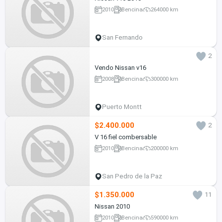
2010
Bencina
264000 km
San Fernando
2
Vendo Nissan v16
2008
Bencina
300000 km
Puerto Montt
$2.400.000
2
V 16 fiel combersable
2010
Bencina
200000 km
San Pedro de la Paz
$1.350.000
11
Nissan 2010
2010
Bencina
590000 km