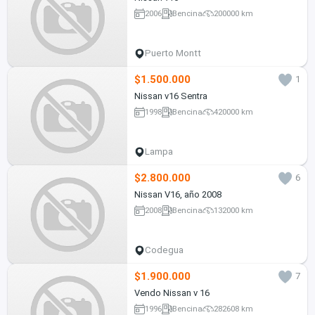
2006
Bencina
200000 km
Puerto Montt
$1.500.000
1
Nissan v16 Sentra
1998
Bencina
420000 km
Lampa
$2.800.000
6
Nissan V16, año 2008
2008
Bencina
132000 km
Codegua
$1.900.000
7
Vendo Nissan v 16
1996
Bencina
282608 km