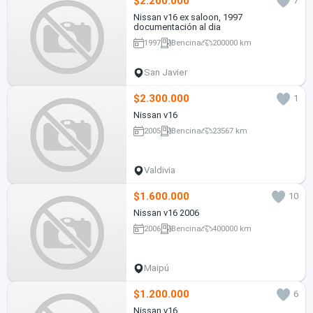
$2.200.000
7
Nissan v16 ex saloon, 1997
documentación al dia
1997
Bencina
200000 km
San Javier
$2.300.000
1
Nissan v16
2005
Bencina
23567 km
Valdivia
$1.600.000
10
Nissan v16 2006
2006
Bencina
400000 km
Maipú
$1.200.000
6
Nissan v16