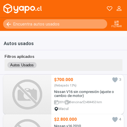
FILTRAR
Autos usados
Filtros aplicados
Autos Usados
$700.000
3
(Rebajado 13%)
Nissan V16 sin compresión (ajuste o
cambio de motor)
2010
Bencina
484453 km
Macul
$2.800.000
4
Nissan v16 2010