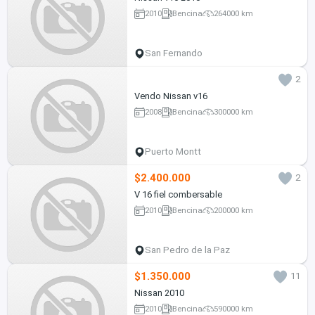
2010
Bencina
264000 km
San Fernando
2
Vendo Nissan v16
2008
Bencina
300000 km
Puerto Montt
$2.400.000
2
V 16 fiel combersable
2010
Bencina
200000 km
San Pedro de la Paz
$1.350.000
11
Nissan 2010
2010
Bencina
590000 km