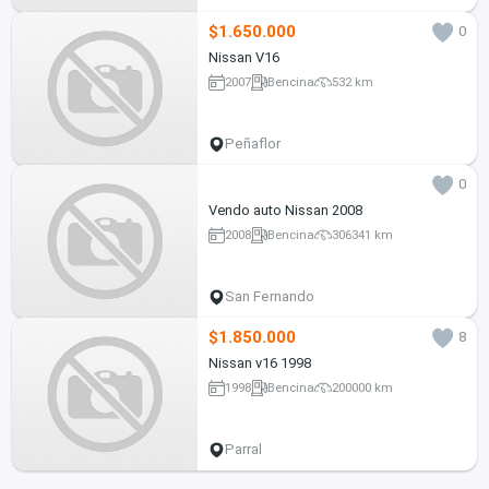
$1.650.000
0
Nissan V16
2007
Bencina
532 km
Peñaflor
0
Vendo auto Nissan 2008
2008
Bencina
306341 km
San Fernando
$1.850.000
8
Nissan v16 1998
1998
Bencina
200000 km
Parral