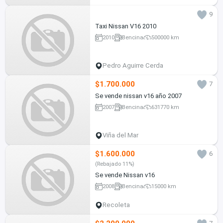
9
Taxi Nissan V16 2010
2010
Bencina
500000 km
Pedro Aguirre Cerda
$1.700.000
7
Se vende nissan v16 año 2007
2007
Bencina
631770 km
Viña del Mar
$1.600.000
6
(Rebajado 11%)
Se vende Nissan v16
2008
Bencina
15000 km
Recoleta