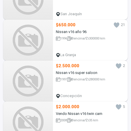
San Joaquín
$650.000
21
Nissan v16 año 96
1996
Bencina
300000 km
La Granja
$2.500.000
2
Nissan v16 super saloon
1997
Bencina
280000 km
Concepción
$2.000.000
5
Vendo Nissan v16 twin cam
2008
Bencina
35 km