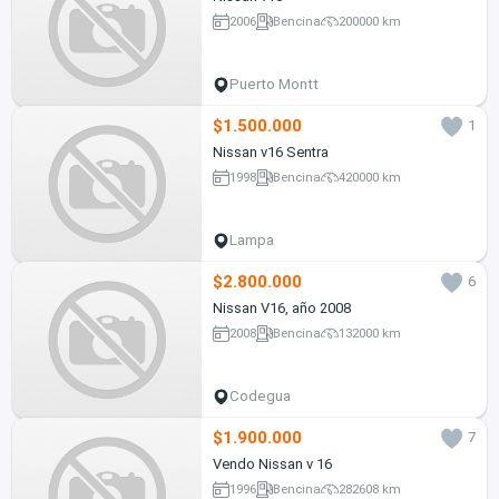
2006
Bencina
200000 km
Puerto Montt
$1.500.000
1
Nissan v16 Sentra
1998
Bencina
420000 km
Lampa
$2.800.000
6
Nissan V16, año 2008
2008
Bencina
132000 km
Codegua
$1.900.000
7
Vendo Nissan v 16
1996
Bencina
282608 km