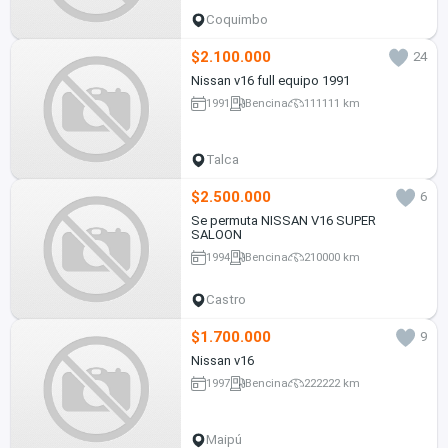
Coquimbo
$2.100.000
24
Nissan v16 full equipo 1991
1991
Bencina
111111 km
Talca
$2.500.000
6
Se permuta NISSAN V16 SUPER
SALOON
1994
Bencina
210000 km
Castro
$1.700.000
9
Nissan v16
1997
Bencina
222222 km
Maipú