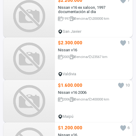
$2.200.000
7
Nissan v16 ex saloon, 1997
documentación al dia
1997
Bencina
200000 km
San Javier
$2.300.000
1
Nissan v16
2005
Bencina
23567 km
Valdivia
$1.600.000
10
Nissan v16 2006
2006
Bencina
400000 km
Maipú
$1.200.000
6
Nissan v16