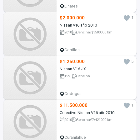
Linares
$2.000.000
1
Nissan v16 año 2010
2010
Bencina
500000 km
Cerrillos
$1.250.000
5
Nissan V16 JX
1991
Bencina
Codegua
$11.500.000
1
Colectivo Nissan V16 año2010
2010
Bencina
421000 km
Curanilahue