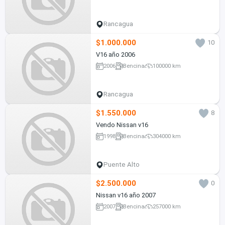
Rancagua
$1.000.000
10
V16 año 2006
2006
Bencina
100000 km
Rancagua
$1.550.000
8
Vendo Nissan v16
1998
Bencina
304000 km
Puente Alto
$2.500.000
0
Nissan v16 año 2007
2007
Bencina
257000 km