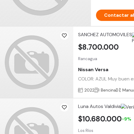
Contactar a
SANCHEZ AUTOMOVILES
$8.700.000
Rancagua
Nissan Versa
COLOR: AZUL Muy buen esta
2022
Bencina
Manu
Luna Autos Valdivia
$10.680.000
-9%
Los Ríos