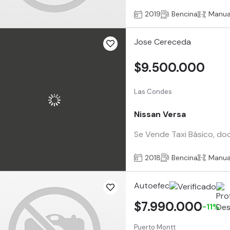
2019
Bencina
Manua
Jose Cereceda
$9.500.000
Las Condes
Nissan Versa
Se Vende Taxi Básico, docu
2018
Bencina
Manua
Autoefec
$7.990.000
-11%
Puerto Montt