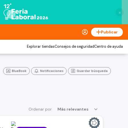
×
Publicar
Explorar tiendas
Consejos de seguridad
Centro de ayuda
BlueBook
Notificaciones
Guardar búsqueda
Ordenar por
Más relevantes