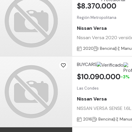
$8.370.000
Región Metropolitana
Nissan Versa
Nissan Versa 2020 versión
2020
Bencina
Manu
BUYCARS
$10.090.000
-3%
Las Condes
Nissan Versa
NISSAN VERSA SENSE 1.6L 
2016
Bencina
Manua