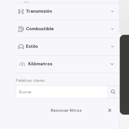
Kicks
Transmisión
Terrano
Pathfinder
Combustible
Sentra
March
Estilo
Murano
Tiida
Kilómetros
Note
Palabras claves
ALTIMA
D22
350Z
Reiniciar filtros
Juke
Platina