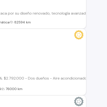
aca por su diseño renovado, tecnología avanzada y caracterís
mática
82594 km
. $2.792.000 - Dos dueños - Aire acondicionado - Airbags - Bo
l
76000 km