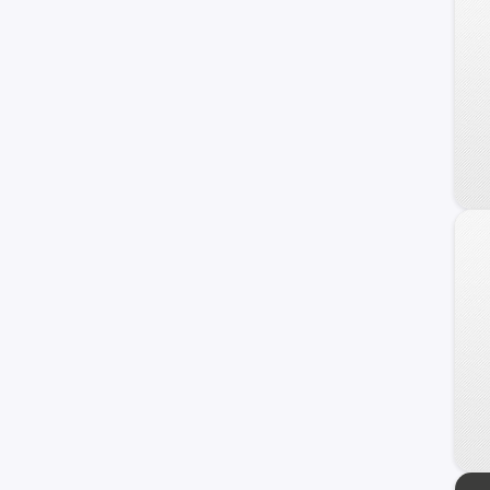
240 C
Frontier
Maxima
NV
Primera
Serena
Versa Note