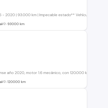
- 2020 | 93.000 km | Impecable estado** Vehículo en excelent
al
93000 km
se año 2020, motor 1.6 mecánico, con 120.000 km y solo 2 due
al
120000 km