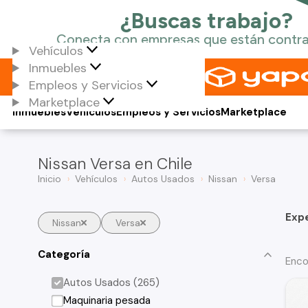
Vehículos
Inmuebles
Empleos y Servicios
Marketplace
Inmuebles
Vehículos
Empleos y Servicios
Marketplace
Nissan Versa en Chile
Inicio
Vehículos
Autos Usados
Nissan
Versa
Exp
Nissan
Versa
Categoría
Enco
Autos Usados (265)
Maquinaria pesada