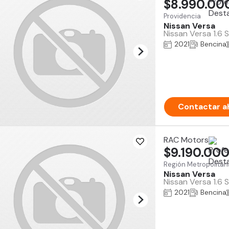
$8.990.00
Providencia
Nissan Versa
Nissan Versa 1.6 
2021
Bencina
Contactar a
RAC Motors
$9.190.00
Región Metropolitan
Nissan Versa
Nissan Versa 1.6 
2021
Bencina