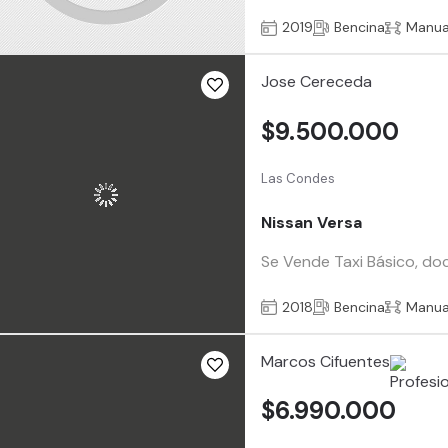
2019
Bencina
Manua
Jose Cereceda
$9.500.000
Las Condes
Nissan Versa
Se Vende Taxi Básico, docu
2018
Bencina
Manua
Marcos Cifuentes
$6.990.000