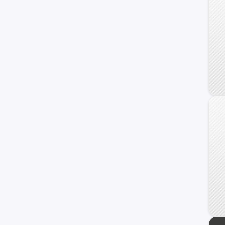
240 C
Frontier
Maxima
NV
Primera
Serena
Versa Note