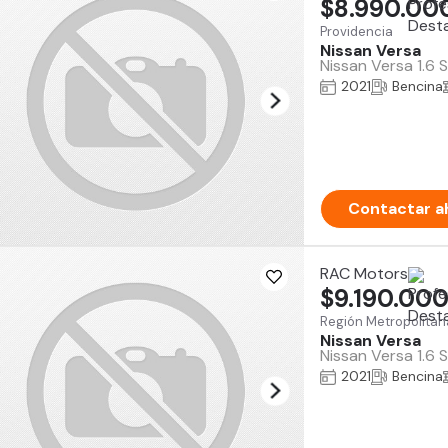
$8.990.00
Providencia
Nissan Versa
Nissan Versa 1.6 
2021
Bencina
Contactar a
RAC Motors
$9.190.00
Región Metropolitan
Nissan Versa
Nissan Versa 1.6 
2021
Bencina