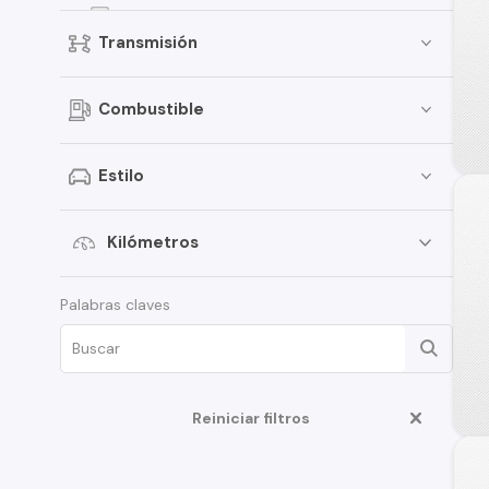
Kicks
Transmisión
Terrano
Pathfinder
Combustible
Sentra
March
Estilo
Murano
Tiida
Kilómetros
Note
Palabras claves
ALTIMA
D22
350Z
Reiniciar filtros
Juke
Platina