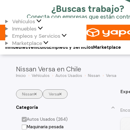
Vehículos
Inmuebles
Empleos y Servicios
Marketplace
Inmuebles
Vehículos
Empleos y Servicios
Marketplace
Nissan Versa en Chile
Inicio
Vehículos
Autos Usados
Nissan
Versa
Exp
Nissan
Versa
Categoría
Enco
Autos Usados (264)
Maquinaria pesada