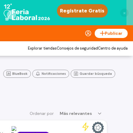
×
Publicar
Explorar tiendas
Consejos de seguridad
Centro de ayuda
BlueBook
Notificaciones
Guardar búsqueda
Ordenar por
Más relevantes