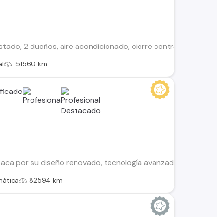
do, 2 dueños, aire acondicionado, cierre centralizado, alza vi
al
151560 km
aca por su diseño renovado, tecnología avanzada y caracterís
mática
82594 km