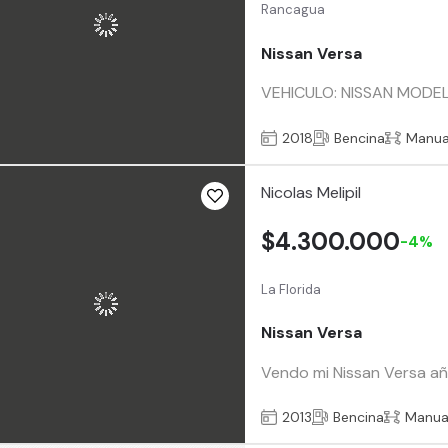
Rancagua
Nissan Versa
VEHICULO: NISSAN MODEL
2018
Bencina
Manua
Nicolas Melipil
$4.300.000
-4%
La Florida
Nissan Versa
Vendo mi Nissan Versa año 
2013
Bencina
Manua