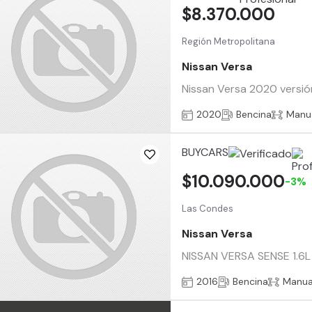
$8.370.000
Región Metropolitana
Nissan Versa
Nissan Versa 2020 versión
2020
Bencina
Manu
BUYCARS
$10.090.000
-3%
Las Condes
Nissan Versa
NISSAN VERSA SENSE 1.6L 
2016
Bencina
Manua