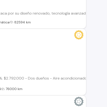
aca por su diseño renovado, tecnología avanzada y caracterís
mática
82594 km
. $2.792.000 - Dos dueños - Aire acondicionado - Airbags - Bo
l
76000 km