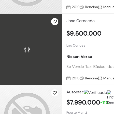
2019
Bencina
Manua
Jose Cereceda
$9.500.000
Las Condes
Nissan Versa
Se Vende Taxi Básico, docu
2018
Bencina
Manua
Autoefec
$7.990.000
-11%
Puerto Montt