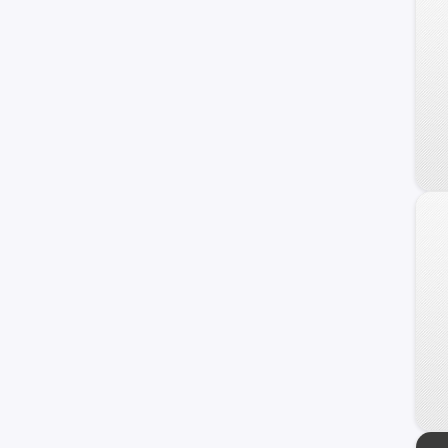
240 C
Frontier
Maxima
NV
Primera
Serena
Versa Note