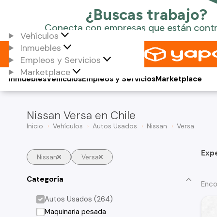
Vehículos
Inmuebles
Empleos y Servicios
Marketplace
Inmuebles
Vehículos
Empleos y Servicios
Marketplace
Nissan Versa en Chile
Inicio
Vehículos
Autos Usados
Nissan
Versa
Exp
Nissan
Versa
Categoría
Enco
Autos Usados (264)
Maquinaria pesada