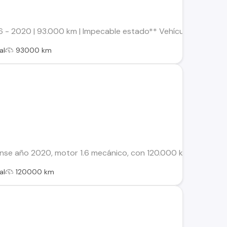
- 2020 | 93.000 km | Impecable estado** Vehículo en excelent
al
93000 km
se año 2020, motor 1.6 mecánico, con 120.000 km y solo 2 due
al
120000 km