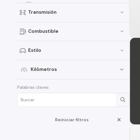
Kicks
Transmisión
Terrano
Pathfinder
Combustible
Sentra
March
Estilo
Murano
Tiida
Kilómetros
Note
Palabras claves
ALTIMA
D22
350Z
Reiniciar filtros
Juke
Platina