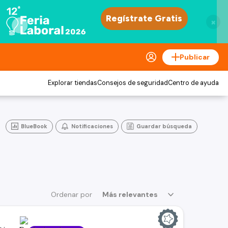
×
Publicar
Explorar tiendas
Consejos de seguridad
Centro de ayuda
BlueBook
Notificaciones
Guardar búsqueda
Ordenar por
Más relevantes