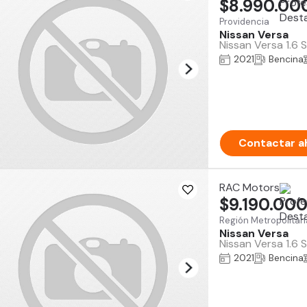
$8.990.00
Providencia
Nissan Versa
Nissan Versa 1.6 
2021
Bencina
Contactar a
RAC Motors
$9.190.00
Región Metropolitan
Nissan Versa
Nissan Versa 1.6 
2021
Bencina