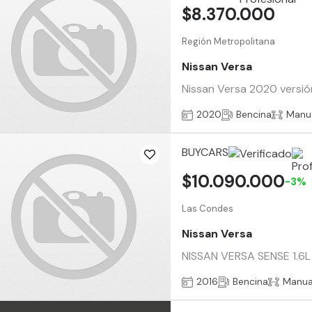
$8.370.000
Región Metropolitana
Nissan Versa
Nissan Versa 2020 versión
2020
Bencina
Manu
BUYCARS
$10.090.000
-3%
Las Condes
Nissan Versa
NISSAN VERSA SENSE 1.6L 
2016
Bencina
Manua