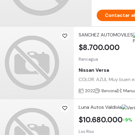
Contactar a
SANCHEZ AUTOMOVILES
$8.700.000
Rancagua
Nissan Versa
COLOR: AZUL Muy buen esta
2022
Bencina
Manu
Luna Autos Valdivia
$10.680.000
-9%
Los Ríos