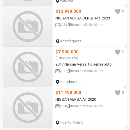
Valdivia
$12.990.000
0
NISSAN VERSA SENSE MT 2023
2023
Bencina
22400 km
Antofagasta
$7.900.000
2
(Rebajado 12%)
2017 Nissan Versa 1.6 sense auto
2017
Bencina
80000 km
Huechuraba
$11.490.000
0
NISSAN VERSA AT 2020
2020
Bencina
35000 km
Puerto Montt