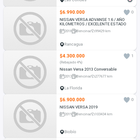
$6.990.000
0
NISSAN VERSA ADVANSE 1.6 / AÑO
KILOMETROS / EXCELENTE ESTADO
2018
Bencina
99429 km
Rancagua
$4.300.000
1
(Rebajado 4%)
Nissan Versa 2013 Conversable
2013
Bencina
277677 km
La Florida
$6.900.000
0
NISSAN VERSA 2019
2019
Bencina
103434 km
Biobío