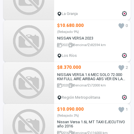
La Granja
$10.680.000
0
(Rebajado 9%)
NISSAN VERSA 2023
2023
Bencina
82594 km
Los Ríos
$8.370.000
2
NISSAN VERSA 1.6 MEC SOLO 72.000
KM FULL AIRE AIRBAG ABS VER EN LAS
CONDES 2020
2020
Bencina
72000 km
Región Metropolitana
$10.090.000
1
(Rebajado 3%)
Nissan Versa 1.6L MT TAXI EJECUTIVO
año 2016
2016
Bencina
116000 km