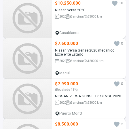
$10.250.000
10
Nissan versa 2020
2020
Bencina
63000 km
Casablanca
$7.600.000
0
Nissan Versa Sense 2020 mecánico
Excelente Estado
2020
Bencina
120000 km
Macul
$7.990.000
0
(Rebajado 11%)
NISSAN VERSA SENSE 1.6 SENSE 2020
2020
Bencina
93000 km
Puerto Montt
$8.500.000
2