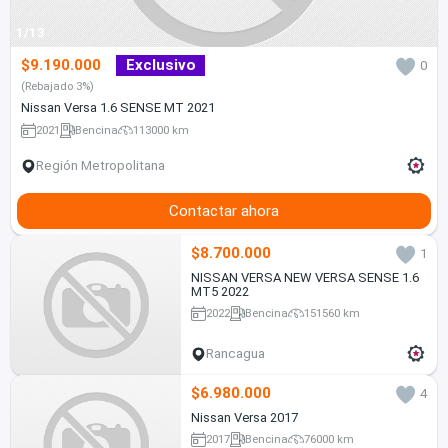
1/13
$9.190.000
Exclusivo
0
(Rebajado 3%)
Nissan Versa 1.6 SENSE MT 2021
2021
Bencina
113000 km
Región Metropolitana
Contactar ahora
$8.700.000
1
NISSAN VERSA NEW VERSA SENSE 1.6
MT5 2022
2022
Bencina
151560 km
Rancagua
$6.980.000
4
Nissan Versa 2017
2017
Bencina
76000 km