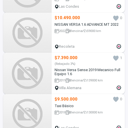
Las Condes
$10.490.000
0
NISSAN VERSA 1.6 ADVANCE MT 2022
2022
Bencina
59000 km
Recoleta
$7.390.000
1
(Rebajado 3%)
Nissan Versa Sense 2019 Mecanico Full
Equipo 1.6
2019
Bencina
139000 km
Villa Alemana
$9.500.000
0
Taxi Básico
2018
Bencina
130000 km
Las Condes