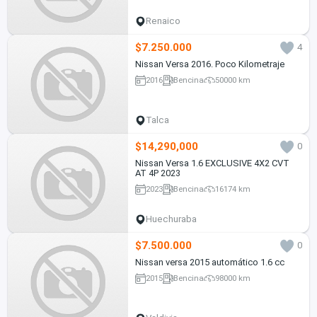
Renaico
$7.250.000
4
Nissan Versa 2016. Poco Kilometraje
2016
Bencina
50000 km
Talca
$14,290,000
0
Nissan Versa 1.6 EXCLUSIVE 4X2 CVT
AT 4P 2023
2023
Bencina
16174 km
Huechuraba
$7.500.000
0
Nissan versa 2015 automático 1.6 cc
2015
Bencina
98000 km