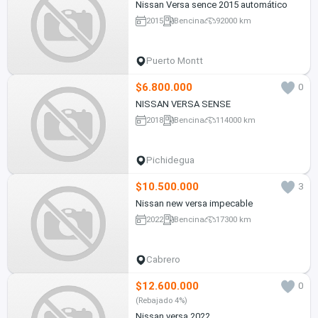
Nissan Versa sence 2015 automático
2015
Bencina
92000 km
Puerto Montt
$6.800.000
0
NISSAN VERSA SENSE
2018
Bencina
114000 km
Pichidegua
$10.500.000
3
Nissan new versa impecable
2022
Bencina
17300 km
Cabrero
$12.600.000
0
(Rebajado 4%)
Nissan versa 2022