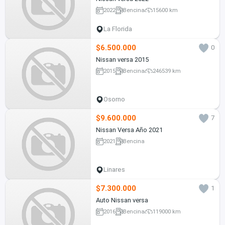
2022
Bencina
15600 km
La Florida
$6.500.000
0
Nissan versa 2015
2015
Bencina
246539 km
Osorno
$9.600.000
7
Nissan Versa Año 2021
2021
Bencina
Linares
$7.300.000
1
Auto Nissan versa
2016
Bencina
119000 km